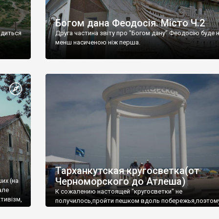
Богом дана Феодосія. Місто Ч.2
одиться
Друга частина звіту про "Богом дану" Феодосію буде 
менш насиченою ніж перша.
Тарханкутская кругосветка(от
Черноморского до Атлеша)
ших (на
але
К сожалению настоящей "кругосветки" не
тивізм,
получилось,пройти пешком вдоль побережья,поэтом
совершали радиальные вылазки из Оленевки.