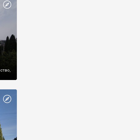
же
нство,