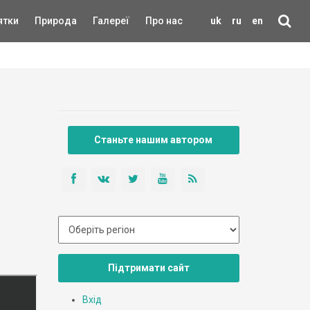
ятки
Природа
Галереї
Про нас
uk
ru
en
Станьте нашим автором
Підтримати сайт
Вхід