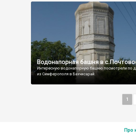
Водонапорная башня в с.Почтово
Интересную водонапорную башню посмотрели по д
из Симферополя в Бахчисарай.
1
Про 