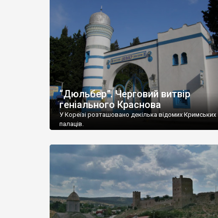
“Дюльбер”. Черговий витвір
геніального Краснова
У Кореїзі розташовано декілька відомих Кримських
палаців.