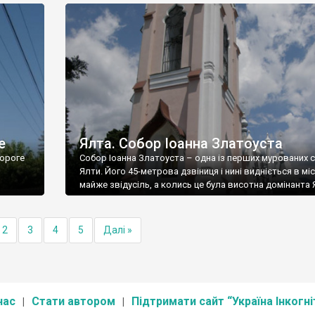
е
Ялта. Собор Іоанна Златоуста
ороге
Собор Іоанна Златоуста – одна із перших мурованих 
Ялти. Його 45-метрова дзвіниця і нині видніється в міс
майже звідусіль, а колись це була висотна домінанта 
2
3
4
5
Далі »
нас
Стати автором
Підтримати сайт “Україна Інкогні