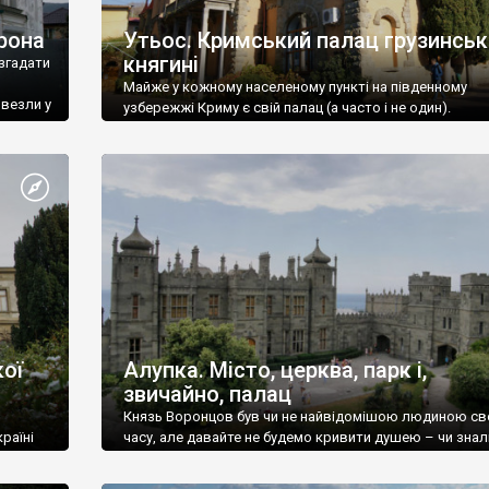
рона
Утьос. Кримський палац грузинськ
княгині
згадати
Майже у кожному населеному пункті на південному
ивезли у
узбережжі Криму є свій палац (а часто і не один).
ої
Алупка. Місто, церква, парк і,
звичайно, палац
Князь Воронцов був чи не найвідомішою людиною св
раїні
часу, але давайте не будемо кривити душею – чи знал
це прізвище до відвідин Алупки? Мабуть все таки ні.