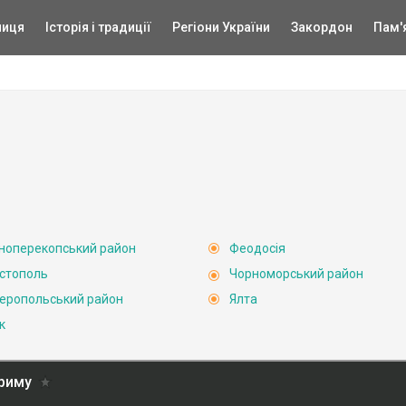
ниця
Історія і традиції
Регіони України
Закордон
Пам'
ноперекопський район
Феодосія
стополь
Чорноморський район
еропольський район
Ялта
к