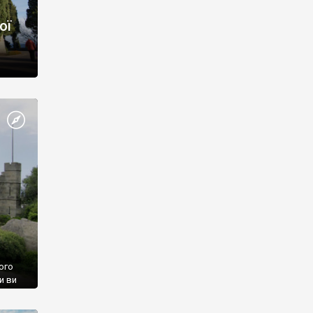
ої
ого
и ви