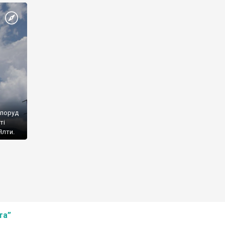
споруд
ті
Ялти.
та”