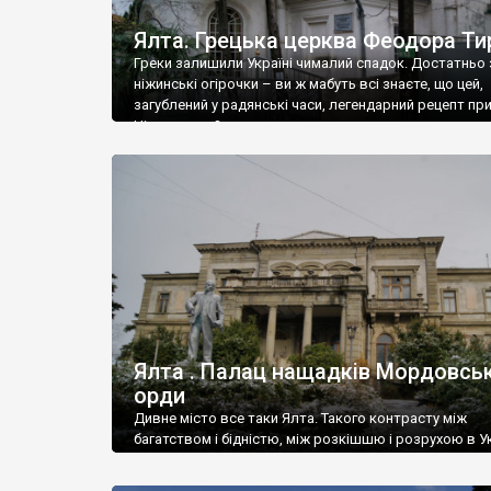
Ялта. Грецька церква Феодора Ти
Греки залишили Україні чималий спадок. Достатньо 
ніжинські огірочки – ви ж мабуть всі знаєте, що цей,
загублений у радянські часи, легендарний рецепт пр
Ніжин греки?
Ялта . Палац нащадків Мордовськ
орди
Дивне місто все таки Ялта. Такого контрасту між
багатством і бідністю, між розкішшю і розрухою в Ук
більше не знайдеш.