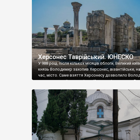
музею «Новгородський музей-заповідник» сотні арт
візантійської доби. Раритети викрадені з фондів об’
культурної спадщини ЮНЕСКО «Херсонеса Таврійсько
Офіційно – на виставку «Золото Візантії», але експер
влада в Україні вважають це лише […]
Херсонес Таврійський. ЮНЕСКО
У 988 році, після кількох місяців облоги, Великий киї
князь Володимир захопив Херсонес, візантійське, на
час, місто. Саме взяття Херсонесу дозволило Воло
диктувати свої умови візантійському імператору Вас
та одружитися з його дочкою Ганною. Цього ж року,
Херсонесі Володимир-язичник, став Василем-
християнином. А потім було Хрещення Русі. На честь
Херсонесу Таврійського названо місто […]