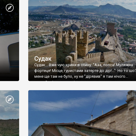
Судак
Судак... Вже чую крики в спину: "Ааа, попса! Муляжна
фортеця! Місце,туристами затерте до дір!..." Но то шо
мене ще там не було, ну не "дірявив" я там нічого...
принаймні до цього літа.