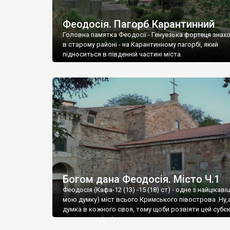
Феодосія. Пагорб Карантинний
Головна памятка Феодосії - Генуезька фортеця знах
в старому районі - на Карантинному пагорбі, який
підноситься в південній частині міста.
Богом дана Феодосія. Місто Ч.1
Феодосія (Кафа-12 (13) -15 (18) ст) - одне з найцікаві
мою думку) міст всього Кримського півострова .Ну,
думка в кожного своя, тому щоби розвіяти цей субєк
запрошую відвідати це