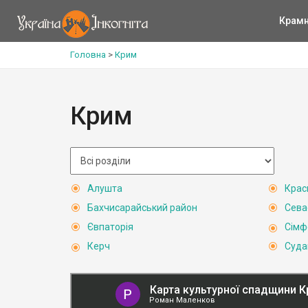
Крам
Головна
>
Крим
Крим
Алушта
Крас
Бахчисарайський район
Сева
Євпаторія
Сімф
Керч
Суда