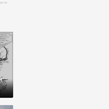
им та
ора і
є
го типу,
ей-
рний
ста:
 райони
від 2
I
і,
рукти,
 котрі