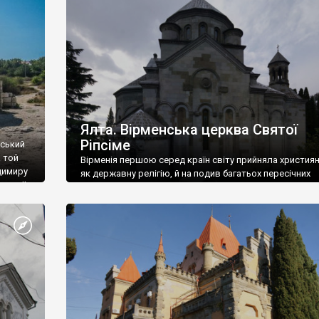
ефактів
називаються «повстяками» (postaki)…” “Вино. Крим
єкту
виробляє відмінне вино і його вдосталь: воно все ду
го».
легке біле і дуже […]
ти та
Ялта. Вірменська церква Святої
Ріпсіме
вський
 той
Вірменія першою серед країн світу прийняла христия
димиру
як державну релігію, й на подив багатьох пересічних
илю ІІ,
українців, які усіх кавказців вважають мусульманами,
 в
вірмени є відданими вірянами Христа