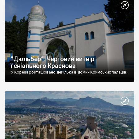
“Дюльбер”. Черговий витвір
геніального Краснова
У Кореїзі розташовано декілька відомих Кримських палаців.