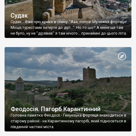
Судак
Судак... Вже чую крики в спину: "Ааа, попса! Муляжна фортеця!
Місце,туристами затерте до дір!..." Но то шо? А мене ще там
не було, ну не "дірявив" я там нічого... принаймні до цього літа.
Феодосія. Пагорб Карантинний
Головна памятка Феодосії - Генуезька фортеця знаходиться в
старому районі - на Карантинному пагорбі, який підноситься в
південній частині міста.