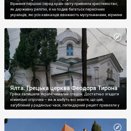
Вірменія першою серед країн світу прийняла християнство,
як державну релігію, й на подив багатьох пересічних
українців, які усіх кавказців вважають мусульманами, вірмени
є відданими вірянами Христа
Ялта. Грецька церква Феодора Тирона
Греки залишили Україні чималий спадок. Достатньо згадати
ніжинські огірочки – ви ж мабуть всі знаєте, що цей,
загублений у радянські часи, легендарний рецепт привезли у
Ніжин греки?