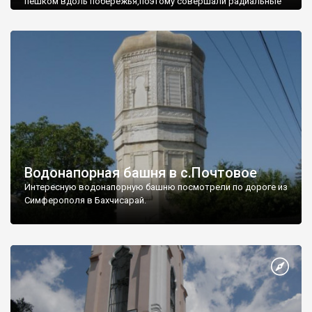
пешком вдоль побережья,поэтому совершали радиальные
вылазки из Оленевки.
Водонапорная башня в с.Почтовое
Интересную водонапорную башню посмотрели по дороге из
Симферополя в Бахчисарай.