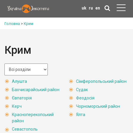
uk
ru
en
Головна
>
Крим
Крим
Алушта
Сімферопольський район
Бахчисарайський район
Судак
Євпаторія
Феодосія
Керч
Чорноморський район
Красноперекопський
Ялта
район
Севастополь