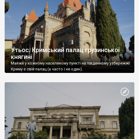
Утьос. Кримський палац грузинської
княгині
Майже у кожному населеному пункті на південному узбережжі
Криму є свій палац (а часто і не один).