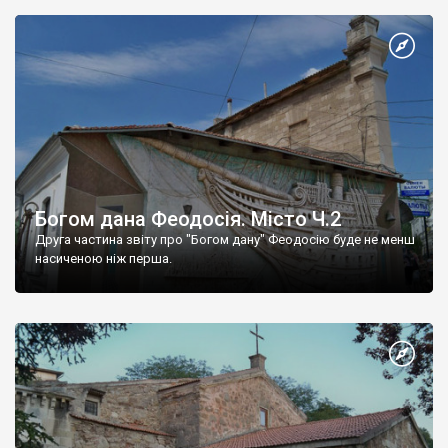
Богом дана Феодосія. Місто Ч.2
Друга частина звіту про "Богом дану" Феодосію буде не менш
насиченою ніж перша.