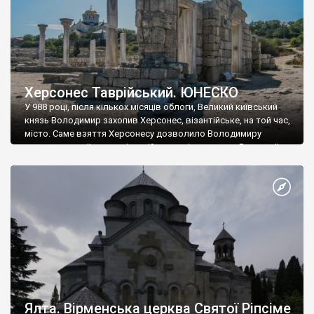
Херсонес Таврійський. ЮНЕСКО
У 988 році, після кількох місяців облоги, Великий київський
князь Володимир захопив Херсонес, візантійське, на той час,
місто. Саме взяття Херсонесу дозволило Володимиру
диктувати свої умови візантійському імператору Василю ІІ, та
одружитися з його дочкою Ганною. Цього ж року, в
Херсонесі Володимир-язичник, став Василем-християнином.
А потім було Хрещення Русі. На честь Херсонесу Таврійського
названо місто […]
Ялта. Вірменська церква Святої Ріпсіме