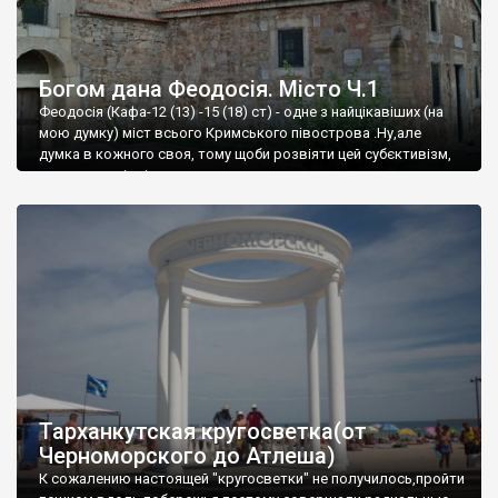
Богом дана Феодосія. Місто Ч.1
Феодосія (Кафа-12 (13) -15 (18) ст) - одне з найцікавіших (на
мою думку) міст всього Кримського півострова .Ну,але
думка в кожного своя, тому щоби розвіяти цей субєктивізм,
запрошую відвідати це
Тарханкутская кругосветка(от
Черноморского до Атлеша)
К сожалению настоящей "кругосветки" не получилось,пройти