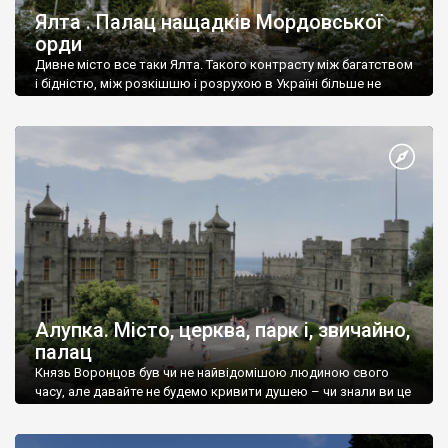
Ялта . Палац нащадків Мордовської
орди
Дивне місто все таки Ялта. Такого контрасту між багатством
і бідністю, між розкішшю і розрухою в Україні більше не
знайдеш.
Алупка. Місто, церква, парк і, звичайно,
палац
Князь Воронцов був чи не найвідомішою людиною свого
часу, але давайте не будемо кривити душею – чи знали ви це
прізвище до відвідин Алупки? Мабуть все таки ні.