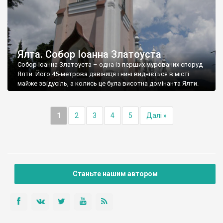
Ялта. Собор Іоанна Златоуста
Собор Іоанна Златоуста – одна із перших мурованих споруд
Ялти. Його 45-метрова дзвіниця і нині видніється в місті
майже звідусіль, а колись це була висотна домінанта Ялти.
1
2
3
4
5
Далі »
Станьте нашим автором