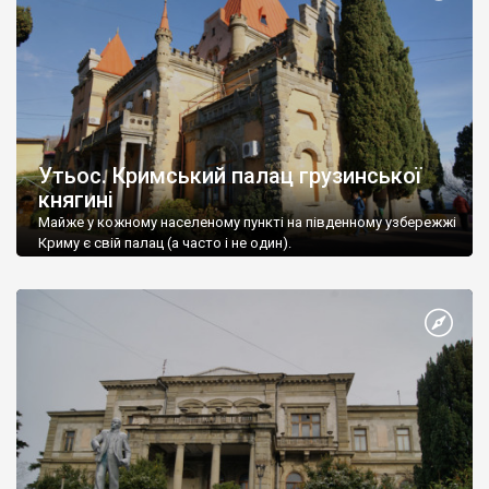
Утьос. Кримський палац грузинської
княгині
Майже у кожному населеному пункті на південному узбережжі
Криму є свій палац (а часто і не один).