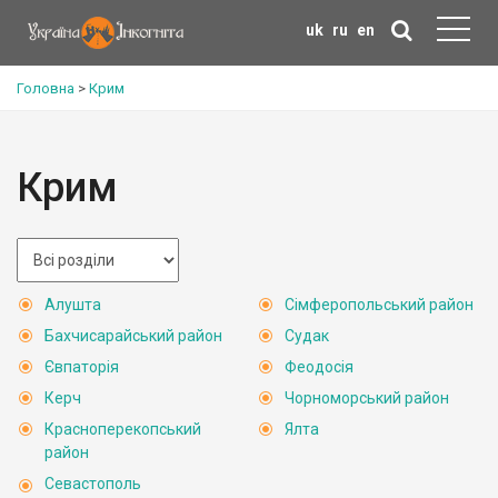
uk
ru
en
Головна
>
Крим
Крим
Алушта
Сімферопольський район
Бахчисарайський район
Судак
Євпаторія
Феодосія
Керч
Чорноморський район
Красноперекопський
Ялта
район
Севастополь