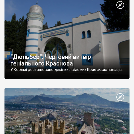
“Дюльбер”. Черговий витвір
геніального Краснова
У Кореїзі розташовано декілька відомих Кримських палаців.