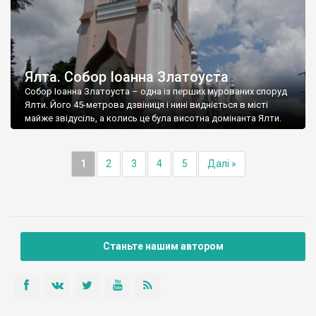
Ялта. Собор Іоанна Златоуста
Собор Іоанна Златоуста – одна із перших мурованих споруд
Ялти. Його 45-метрова дзвіниця і нині видніється в місті
майже звідусіль, а колись це була висотна домінанта Ялти.
1
2
3
4
5
Далі »
Станьте нашим автором