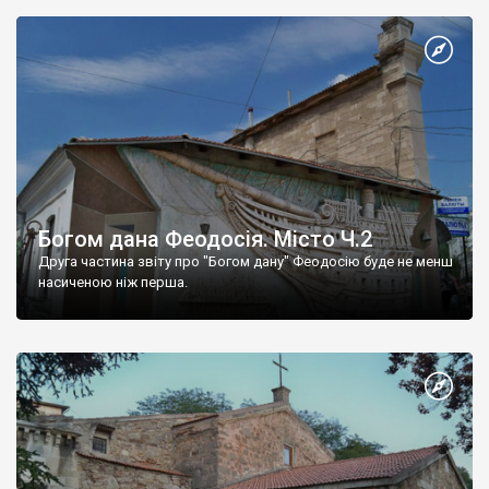
Богом дана Феодосія. Місто Ч.2
Друга частина звіту про "Богом дану" Феодосію буде не менш
насиченою ніж перша.