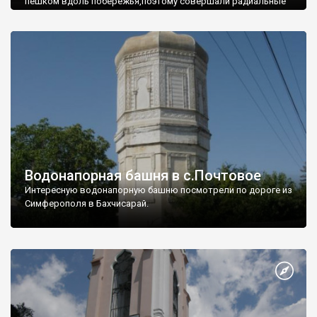
пешком вдоль побережья,поэтому совершали радиальные
вылазки из Оленевки.
Водонапорная башня в с.Почтовое
Интересную водонапорную башню посмотрели по дороге из
Симферополя в Бахчисарай.