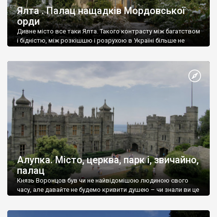
Ялта . Палац нащадків Мордовської
орди
Дивне місто все таки Ялта. Такого контрасту між багатством
і бідністю, між розкішшю і розрухою в Україні більше не
знайдеш.
Алупка. Місто, церква, парк і, звичайно,
палац
Князь Воронцов був чи не найвідомішою людиною свого
часу, але давайте не будемо кривити душею – чи знали ви це
прізвище до відвідин Алупки? Мабуть все таки ні.