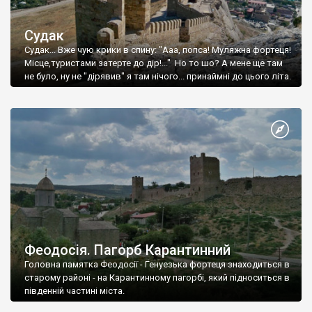
Судак
Судак... Вже чую крики в спину: "Ааа, попса! Муляжна фортеця!
Місце,туристами затерте до дір!..." Но то шо? А мене ще там
не було, ну не "дірявив" я там нічого... принаймні до цього літа.
Феодосія. Пагорб Карантинний
Головна памятка Феодосії - Генуезька фортеця знаходиться в
старому районі - на Карантинному пагорбі, який підноситься в
південній частині міста.