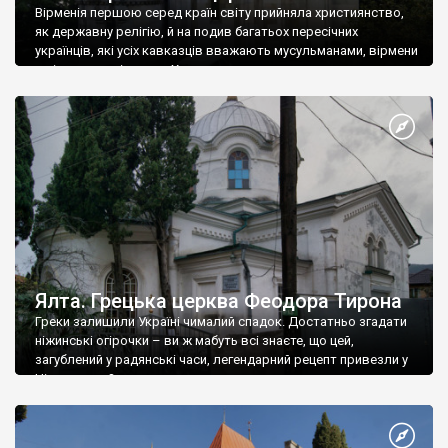
Вірменія першою серед країн світу прийняла християнство,
як державну релігію, й на подив багатьох пересічних
українців, які усіх кавказців вважають мусульманами, вірмени
є відданими вірянами Христа
Ялта. Грецька церква Феодора Тирона
Греки залишили Україні чималий спадок. Достатньо згадати
ніжинські огірочки – ви ж мабуть всі знаєте, що цей,
загублений у радянські часи, легендарний рецепт привезли у
Ніжин греки?