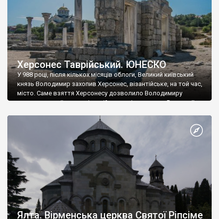
Херсонес Таврійський. ЮНЕСКО
У 988 році, після кількох місяців облоги, Великий київський
князь Володимир захопив Херсонес, візантійське, на той час,
місто. Саме взяття Херсонесу дозволило Володимиру
диктувати свої умови візантійському імператору Василю ІІ, та
одружитися з його дочкою Ганною. Цього ж року, в
Херсонесі Володимир-язичник, став Василем-християнином.
А потім було Хрещення Русі. На честь Херсонесу Таврійського
названо місто […]
Ялта. Вірменська церква Святої Ріпсіме