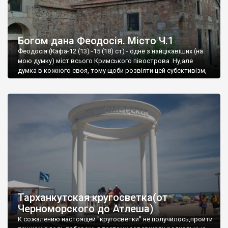
Богом дана Феодосія. Місто Ч.1
Феодосія (Кафа-12 (13) -15 (18) ст) - одне з найцікавіших (на
мою думку) міст всього Кримського півострова .Ну,але
думка в кожного своя, тому щоби розвіяти цей субєктивізм,
запрошую відвідати це
Тарханкутская кругосветка(от
Черноморского до Атлеша)
К сожалению настоящей "кругосветки" не получилось,пройти