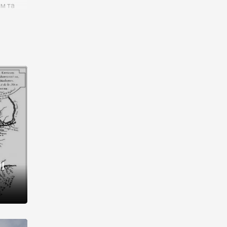
им та
ора і
є
го типу,
ей-
рний
ста:
 райони
від 2
I
і,
рукти,
 котрі