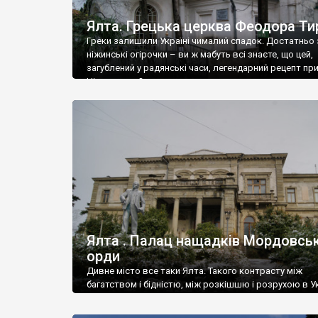
Ялта. Грецька церква Феодора Ти
Греки залишили Україні чималий спадок. Достатньо 
ніжинські огірочки – ви ж мабуть всі знаєте, що цей,
загублений у радянські часи, легендарний рецепт пр
Ніжин греки?
Ялта . Палац нащадків Мордовськ
орди
Дивне місто все таки Ялта. Такого контрасту між
багатством і бідністю, між розкішшю і розрухою в Ук
більше не знайдеш.