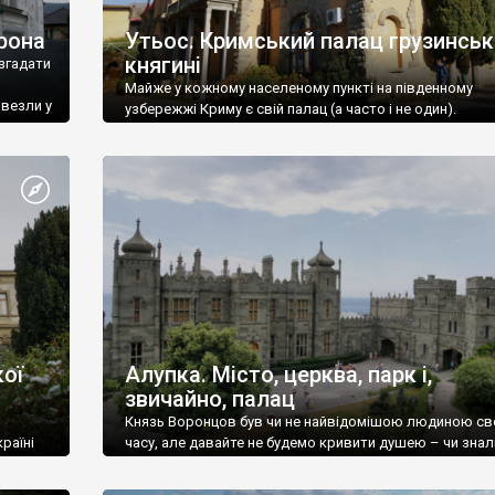
рона
Утьос. Кримський палац грузинськ
княгині
згадати
Майже у кожному населеному пункті на південному
ивезли у
узбережжі Криму є свій палац (а часто і не один).
ої
Алупка. Місто, церква, парк і,
звичайно, палац
Князь Воронцов був чи не найвідомішою людиною св
раїні
часу, але давайте не будемо кривити душею – чи знал
це прізвище до відвідин Алупки? Мабуть все таки ні.