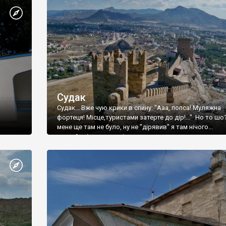
Судак
Судак... Вже чую крики в спину: "Ааа, попса! Муляжна
фортеця! Місце,туристами затерте до дір!..." Но то шо
мене ще там не було, ну не "дірявив" я там нічого...
принаймні до цього літа.