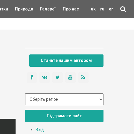
ятки
Природа
Галереї
Про нас
uk
ru
en
Станьте нашим автором
Підтримати сайт
Вхід