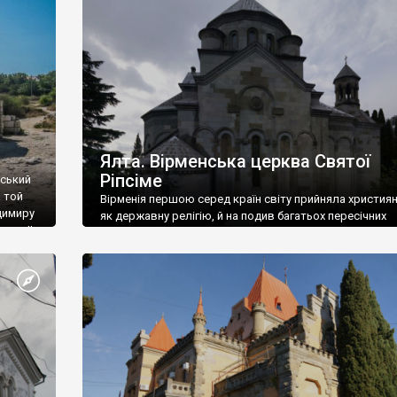
ефактів
називаються «повстяками» (postaki)…” “Вино. Крим
єкту
виробляє відмінне вино і його вдосталь: воно все ду
го».
легке біле і дуже […]
ти та
Ялта. Вірменська церква Святої
Ріпсіме
вський
 той
Вірменія першою серед країн світу прийняла христия
димиру
як державну релігію, й на подив багатьох пересічних
илю ІІ,
українців, які усіх кавказців вважають мусульманами,
 в
вірмени є відданими вірянами Христа