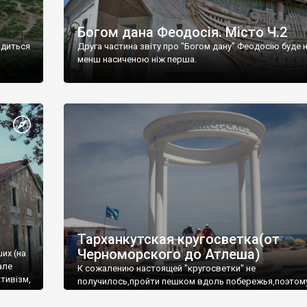
Богом дана Феодосія. Місто Ч.2
одиться
Друга частина звіту про "Богом дану" Феодосію буде 
менш насиченою ніж перша.
Тарханкутская кругосветка(от
Черноморского до Атлеша)
ших (на
але
К сожалению настоящей "кругосветки" не
тивізм,
получилось,пройти пешком вдоль побережья,поэтом
совершали радиальные вылазки из Оленевки.