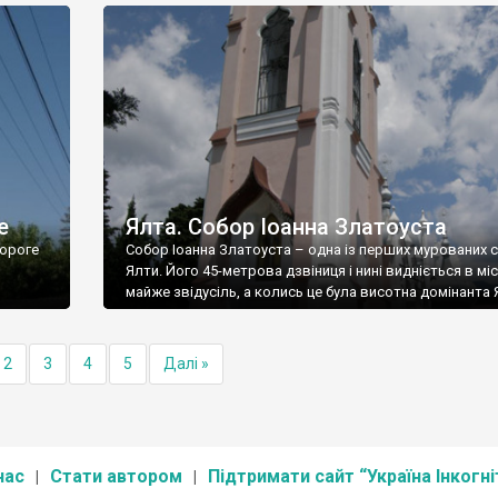
е
Ялта. Собор Іоанна Златоуста
ороге
Собор Іоанна Златоуста – одна із перших мурованих 
Ялти. Його 45-метрова дзвіниця і нині видніється в міс
майже звідусіль, а колись це була висотна домінанта 
2
3
4
5
Далі »
нас
Стати автором
Підтримати сайт “Україна Інкогні