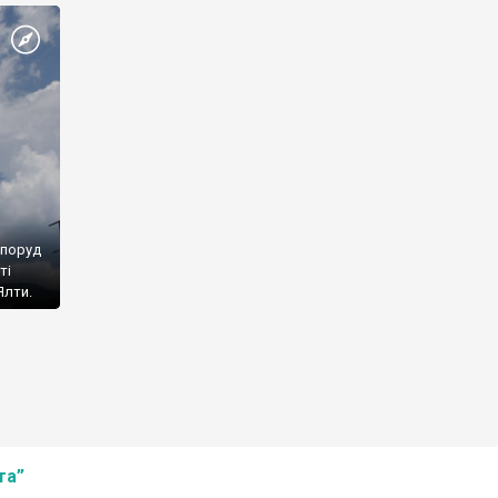
споруд
ті
Ялти.
та”