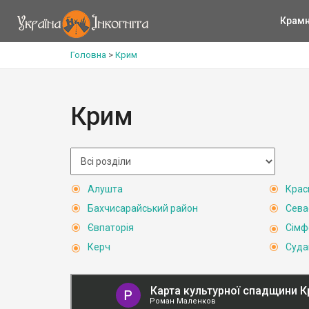
Крам
Головна
>
Крим
Крим
Алушта
Крас
Бахчисарайський район
Сева
Євпаторія
Сімф
Керч
Суда