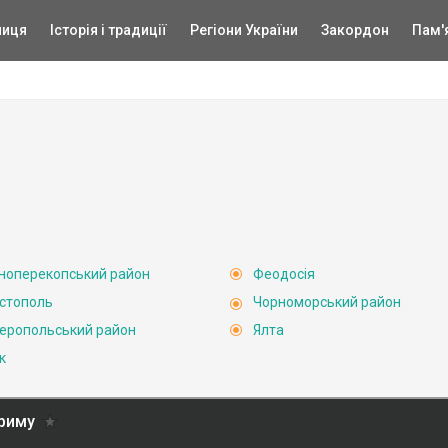
ниця
Історія і традиції
Регіони України
Закордон
Пам'
ноперекопський район
Феодосія
стополь
Чорноморський район
еропольський район
Ялта
к