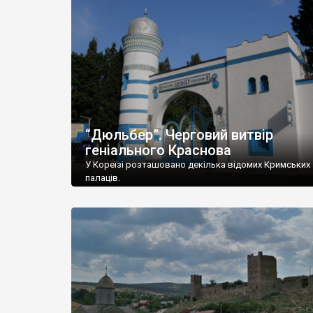
“Дюльбер”. Черговий витвір
геніального Краснова
У Кореїзі розташовано декілька відомих Кримських
палаців.