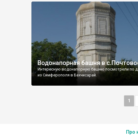
Водонапорная башня в с.Почтово
Интересную водонапорную башню посмотрели по д
из Симферополя в Бахчисарай.
1
Про 