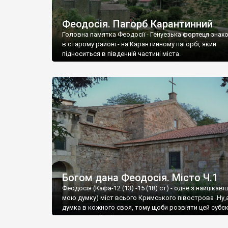
Феодосія. Пагорб Карантинний
Головна памятка Феодосії - Генуезька фортеця знах
в старому районі - на Карантинному пагорбі, який
підноситься в південній частині міста.
Богом дана Феодосія. Місто Ч.1
Феодосія (Кафа-12 (13) -15 (18) ст) - одне з найцікаві
мою думку) міст всього Кримського півострова .Ну,
думка в кожного своя, тому щоби розвіяти цей субєк
запрошую відвідати це