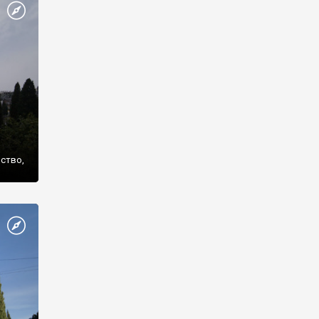
же
нство,