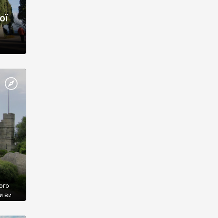
ої
ого
и ви