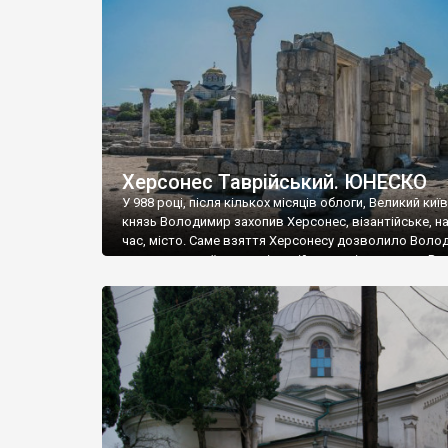
музею «Новгородський музей-заповідник» сотні арт
візантійської доби. Раритети викрадені з фондів об’
культурної спадщини ЮНЕСКО «Херсонеса Таврійсько
Офіційно – на виставку «Золото Візантії», але експер
влада в Україні вважають це лише […]
Херсонес Таврійський. ЮНЕСКО
У 988 році, після кількох місяців облоги, Великий киї
князь Володимир захопив Херсонес, візантійське, на
час, місто. Саме взяття Херсонесу дозволило Воло
диктувати свої умови візантійському імператору Вас
та одружитися з його дочкою Ганною. Цього ж року,
Херсонесі Володимир-язичник, став Василем-
християнином. А потім було Хрещення Русі. На честь
Херсонесу Таврійського названо місто […]