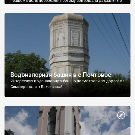
пешком вдоль побережья,поэтому совершали радиальные
вылазки из Оленевки.
Водонапорная башня в с.Почтовое
Интересную водонапорную башню посмотрели по дороге из
Симферополя в Бахчисарай.