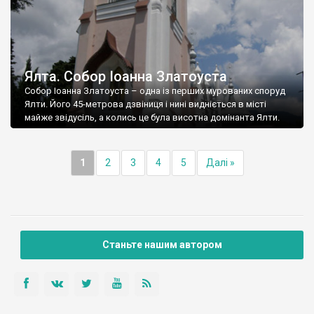
Ялта. Собор Іоанна Златоуста
Собор Іоанна Златоуста – одна із перших мурованих споруд
Ялти. Його 45-метрова дзвіниця і нині видніється в місті
майже звідусіль, а колись це була висотна домінанта Ялти.
1
2
3
4
5
Далі »
Станьте нашим автором