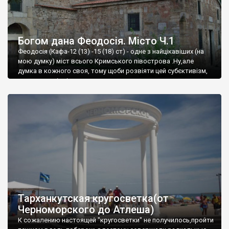
Богом дана Феодосія. Місто Ч.1
Феодосія (Кафа-12 (13) -15 (18) ст) - одне з найцікавіших (на
мою думку) міст всього Кримського півострова .Ну,але
думка в кожного своя, тому щоби розвіяти цей субєктивізм,
запрошую відвідати це
Тарханкутская кругосветка(от
Черноморского до Атлеша)
К сожалению настоящей "кругосветки" не получилось,пройти