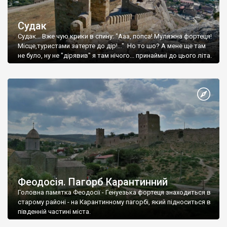
Судак
Судак... Вже чую крики в спину: "Ааа, попса! Муляжна фортеця!
Місце,туристами затерте до дір!..." Но то шо? А мене ще там
не було, ну не "дірявив" я там нічого... принаймні до цього літа.
Феодосія. Пагорб Карантинний
Головна памятка Феодосії - Генуезька фортеця знаходиться в
старому районі - на Карантинному пагорбі, який підноситься в
південній частині міста.