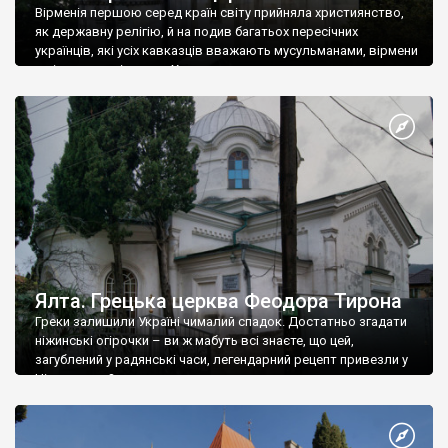
Вірменія першою серед країн світу прийняла християнство,
як державну релігію, й на подив багатьох пересічних
українців, які усіх кавказців вважають мусульманами, вірмени
є відданими вірянами Христа
Ялта. Грецька церква Феодора Тирона
Греки залишили Україні чималий спадок. Достатньо згадати
ніжинські огірочки – ви ж мабуть всі знаєте, що цей,
загублений у радянські часи, легендарний рецепт привезли у
Ніжин греки?