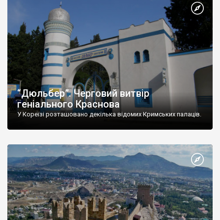
“Дюльбер”. Черговий витвір
геніального Краснова
У Кореїзі розташовано декілька відомих Кримських палаців.