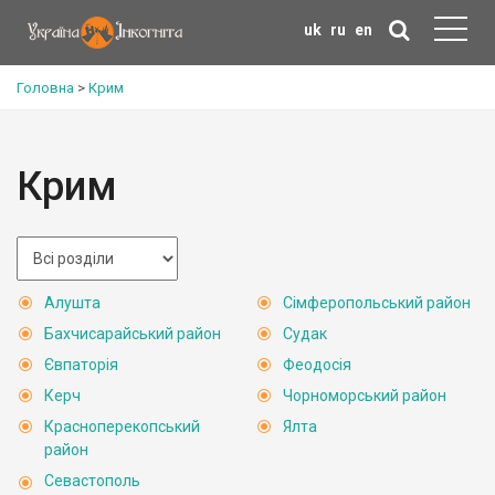
uk
ru
en
Головна
>
Крим
Крим
Алушта
Сімферопольський район
Бахчисарайський район
Судак
Євпаторія
Феодосія
Керч
Чорноморський район
Красноперекопський
Ялта
район
Севастополь