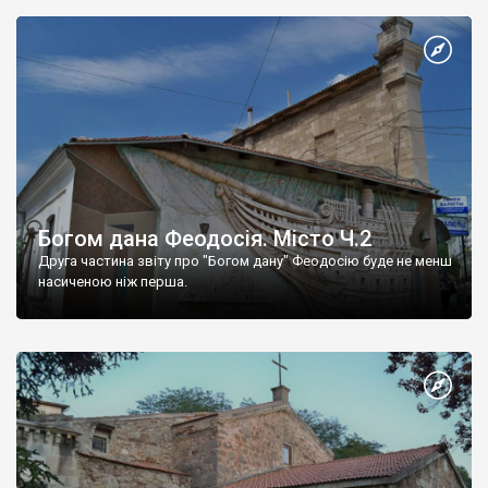
Богом дана Феодосія. Місто Ч.2
Друга частина звіту про "Богом дану" Феодосію буде не менш
насиченою ніж перша.