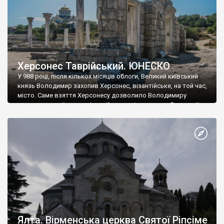
Херсонес Таврійський. ЮНЕСКО
У 988 році, після кількох місяців облоги, Великий київський
князь Володимир захопив Херсонес, візантійське, на той час,
місто. Саме взяття Херсонесу дозволило Володимиру
диктувати свої умови візантійському імператору Василю ІІ, та
одружитися з його дочкою Ганною. Цього ж року, в
Херсонесі Володимир-язичник, став Василем-християнином.
А потім було Хрещення Русі. На честь Херсонесу Таврійського
названо місто […]
Ялта. Вірменська церква Святої Ріпсіме