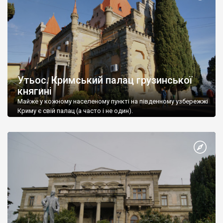
Утьос. Кримський палац грузинської
княгині
Майже у кожному населеному пункті на південному узбережжі
Криму є свій палац (а часто і не один).