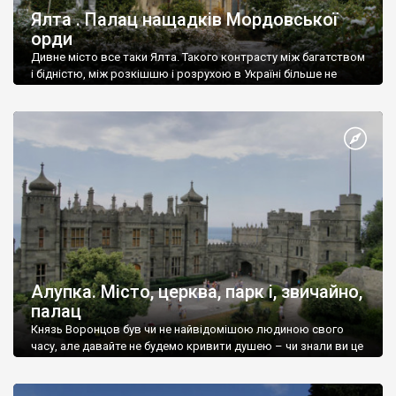
Ялта . Палац нащадків Мордовської
орди
Дивне місто все таки Ялта. Такого контрасту між багатством
і бідністю, між розкішшю і розрухою в Україні більше не
знайдеш.
Алупка. Місто, церква, парк і, звичайно,
палац
Князь Воронцов був чи не найвідомішою людиною свого
часу, але давайте не будемо кривити душею – чи знали ви це
прізвище до відвідин Алупки? Мабуть все таки ні.