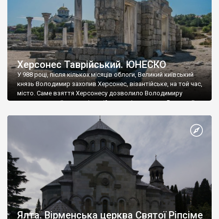
Херсонес Таврійський. ЮНЕСКО
У 988 році, після кількох місяців облоги, Великий київський
князь Володимир захопив Херсонес, візантійське, на той час,
місто. Саме взяття Херсонесу дозволило Володимиру
диктувати свої умови візантійському імператору Василю ІІ, та
одружитися з його дочкою Ганною. Цього ж року, в
Херсонесі Володимир-язичник, став Василем-християнином.
А потім було Хрещення Русі. На честь Херсонесу Таврійського
названо місто […]
Ялта. Вірменська церква Святої Ріпсіме