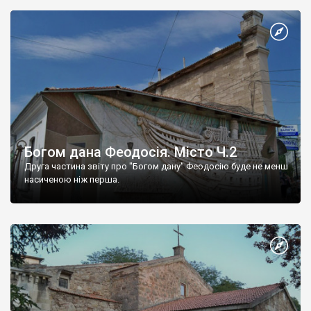
Богом дана Феодосія. Місто Ч.2
Друга частина звіту про "Богом дану" Феодосію буде не менш
насиченою ніж перша.