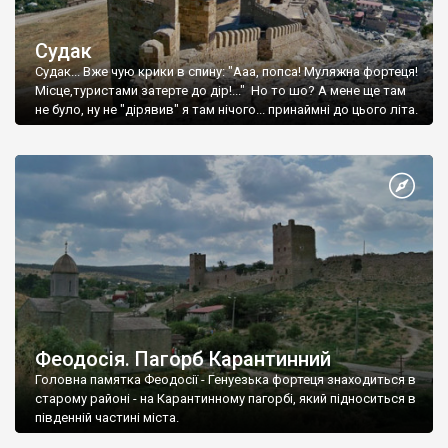
Судак
Судак... Вже чую крики в спину: "Ааа, попса! Муляжна фортеця!
Місце,туристами затерте до дір!..." Но то шо? А мене ще там
не було, ну не "дірявив" я там нічого... принаймні до цього літа.
Феодосія. Пагорб Карантинний
Головна памятка Феодосії - Генуезька фортеця знаходиться в
старому районі - на Карантинному пагорбі, який підноситься в
південній частині міста.