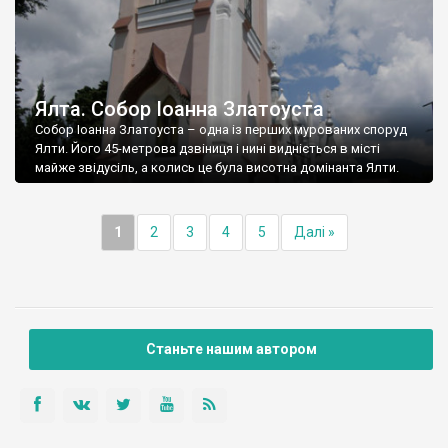
Ялта. Собор Іоанна Златоуста
Собор Іоанна Златоуста – одна із перших мурованих споруд
Ялти. Його 45-метрова дзвіниця і нині видніється в місті
майже звідусіль, а колись це була висотна домінанта Ялти.
1
2
3
4
5
Далі »
Станьте нашим автором