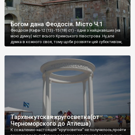
Богом дана Феодосія. Місто Ч.1
Феодосія (Кафа-12 (13) -15 (18) ст) - одне з найцікавіших (на
мою думку) міст всього Кримського півострова .Ну,але
думка в кожного своя, тому щоби розвіяти цей субєктивізм,
запрошую відвідати це
Тарханкутская кругосветка(от
Черноморского до Атлеша)
К сожалению настоящей "кругосветки" не получилось,пройти