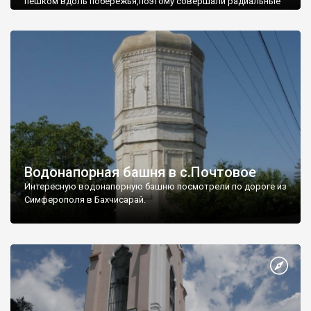
пешком вдоль побережья,поэтому совершали радиальные
вылазки из Оленевки.
Водонапорная башня в с.Почтовое
Интересную водонапорную башню посмотрели по дороге из
Симферополя в Бахчисарай.