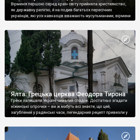
Вірменія першою серед країн світу прийняла християнство,
як державну релігію, й на подив багатьох пересічних
українців, які усіх кавказців вважають мусульманами, вірмени
є відданими вірянами Христа
Ялта. Грецька церква Феодора Тирона
Греки залишили Україні чималий спадок. Достатньо згадати
ніжинські огірочки – ви ж мабуть всі знаєте, що цей,
загублений у радянські часи, легендарний рецепт привезли у
Ніжин греки?