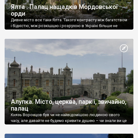
Ялта . Палац нащадків Мордовської
орди
Дивне місто все таки Ялта. Такого контрасту між багатством
і бідністю, між розкішшю і розрухою в Україні більше не
знайдеш.
Алупка. Місто, церква, парк і, звичайно,
палац
Князь Воронцов був чи не найвідомішою людиною свого
часу, але давайте не будемо кривити душею – чи знали ви це
прізвище до відвідин Алупки? Мабуть все таки ні.