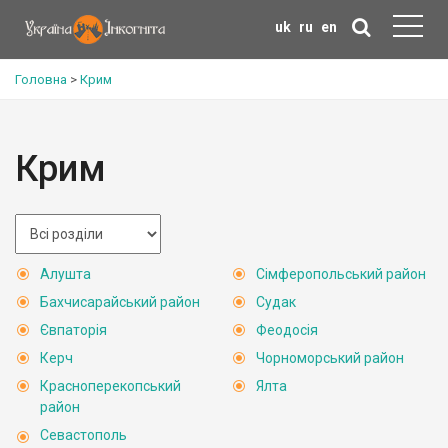
uk
ru
en
Головна
>
Крим
Крим
Алушта
Сімферопольський район
Бахчисарайський район
Судак
Євпаторія
Феодосія
Керч
Чорноморський район
Красноперекопський
Ялта
район
Севастополь