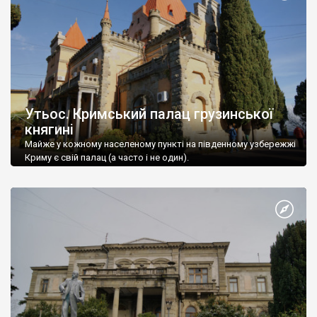
Утьос. Кримський палац грузинської
княгині
Майже у кожному населеному пункті на південному узбережжі
Криму є свій палац (а часто і не один).