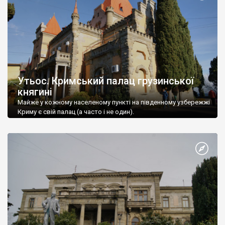
Утьос. Кримський палац грузинської
княгині
Майже у кожному населеному пункті на південному узбережжі
Криму є свій палац (а часто і не один).