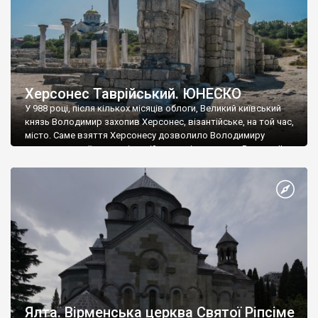
Херсонес Таврійський. ЮНЕСКО
У 988 році, після кількох місяців облоги, Великий київський
князь Володимир захопив Херсонес, візантійське, на той час,
місто. Саме взяття Херсонесу дозволило Володимиру
диктувати свої умови візантійському імператору Василю ІІ, та
одружитися з його дочкою Ганною. Цього ж року, в
Херсонесі Володимир-язичник, став Василем-християнином.
А потім було Хрещення Русі. На честь Херсонесу Таврійського
названо місто […]
Ялта. Вірменська церква Святої Ріпсіме