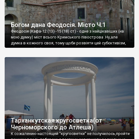
Богом дана Феодосія. Місто Ч.1
Феодосія (Кафа-12 (13) -15 (18) ст) - одне з найцікавіших (на
мою думку) міст всього Кримського півострова .Ну,але
думка в кожного своя, тому щоби розвіяти цей субєктивізм,
запрошую відвідати це
Тарханкутская кругосветка(от
Черноморского до Атлеша)
К сожалению настоящей "кругосветки" не получилось,пройти