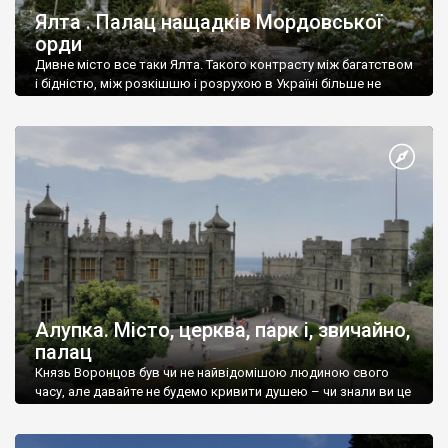
Ялта . Палац нащадків Мордовської
орди
Дивне місто все таки Ялта. Такого контрасту між багатством
і бідністю, між розкішшю і розрухою в Україні більше не
знайдеш.
Алупка. Місто, церква, парк і, звичайно,
палац
Князь Воронцов був чи не найвідомішою людиною свого
часу, але давайте не будемо кривити душею – чи знали ви це
прізвище до відвідин Алупки? Мабуть все таки ні.