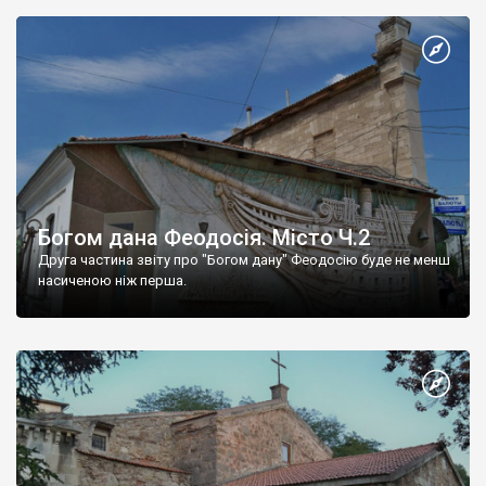
Богом дана Феодосія. Місто Ч.2
Друга частина звіту про "Богом дану" Феодосію буде не менш
насиченою ніж перша.