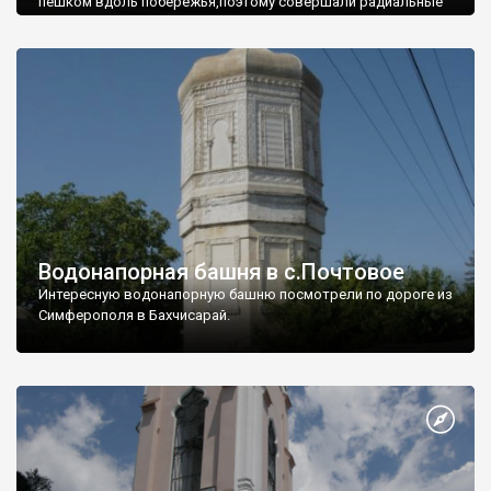
пешком вдоль побережья,поэтому совершали радиальные
вылазки из Оленевки.
Водонапорная башня в с.Почтовое
Интересную водонапорную башню посмотрели по дороге из
Симферополя в Бахчисарай.