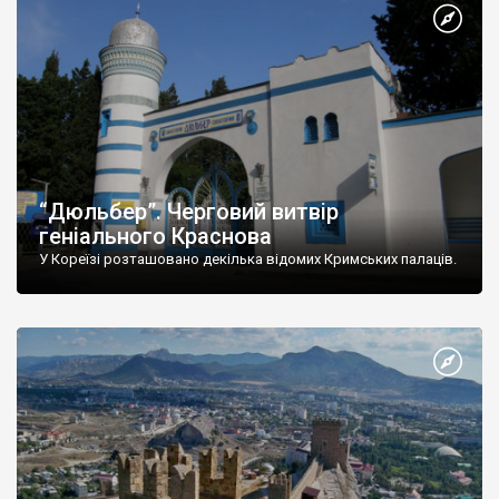
“Дюльбер”. Черговий витвір
геніального Краснова
У Кореїзі розташовано декілька відомих Кримських палаців.