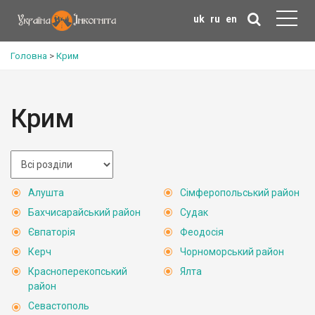
uk
ru
en
Головна
>
Крим
Крим
Алушта
Сімферопольський район
Бахчисарайський район
Судак
Євпаторія
Феодосія
Керч
Чорноморський район
Красноперекопський
Ялта
район
Севастополь