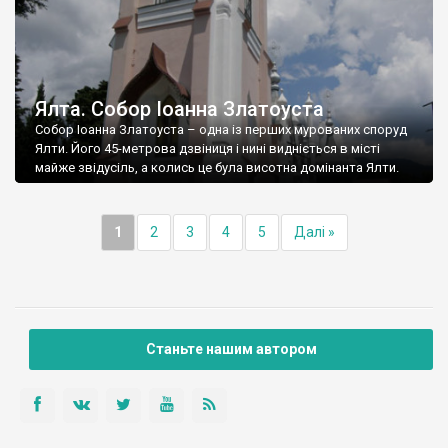
Ялта. Собор Іоанна Златоуста
Собор Іоанна Златоуста – одна із перших мурованих споруд
Ялти. Його 45-метрова дзвіниця і нині видніється в місті
майже звідусіль, а колись це була висотна домінанта Ялти.
1
2
3
4
5
Далі »
Станьте нашим автором