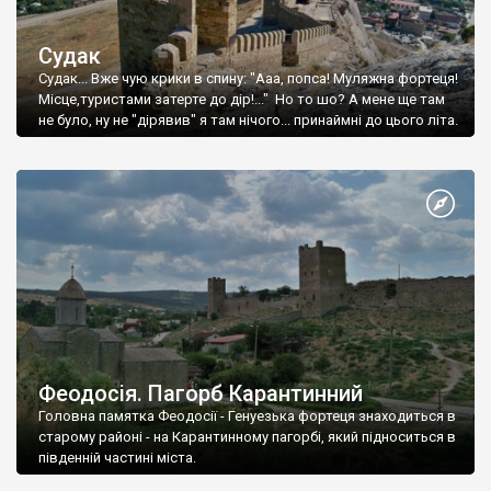
Судак
Судак... Вже чую крики в спину: "Ааа, попса! Муляжна фортеця!
Місце,туристами затерте до дір!..." Но то шо? А мене ще там
не було, ну не "дірявив" я там нічого... принаймні до цього літа.
Феодосія. Пагорб Карантинний
Головна памятка Феодосії - Генуезька фортеця знаходиться в
старому районі - на Карантинному пагорбі, який підноситься в
південній частині міста.