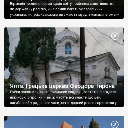
Вірменія першою серед країн світу прийняла християнство,
як державну релігію, й на подив багатьох пересічних
українців, які усіх кавказців вважають мусульманами, вірмени
є відданими вірянами Христа
Ялта. Грецька церква Феодора Тирона
Греки залишили Україні чималий спадок. Достатньо згадати
ніжинські огірочки – ви ж мабуть всі знаєте, що цей,
загублений у радянські часи, легендарний рецепт привезли у
Ніжин греки?