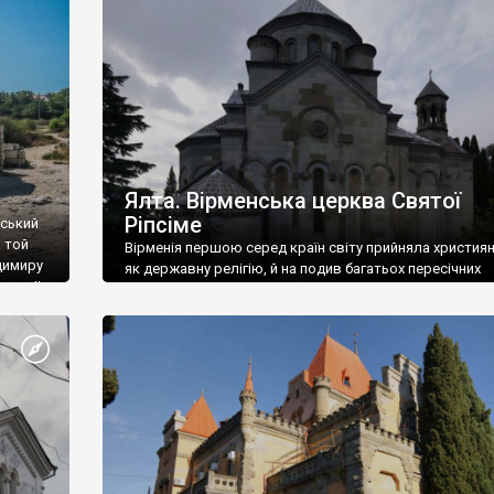
ефактів
називаються «повстяками» (postaki)…” “Вино. Крим
єкту
виробляє відмінне вино і його вдосталь: воно все ду
го».
легке біле і дуже […]
ти та
Ялта. Вірменська церква Святої
Ріпсіме
вський
 той
Вірменія першою серед країн світу прийняла христия
димиру
як державну релігію, й на подив багатьох пересічних
илю ІІ,
українців, які усіх кавказців вважають мусульманами,
 в
вірмени є відданими вірянами Христа