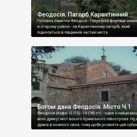
Феодосія. Пагорб Карантинний
Головна памятка Феодосії - Генуезька фортеця знах
в старому районі - на Карантинному пагорбі, який
підноситься в південній частині міста.
Богом дана Феодосія. Місто Ч.1
Феодосія (Кафа-12 (13) -15 (18) ст) - одне з найцікаві
мою думку) міст всього Кримського півострова .Ну,
думка в кожного своя, тому щоби розвіяти цей субєк
запрошую відвідати це