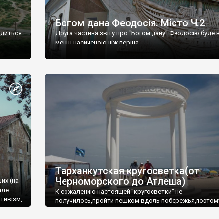
Богом дана Феодосія. Місто Ч.2
одиться
Друга частина звіту про "Богом дану" Феодосію буде 
менш насиченою ніж перша.
Тарханкутская кругосветка(от
Черноморского до Атлеша)
ших (на
але
К сожалению настоящей "кругосветки" не
тивізм,
получилось,пройти пешком вдоль побережья,поэтом
совершали радиальные вылазки из Оленевки.