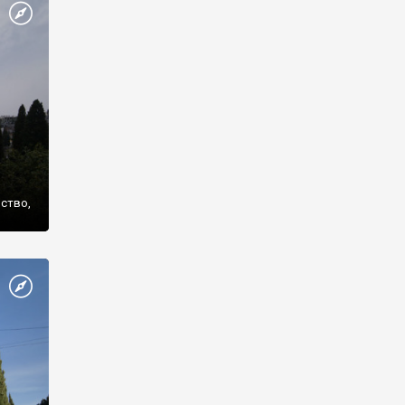
же
нство,