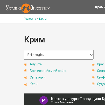
Крам
Головна
>
Крим
Крим
Алушта
Крас
Бахчисарайський район
Сева
Євпаторія
Сімф
Керч
Суда