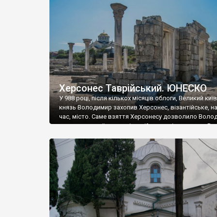
музею «Новгородський музей-заповідник» сотні арт
візантійської доби. Раритети викрадені з фондів об’
культурної спадщини ЮНЕСКО «Херсонеса Таврійсько
Офіційно – на виставку «Золото Візантії», але експер
влада в Україні вважають це лише […]
Херсонес Таврійський. ЮНЕСКО
У 988 році, після кількох місяців облоги, Великий киї
князь Володимир захопив Херсонес, візантійське, на
час, місто. Саме взяття Херсонесу дозволило Воло
диктувати свої умови візантійському імператору Вас
та одружитися з його дочкою Ганною. Цього ж року,
Херсонесі Володимир-язичник, став Василем-
християнином. А потім було Хрещення Русі. На честь
Херсонесу Таврійського названо місто […]