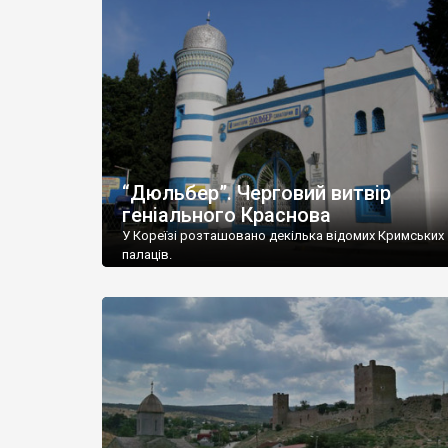
“Дюльбер”. Черговий витвір
геніального Краснова
У Кореїзі розташовано декілька відомих Кримських
палаців.