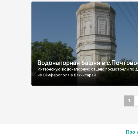
Водонапорная башня в с.Почтово
Интересную водонапорную башню посмотрели по д
из Симферополя в Бахчисарай.
1
Про 