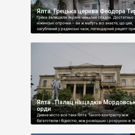
Ялта. Грецька церква Феодора Ти
Греки залишили Україні чималий спадок. Достатньо 
ніжинські огірочки – ви ж мабуть всі знаєте, що цей,
загублений у радянські часи, легендарний рецепт пр
Ніжин греки?
Ялта . Палац нащадків Мордовськ
орди
Дивне місто все таки Ялта. Такого контрасту між
багатством і бідністю, між розкішшю і розрухою в Ук
більше не знайдеш.