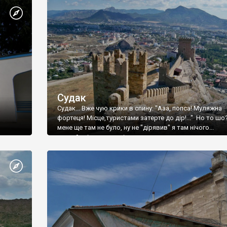
Судак
Судак... Вже чую крики в спину: "Ааа, попса! Муляжна
фортеця! Місце,туристами затерте до дір!..." Но то шо
мене ще там не було, ну не "дірявив" я там нічого...
принаймні до цього літа.