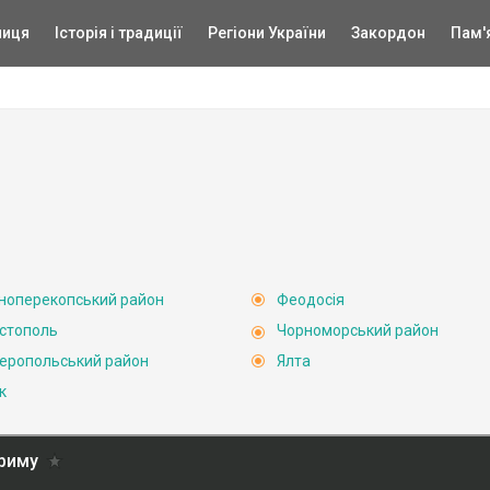
ниця
Історія і традиції
Регіони України
Закордон
Пам'
ноперекопський район
Феодосія
стополь
Чорноморський район
еропольський район
Ялта
к