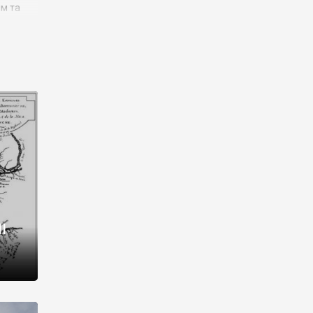
им та
ора і
є
го типу,
ей-
рний
ста:
 райони
від 2
I
і,
рукти,
 котрі