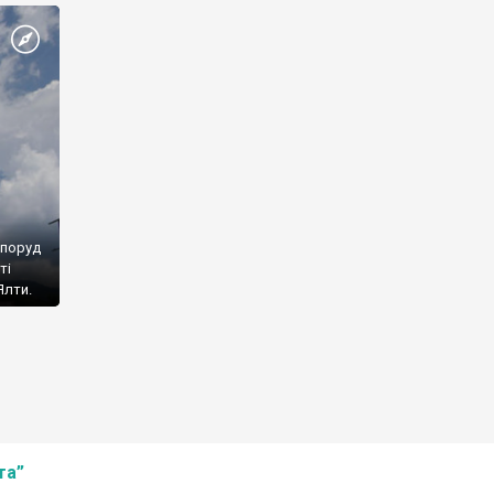
споруд
ті
Ялти.
та”