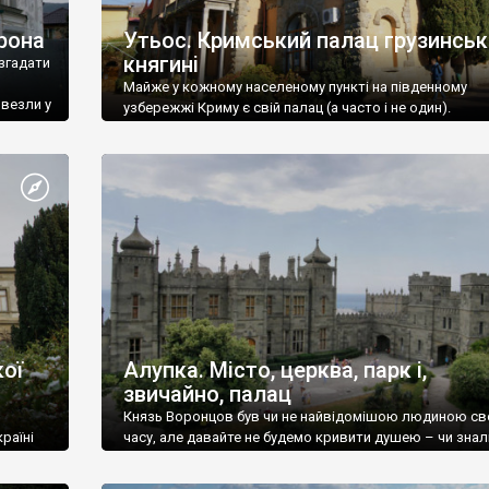
рона
Утьос. Кримський палац грузинськ
княгині
згадати
Майже у кожному населеному пункті на південному
ивезли у
узбережжі Криму є свій палац (а часто і не один).
ої
Алупка. Місто, церква, парк і,
звичайно, палац
Князь Воронцов був чи не найвідомішою людиною св
раїні
часу, але давайте не будемо кривити душею – чи знал
це прізвище до відвідин Алупки? Мабуть все таки ні.