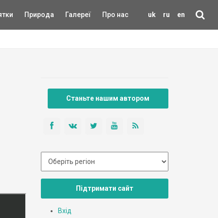
ятки
Природа
Галереї
Про нас
uk
ru
en
Станьте нашим автором
Підтримати сайт
Вхід