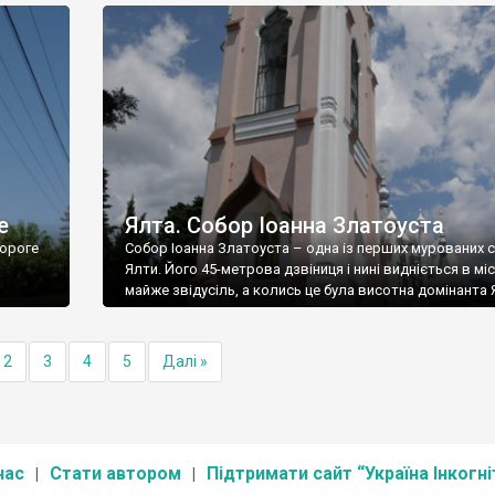
е
Ялта. Собор Іоанна Златоуста
ороге
Собор Іоанна Златоуста – одна із перших мурованих 
Ялти. Його 45-метрова дзвіниця і нині видніється в міс
майже звідусіль, а колись це була висотна домінанта 
2
3
4
5
Далі »
нас
Стати автором
Підтримати сайт “Україна Інкогні