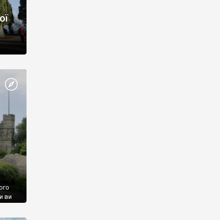
ої
ого
и ви