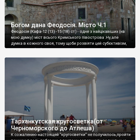
Богом дана Феодосія. Місто Ч.1
Феодосія (Кафа-12 (13) -15 (18) ст) - одне з найцікавіших (на
мою думку) міст всього Кримського півострова .Ну,але
думка в кожного своя, тому щоби розвіяти цей субєктивізм,
запрошую відвідати це
Тарханкутская кругосветка(от
Черноморского до Атлеша)
К сожалению настоящей "кругосветки" не получилось,пройти