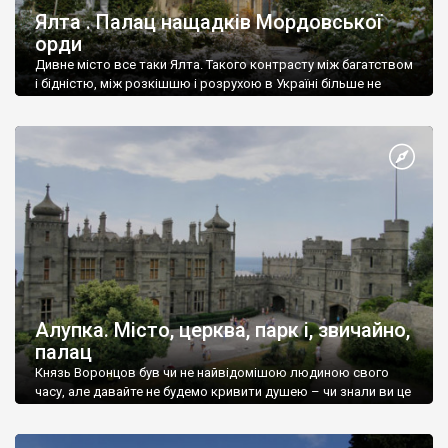
Ялта . Палац нащадків Мордовської
орди
Дивне місто все таки Ялта. Такого контрасту між багатством
і бідністю, між розкішшю і розрухою в Україні більше не
знайдеш.
Алупка. Місто, церква, парк і, звичайно,
палац
Князь Воронцов був чи не найвідомішою людиною свого
часу, але давайте не будемо кривити душею – чи знали ви це
прізвище до відвідин Алупки? Мабуть все таки ні.