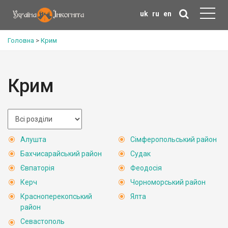
uk
ru
en
Головна
>
Крим
Крим
Алушта
Сімферопольський район
Бахчисарайський район
Судак
Євпаторія
Феодосія
Керч
Чорноморський район
Красноперекопський
Ялта
район
Севастополь