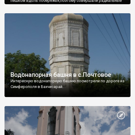
пешком вдоль побережья,поэтому совершали радиальные
вылазки из Оленевки.
Водонапорная башня в с.Почтовое
Интересную водонапорную башню посмотрели по дороге из
Симферополя в Бахчисарай.