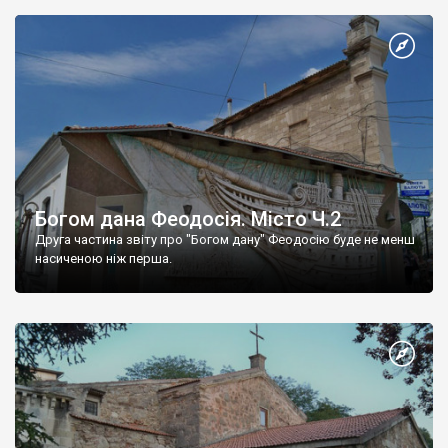
Богом дана Феодосія. Місто Ч.2
Друга частина звіту про "Богом дану" Феодосію буде не менш
насиченою ніж перша.