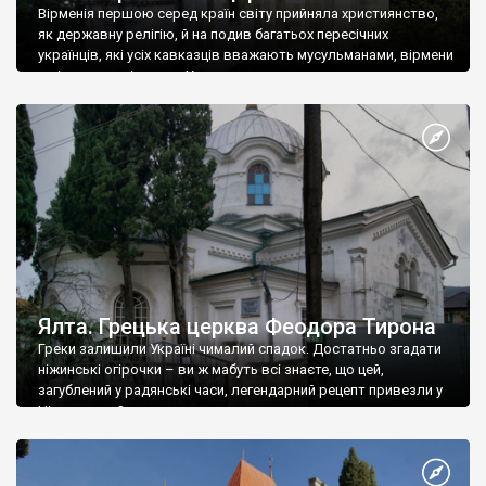
Вірменія першою серед країн світу прийняла християнство,
як державну релігію, й на подив багатьох пересічних
українців, які усіх кавказців вважають мусульманами, вірмени
є відданими вірянами Христа
Ялта. Грецька церква Феодора Тирона
Греки залишили Україні чималий спадок. Достатньо згадати
ніжинські огірочки – ви ж мабуть всі знаєте, що цей,
загублений у радянські часи, легендарний рецепт привезли у
Ніжин греки?