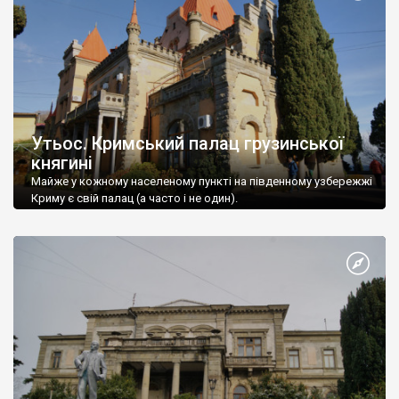
Утьос. Кримський палац грузинської
княгині
Майже у кожному населеному пункті на південному узбережжі
Криму є свій палац (а часто і не один).