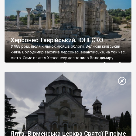
Херсонес Таврійський. ЮНЕСКО
У 988 році, після кількох місяців облоги, Великий київський
князь Володимир захопив Херсонес, візантійське, на той час,
місто. Саме взяття Херсонесу дозволило Володимиру
диктувати свої умови візантійському імператору Василю ІІ, та
одружитися з його дочкою Ганною. Цього ж року, в
Херсонесі Володимир-язичник, став Василем-християнином.
А потім було Хрещення Русі. На честь Херсонесу Таврійського
названо місто […]
Ялта. Вірменська церква Святої Ріпсіме