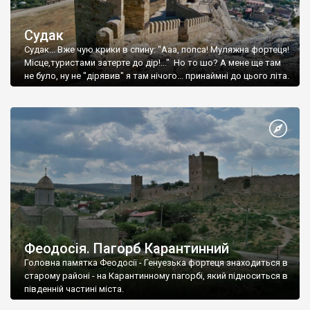
Судак
Судак... Вже чую крики в спину: "Ааа, попса! Муляжна фортеця!
Місце,туристами затерте до дір!..." Но то шо? А мене ще там
не було, ну не "дірявив" я там нічого... принаймні до цього літа.
Феодосія. Пагорб Карантинний
Головна памятка Феодосії - Генуезька фортеця знаходиться в
старому районі - на Карантинному пагорбі, який підноситься в
південній частині міста.