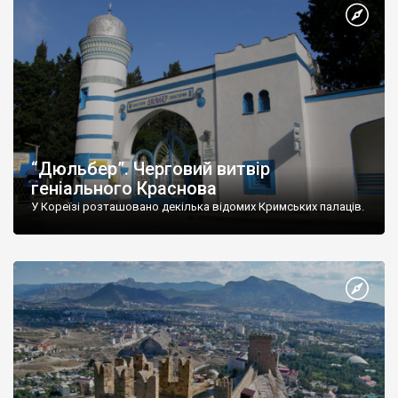
“Дюльбер”. Черговий витвір
геніального Краснова
У Кореїзі розташовано декілька відомих Кримських палаців.