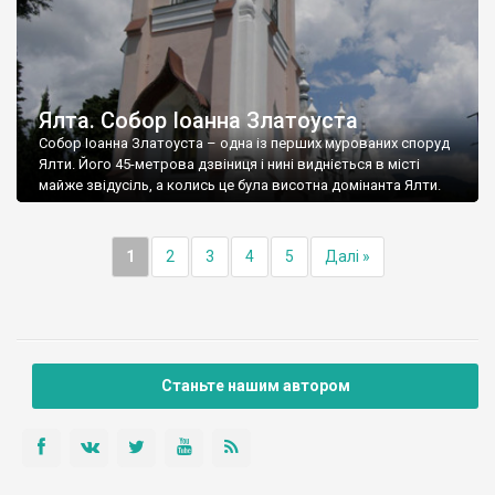
Ялта. Собор Іоанна Златоуста
Собор Іоанна Златоуста – одна із перших мурованих споруд
Ялти. Його 45-метрова дзвіниця і нині видніється в місті
майже звідусіль, а колись це була висотна домінанта Ялти.
1
2
3
4
5
Далі »
Станьте нашим автором