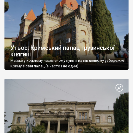
Утьос. Кримський палац грузинської
княгині
Майже у кожному населеному пункті на південному узбережжі
Криму є свій палац (а часто і не один).