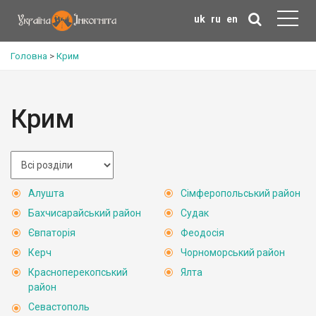
uk
ru
en
Головна
>
Крим
Крим
Алушта
Сімферопольський район
Бахчисарайський район
Судак
Євпаторія
Феодосія
Керч
Чорноморський район
Красноперекопський
Ялта
район
Севастополь