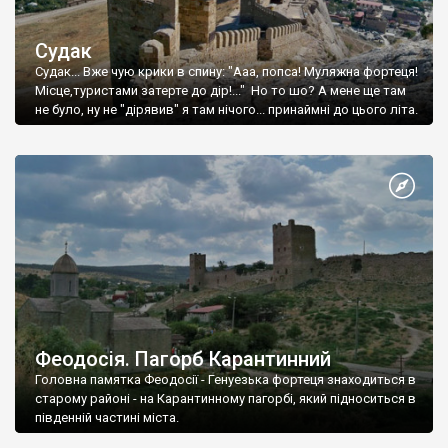
Судак
Судак... Вже чую крики в спину: "Ааа, попса! Муляжна фортеця!
Місце,туристами затерте до дір!..." Но то шо? А мене ще там
не було, ну не "дірявив" я там нічого... принаймні до цього літа.
Феодосія. Пагорб Карантинний
Головна памятка Феодосії - Генуезька фортеця знаходиться в
старому районі - на Карантинному пагорбі, який підноситься в
південній частині міста.