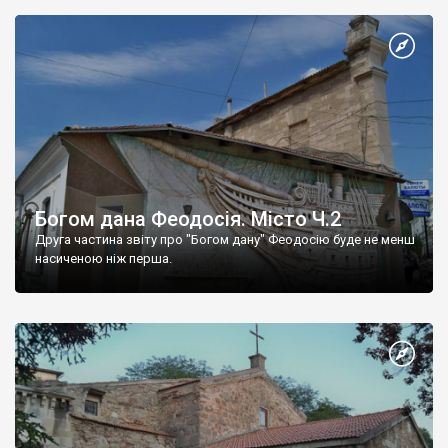
Богом дана Феодосія. Місто Ч.2
Друга частина звіту про "Богом дану" Феодосію буде не менш
насиченою ніж перша.