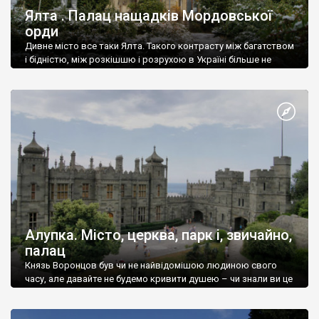
Ялта . Палац нащадків Мордовської
орди
Дивне місто все таки Ялта. Такого контрасту між багатством
і бідністю, між розкішшю і розрухою в Україні більше не
знайдеш.
Алупка. Місто, церква, парк і, звичайно,
палац
Князь Воронцов був чи не найвідомішою людиною свого
часу, але давайте не будемо кривити душею – чи знали ви це
прізвище до відвідин Алупки? Мабуть все таки ні.