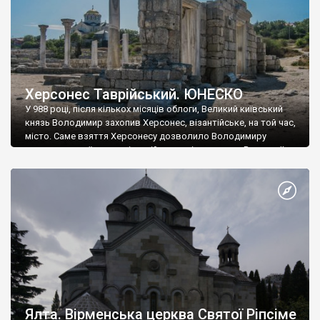
Херсонес Таврійський. ЮНЕСКО
У 988 році, після кількох місяців облоги, Великий київський
князь Володимир захопив Херсонес, візантійське, на той час,
місто. Саме взяття Херсонесу дозволило Володимиру
диктувати свої умови візантійському імператору Василю ІІ, та
одружитися з його дочкою Ганною. Цього ж року, в
Херсонесі Володимир-язичник, став Василем-християнином.
А потім було Хрещення Русі. На честь Херсонесу Таврійського
названо місто […]
Ялта. Вірменська церква Святої Ріпсіме