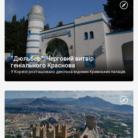
“Дюльбер”. Черговий витвір
геніального Краснова
У Кореїзі розташовано декілька відомих Кримських палаців.