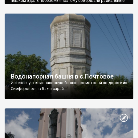
пешком вдоль побережья,поэтому совершали радиальные
вылазки из Оленевки.
Водонапорная башня в с.Почтовое
Интересную водонапорную башню посмотрели по дороге из
Симферополя в Бахчисарай.