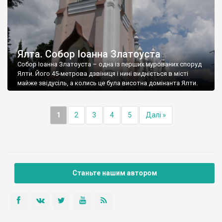
Ялта. Собор Іоанна Златоуста
Собор Іоанна Златоуста – одна із перших мурованих споруд
Ялти. Його 45-метрова дзвіниця і нині видніється в місті
майже звідусіль, а колись це була висотна домінанта Ялти.
1
2
3
4
5
Далі »
Станьте нашим автором