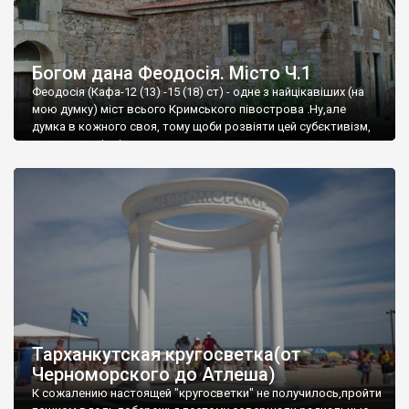
Богом дана Феодосія. Місто Ч.1
Феодосія (Кафа-12 (13) -15 (18) ст) - одне з найцікавіших (на
мою думку) міст всього Кримського півострова .Ну,але
думка в кожного своя, тому щоби розвіяти цей субєктивізм,
запрошую відвідати це
Тарханкутская кругосветка(от
Черноморского до Атлеша)
К сожалению настоящей "кругосветки" не получилось,пройти