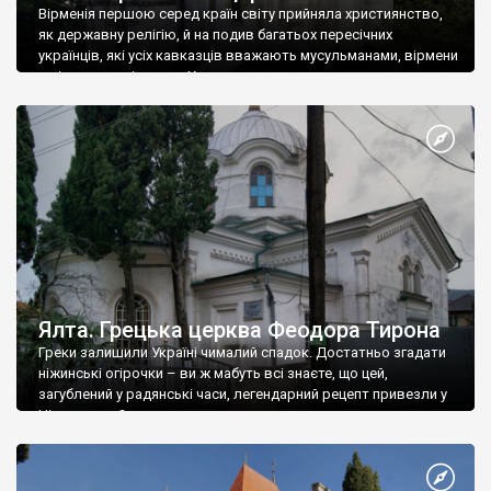
Вірменія першою серед країн світу прийняла християнство,
як державну релігію, й на подив багатьох пересічних
українців, які усіх кавказців вважають мусульманами, вірмени
є відданими вірянами Христа
Ялта. Грецька церква Феодора Тирона
Греки залишили Україні чималий спадок. Достатньо згадати
ніжинські огірочки – ви ж мабуть всі знаєте, що цей,
загублений у радянські часи, легендарний рецепт привезли у
Ніжин греки?