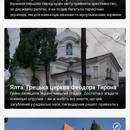
Вірменія першою серед країн світу прийняла християнство,
як державну релігію, й на подив багатьох пересічних
українців, які усіх кавказців вважають мусульманами, вірмени
є відданими вірянами Христа
Ялта. Грецька церква Феодора Тирона
Греки залишили Україні чималий спадок. Достатньо згадати
ніжинські огірочки – ви ж мабуть всі знаєте, що цей,
загублений у радянські часи, легендарний рецепт привезли у
Ніжин греки?