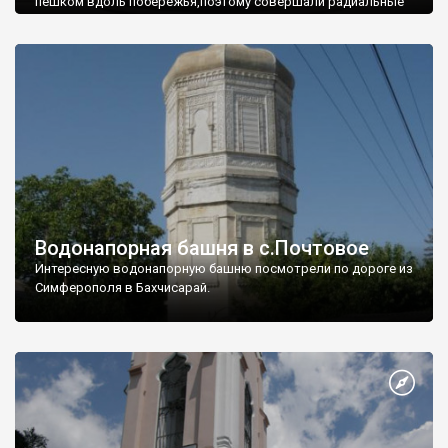
пешком вдоль побережья,поэтому совершали радиальные
вылазки из Оленевки.
Водонапорная башня в с.Почтовое
Интересную водонапорную башню посмотрели по дороге из
Симферополя в Бахчисарай.