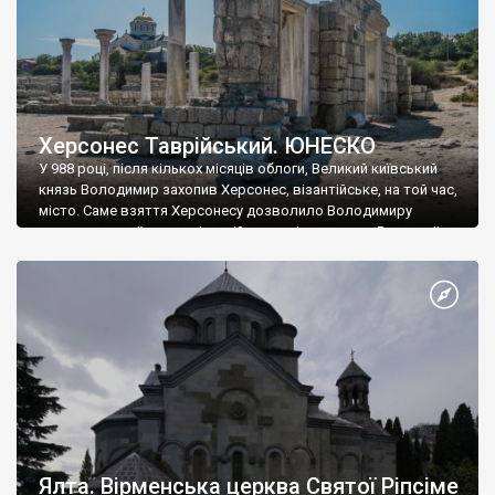
Херсонес Таврійський. ЮНЕСКО
У 988 році, після кількох місяців облоги, Великий київський
князь Володимир захопив Херсонес, візантійське, на той час,
місто. Саме взяття Херсонесу дозволило Володимиру
диктувати свої умови візантійському імператору Василю ІІ, та
одружитися з його дочкою Ганною. Цього ж року, в
Херсонесі Володимир-язичник, став Василем-християнином.
А потім було Хрещення Русі. На честь Херсонесу Таврійського
названо місто […]
Ялта. Вірменська церква Святої Ріпсіме