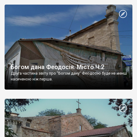
Богом дана Феодосія. Місто Ч.2
Друга частина звіту про "Богом дану" Феодосію буде не менш
насиченою ніж перша.