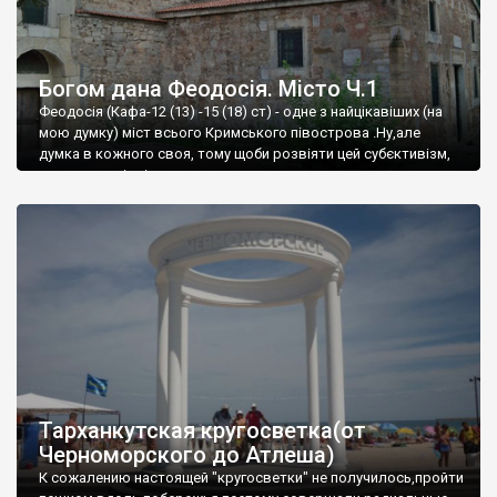
Богом дана Феодосія. Місто Ч.1
Феодосія (Кафа-12 (13) -15 (18) ст) - одне з найцікавіших (на
мою думку) міст всього Кримського півострова .Ну,але
думка в кожного своя, тому щоби розвіяти цей субєктивізм,
запрошую відвідати це
Тарханкутская кругосветка(от
Черноморского до Атлеша)
К сожалению настоящей "кругосветки" не получилось,пройти