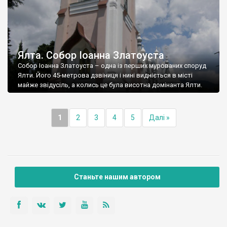
Ялта. Собор Іоанна Златоуста
Собор Іоанна Златоуста – одна із перших мурованих споруд
Ялти. Його 45-метрова дзвіниця і нині видніється в місті
майже звідусіль, а колись це була висотна домінанта Ялти.
1
2
3
4
5
Далі »
Станьте нашим автором