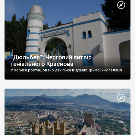
“Дюльбер”. Черговий витвір
геніального Краснова
У Кореїзі розташовано декілька відомих Кримських палаців.