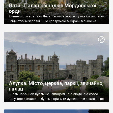
Ялта . Палац нащадків Мордовської
орди
Дивне місто все таки Ялта. Такого контрасту між багатством
і бідністю, між розкішшю і розрухою в Україні більше не
знайдеш.
Алупка. Місто, церква, парк і, звичайно,
палац
Князь Воронцов був чи не найвідомішою людиною свого
часу, але давайте не будемо кривити душею – чи знали ви це
прізвище до відвідин Алупки? Мабуть все таки ні.