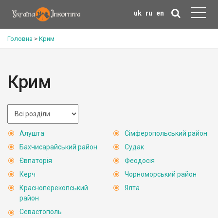
uk
ru
en
Головна
>
Крим
Крим
Алушта
Сімферопольський район
Бахчисарайський район
Судак
Євпаторія
Феодосія
Керч
Чорноморський район
Красноперекопський
Ялта
район
Севастополь