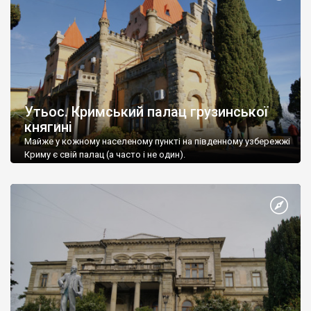
Утьос. Кримський палац грузинської
княгині
Майже у кожному населеному пункті на південному узбережжі
Криму є свій палац (а часто і не один).