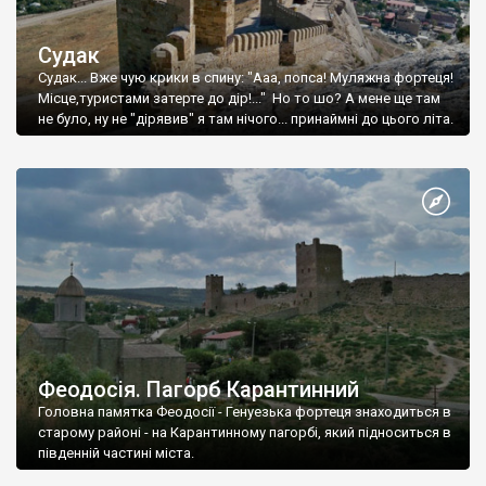
Судак
Судак... Вже чую крики в спину: "Ааа, попса! Муляжна фортеця!
Місце,туристами затерте до дір!..." Но то шо? А мене ще там
не було, ну не "дірявив" я там нічого... принаймні до цього літа.
Феодосія. Пагорб Карантинний
Головна памятка Феодосії - Генуезька фортеця знаходиться в
старому районі - на Карантинному пагорбі, який підноситься в
південній частині міста.