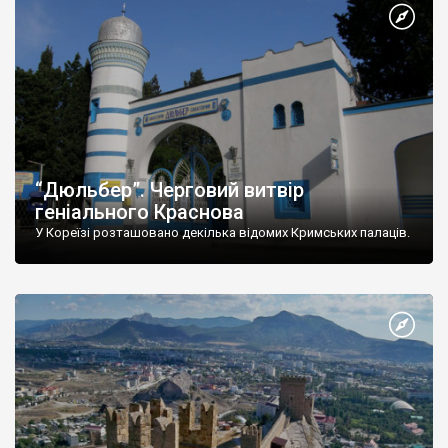
“Дюльбер”. Черговий витвір
геніального Краснова
У Кореїзі розташовано декілька відомих Кримських палаців.