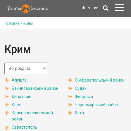
uk
ru
en
Головна
>
Крим
Крим
Алушта
Сімферопольський район
Бахчисарайський район
Судак
Євпаторія
Феодосія
Керч
Чорноморський район
Красноперекопський
Ялта
район
Севастополь