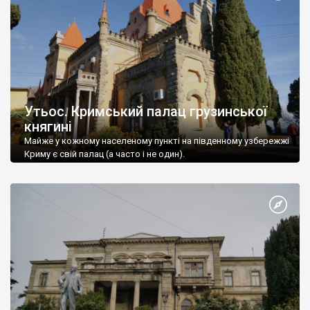
Утьос. Кримський палац грузинської
княгині
Майже у кожному населеному пункті на південному узбережжі
Криму є свій палац (а часто і не один).