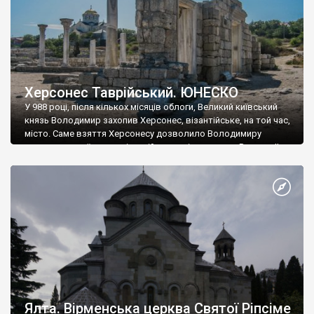
Херсонес Таврійський. ЮНЕСКО
У 988 році, після кількох місяців облоги, Великий київський
князь Володимир захопив Херсонес, візантійське, на той час,
місто. Саме взяття Херсонесу дозволило Володимиру
диктувати свої умови візантійському імператору Василю ІІ, та
одружитися з його дочкою Ганною. Цього ж року, в
Херсонесі Володимир-язичник, став Василем-християнином.
А потім було Хрещення Русі. На честь Херсонесу Таврійського
названо місто […]
Ялта. Вірменська церква Святої Ріпсіме