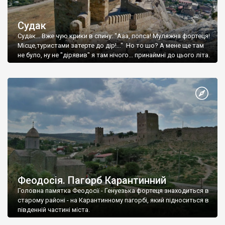
Судак
Судак... Вже чую крики в спину: "Ааа, попса! Муляжна фортеця!
Місце,туристами затерте до дір!..." Но то шо? А мене ще там
не було, ну не "дірявив" я там нічого... принаймні до цього літа.
Феодосія. Пагорб Карантинний
Головна памятка Феодосії - Генуезька фортеця знаходиться в
старому районі - на Карантинному пагорбі, який підноситься в
південній частині міста.