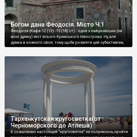
Богом дана Феодосія. Місто Ч.1
Феодосія (Кафа-12 (13) -15 (18) ст) - одне з найцікавіших (на
мою думку) міст всього Кримського півострова .Ну,але
думка в кожного своя, тому щоби розвіяти цей субєктивізм,
запрошую відвідати це
Тарханкутская кругосветка(от
Черноморского до Атлеша)
К сожалению настоящей "кругосветки" не получилось,пройти