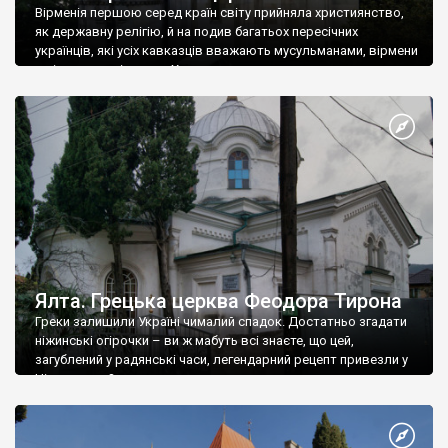
Вірменія першою серед країн світу прийняла християнство,
як державну релігію, й на подив багатьох пересічних
українців, які усіх кавказців вважають мусульманами, вірмени
є відданими вірянами Христа
Ялта. Грецька церква Феодора Тирона
Греки залишили Україні чималий спадок. Достатньо згадати
ніжинські огірочки – ви ж мабуть всі знаєте, що цей,
загублений у радянські часи, легендарний рецепт привезли у
Ніжин греки?