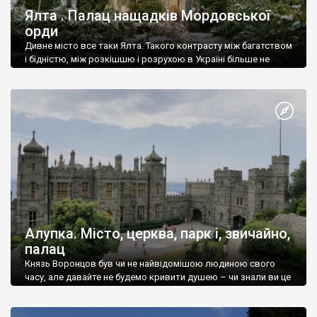
Ялта . Палац нащадків Мордовської
орди
Дивне місто все таки Ялта. Такого контрасту між багатством
і бідністю, між розкішшю і розрухою в Україні більше не
знайдеш.
Алупка. Місто, церква, парк і, звичайно,
палац
Князь Воронцов був чи не найвідомішою людиною свого
часу, але давайте не будемо кривити душею – чи знали ви це
прізвище до відвідин Алупки? Мабуть все таки ні.