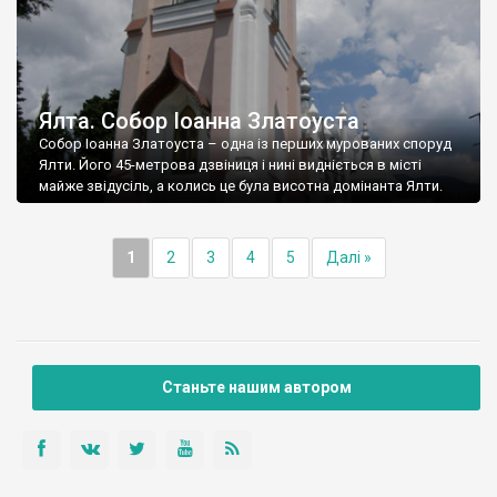
Ялта. Собор Іоанна Златоуста
Собор Іоанна Златоуста – одна із перших мурованих споруд
Ялти. Його 45-метрова дзвіниця і нині видніється в місті
майже звідусіль, а колись це була висотна домінанта Ялти.
1
2
3
4
5
Далі »
Станьте нашим автором