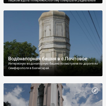
пешком вдоль побережья,поэтому совершали радиальные
вылазки из Оленевки.
Водонапорная башня в с.Почтовое
Интересную водонапорную башню посмотрели по дороге из
Симферополя в Бахчисарай.