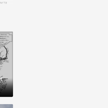
им та
ора і
є
го типу,
ей-
рний
ста:
 райони
від 2
I
і,
рукти,
 котрі