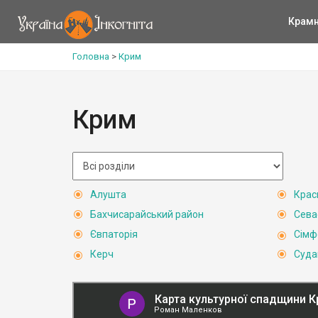
Крам
Головна
>
Крим
Крим
Алушта
Крас
Бахчисарайський район
Сева
Євпаторія
Сімф
Керч
Суда