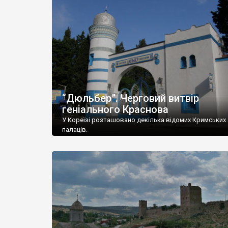
“Дюльбер”. Черговий витвір
геніального Краснова
У Кореїзі розташовано декілька відомих Кримських
палаців.