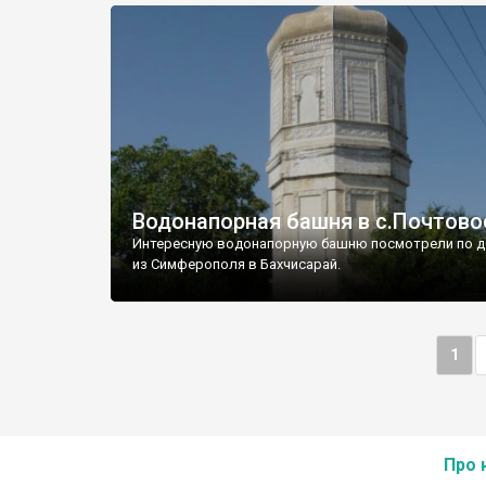
Водонапорная башня в с.Почтово
Интересную водонапорную башню посмотрели по д
из Симферополя в Бахчисарай.
1
Про 