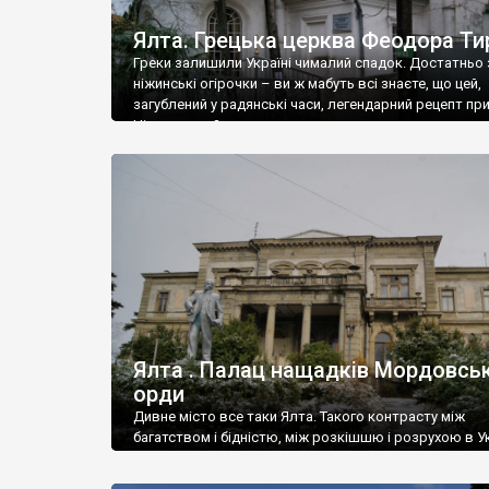
Ялта. Грецька церква Феодора Ти
Греки залишили Україні чималий спадок. Достатньо 
ніжинські огірочки – ви ж мабуть всі знаєте, що цей,
загублений у радянські часи, легендарний рецепт пр
Ніжин греки?
Ялта . Палац нащадків Мордовськ
орди
Дивне місто все таки Ялта. Такого контрасту між
багатством і бідністю, між розкішшю і розрухою в Ук
більше не знайдеш.