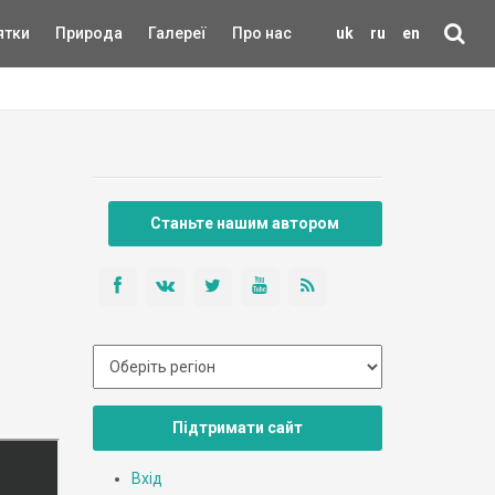
ятки
Природа
Галереї
Про нас
uk
ru
en
Станьте нашим автором
Підтримати сайт
Вхід