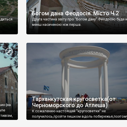
Богом дана Феодосія. Місто Ч.2
одиться
Друга частина звіту про "Богом дану" Феодосію буде 
менш насиченою ніж перша.
Тарханкутская кругосветка(от
Черноморского до Атлеша)
ших (на
але
К сожалению настоящей "кругосветки" не
тивізм,
получилось,пройти пешком вдоль побережья,поэтом
совершали радиальные вылазки из Оленевки.