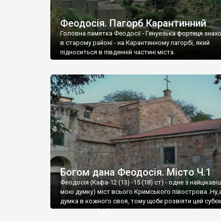
Феодосія. Пагорб Карантинний
Головна памятка Феодосії - Генуезька фортеця знах
в старому районі - на Карантинному пагорбі, який
підноситься в південній частині міста.
Богом дана Феодосія. Місто Ч.1
Феодосія (Кафа-12 (13) -15 (18) ст) - одне з найцікаві
мою думку) міст всього Кримського півострова .Ну,
думка в кожного своя, тому щоби розвіяти цей субєк
запрошую відвідати це