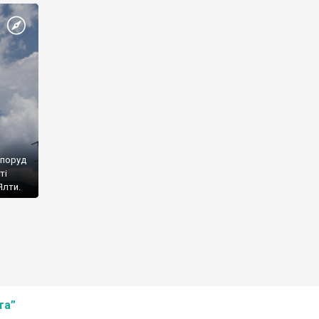
споруд
ті
Ялти.
та”