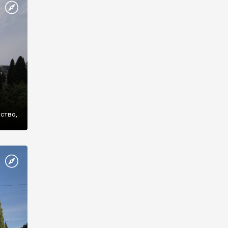
же
нство,