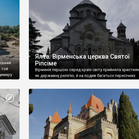
ефактів
називаються «повстяками» (postaki)…” “Вино. Крим
єкту
виробляє відмінне вино і його вдосталь: воно все ду
го».
легке біле і дуже […]
ти та
Ялта. Вірменська церква Святої
Ріпсіме
вський
 той
Вірменія першою серед країн світу прийняла христия
димиру
як державну релігію, й на подив багатьох пересічних
илю ІІ,
українців, які усіх кавказців вважають мусульманами,
 в
вірмени є відданими вірянами Христа