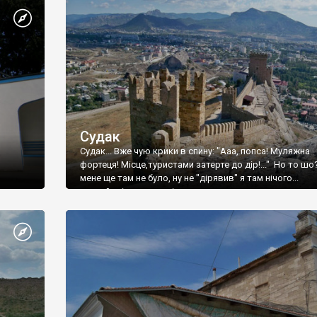
Судак
Судак... Вже чую крики в спину: "Ааа, попса! Муляжна
фортеця! Місце,туристами затерте до дір!..." Но то шо
мене ще там не було, ну не "дірявив" я там нічого...
принаймні до цього літа.