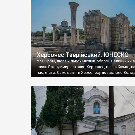
музею «Новгородський музей-заповідник» сотні арт
візантійської доби. Раритети викрадені з фондів об’
культурної спадщини ЮНЕСКО «Херсонеса Таврійсько
Офіційно – на виставку «Золото Візантії», але експер
влада в Україні вважають це лише […]
Херсонес Таврійський. ЮНЕСКО
У 988 році, після кількох місяців облоги, Великий киї
князь Володимир захопив Херсонес, візантійське, на
час, місто. Саме взяття Херсонесу дозволило Воло
диктувати свої умови візантійському імператору Вас
та одружитися з його дочкою Ганною. Цього ж року,
Херсонесі Володимир-язичник, став Василем-
християнином. А потім було Хрещення Русі. На честь
Херсонесу Таврійського названо місто […]