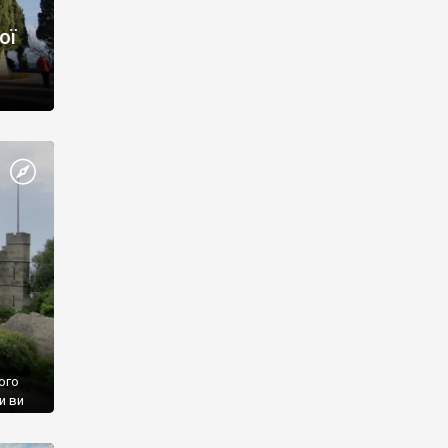
ої
ого
и ви