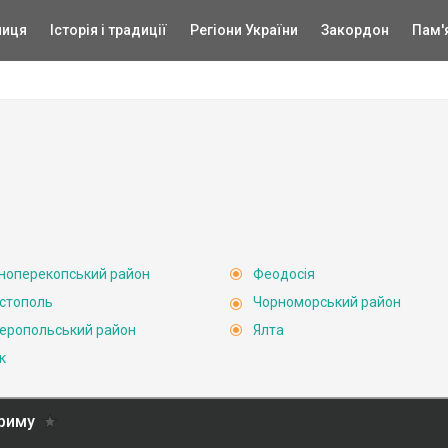
ниця
Історія і традиції
Регіони України
Закордон
Пам'
ноперекопський район
Феодосія
стополь
Чорноморський район
еропольський район
Ялта
к