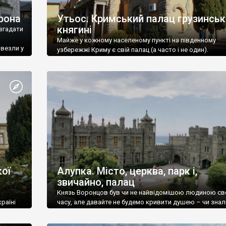
рона
Утьос. Кримський палац грузинськ
княгині
згадати
Майже у кожному населеному пункті на південному
ивезли у
узбережжі Криму є свій палац (а часто і не один).
ої
Алупка. Місто, церква, парк і,
звичайно, палац
Князь Воронцов був чи не найвідомішою людиною св
раїні
часу, але давайте не будемо кривити душею – чи знал
це прізвище до відвідин Алупки? Мабуть все таки ні.