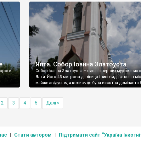
е
Ялта. Собор Іоанна Златоуста
ороге
Собор Іоанна Златоуста – одна із перших мурованих 
Ялти. Його 45-метрова дзвіниця і нині видніється в міс
майже звідусіль, а колись це була висотна домінанта 
2
3
4
5
Далі »
нас
Стати автором
Підтримати сайт “Україна Інкогні