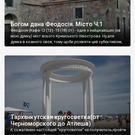
Богом дана Феодосія. Місто Ч.1
Феодосія (Кафа-12 (13) -15 (18) ст) - одне з найцікавіших (на
мою думку) міст всього Кримського півострова .Ну,але
думка в кожного своя, тому щоби розвіяти цей субєктивізм,
запрошую відвідати це
Тарханкутская кругосветка(от
Черноморского до Атлеша)
К сожалению настоящей "кругосветки" не получилось,пройти