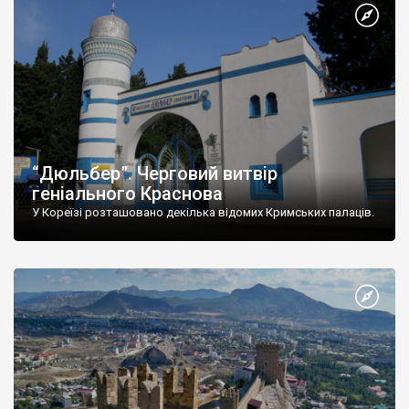
“Дюльбер”. Черговий витвір
геніального Краснова
У Кореїзі розташовано декілька відомих Кримських палаців.