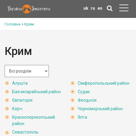
uk
ru
en
Головна
>
Крим
Крим
Алушта
Сімферопольський район
Бахчисарайський район
Судак
Євпаторія
Феодосія
Керч
Чорноморський район
Красноперекопський
Ялта
район
Севастополь