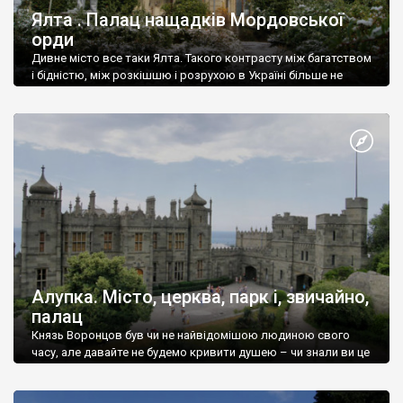
Ялта . Палац нащадків Мордовської
орди
Дивне місто все таки Ялта. Такого контрасту між багатством
і бідністю, між розкішшю і розрухою в Україні більше не
знайдеш.
Алупка. Місто, церква, парк і, звичайно,
палац
Князь Воронцов був чи не найвідомішою людиною свого
часу, але давайте не будемо кривити душею – чи знали ви це
прізвище до відвідин Алупки? Мабуть все таки ні.