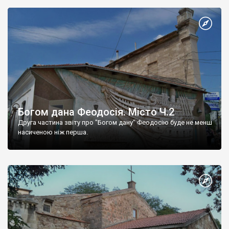
Богом дана Феодосія. Місто Ч.2
Друга частина звіту про "Богом дану" Феодосію буде не менш
насиченою ніж перша.