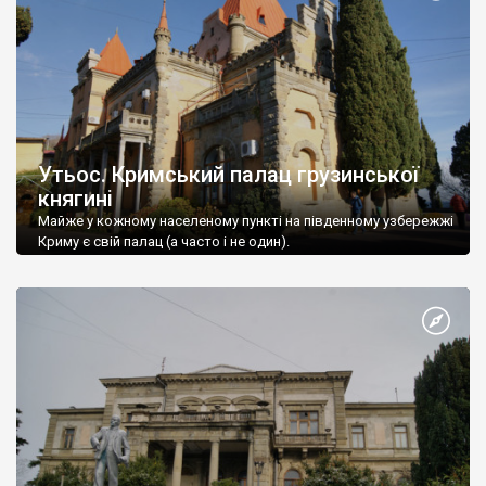
Утьос. Кримський палац грузинської
княгині
Майже у кожному населеному пункті на південному узбережжі
Криму є свій палац (а часто і не один).