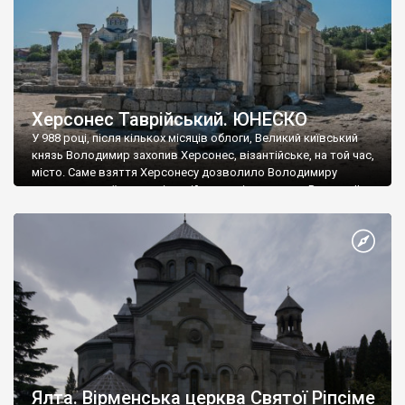
Херсонес Таврійський. ЮНЕСКО
У 988 році, після кількох місяців облоги, Великий київський
князь Володимир захопив Херсонес, візантійське, на той час,
місто. Саме взяття Херсонесу дозволило Володимиру
диктувати свої умови візантійському імператору Василю ІІ, та
одружитися з його дочкою Ганною. Цього ж року, в
Херсонесі Володимир-язичник, став Василем-християнином.
А потім було Хрещення Русі. На честь Херсонесу Таврійського
названо місто […]
Ялта. Вірменська церква Святої Ріпсіме