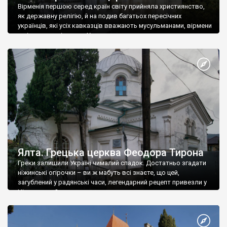
Вірменія першою серед країн світу прийняла християнство,
як державну релігію, й на подив багатьох пересічних
українців, які усіх кавказців вважають мусульманами, вірмени
є відданими вірянами Христа
Ялта. Грецька церква Феодора Тирона
Греки залишили Україні чималий спадок. Достатньо згадати
ніжинські огірочки – ви ж мабуть всі знаєте, що цей,
загублений у радянські часи, легендарний рецепт привезли у
Ніжин греки?