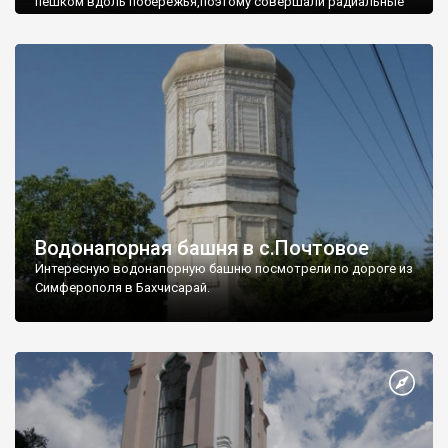
пешком вдоль побережья,поэтому совершали радиальные
вылазки из Оленевки.
Водонапорная башня в с.Почтовое
Интересную водонапорную башню посмотрели по дороге из
Симферополя в Бахчисарай.