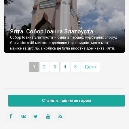
Ялта. Собор Іоанна Златоуста
Собор Іоанна Златоуста – одна із перших мурованих споруд
Ялти. Його 45-метрова дзвіниця і нині видніється в місті
майже звідусіль, а колись це була висотна домінанта Ялти.
1
2
3
4
5
Далі »
Станьте нашим автором