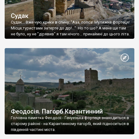
Судак
Судак... Вже чую крики в спину: "Ааа, попса! Муляжна фортеця!
Місце,туристами затерте до дір!..." Но то шо? А мене ще там
не було, ну не "дірявив" я там нічого... принаймні до цього літа.
Феодосія. Пагорб Карантинний
Головна памятка Феодосії - Генуезька фортеця знаходиться в
старому районі - на Карантинному пагорбі, який підноситься в
південній частині міста.