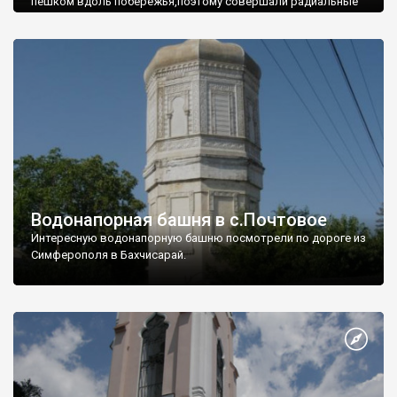
пешком вдоль побережья,поэтому совершали радиальные
вылазки из Оленевки.
Водонапорная башня в с.Почтовое
Интересную водонапорную башню посмотрели по дороге из
Симферополя в Бахчисарай.