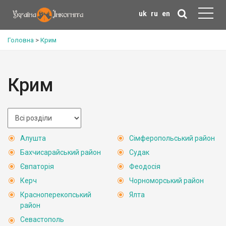
uk
ru
en
Головна
>
Крим
Крим
Алушта
Сімферопольський район
Бахчисарайський район
Судак
Євпаторія
Феодосія
Керч
Чорноморський район
Красноперекопський
Ялта
район
Севастополь