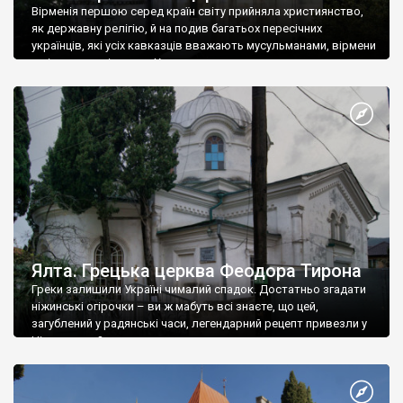
Вірменія першою серед країн світу прийняла християнство,
як державну релігію, й на подив багатьох пересічних
українців, які усіх кавказців вважають мусульманами, вірмени
є відданими вірянами Христа
Ялта. Грецька церква Феодора Тирона
Греки залишили Україні чималий спадок. Достатньо згадати
ніжинські огірочки – ви ж мабуть всі знаєте, що цей,
загублений у радянські часи, легендарний рецепт привезли у
Ніжин греки?