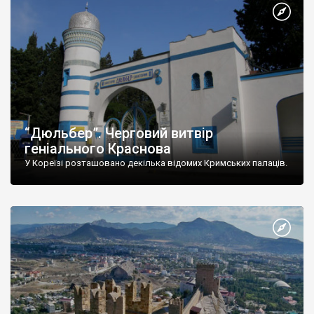
“Дюльбер”. Черговий витвір
геніального Краснова
У Кореїзі розташовано декілька відомих Кримських палаців.