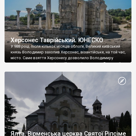
Херсонес Таврійський. ЮНЕСКО
У 988 році, після кількох місяців облоги, Великий київський
князь Володимир захопив Херсонес, візантійське, на той час,
місто. Саме взяття Херсонесу дозволило Володимиру
диктувати свої умови візантійському імператору Василю ІІ, та
одружитися з його дочкою Ганною. Цього ж року, в
Херсонесі Володимир-язичник, став Василем-християнином.
А потім було Хрещення Русі. На честь Херсонесу Таврійського
названо місто […]
Ялта. Вірменська церква Святої Ріпсіме