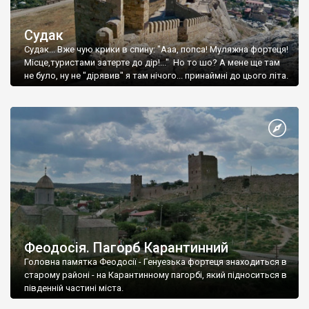
Судак
Судак... Вже чую крики в спину: "Ааа, попса! Муляжна фортеця!
Місце,туристами затерте до дір!..." Но то шо? А мене ще там
не було, ну не "дірявив" я там нічого... принаймні до цього літа.
Феодосія. Пагорб Карантинний
Головна памятка Феодосії - Генуезька фортеця знаходиться в
старому районі - на Карантинному пагорбі, який підноситься в
південній частині міста.