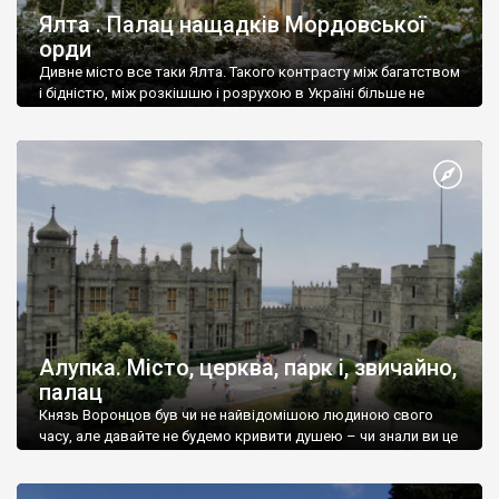
Ялта . Палац нащадків Мордовської
орди
Дивне місто все таки Ялта. Такого контрасту між багатством
і бідністю, між розкішшю і розрухою в Україні більше не
знайдеш.
Алупка. Місто, церква, парк і, звичайно,
палац
Князь Воронцов був чи не найвідомішою людиною свого
часу, але давайте не будемо кривити душею – чи знали ви це
прізвище до відвідин Алупки? Мабуть все таки ні.