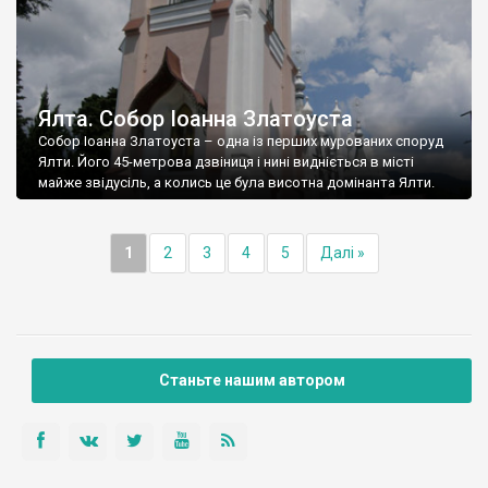
Ялта. Собор Іоанна Златоуста
Собор Іоанна Златоуста – одна із перших мурованих споруд
Ялти. Його 45-метрова дзвіниця і нині видніється в місті
майже звідусіль, а колись це була висотна домінанта Ялти.
1
2
3
4
5
Далі »
Станьте нашим автором