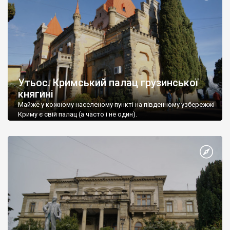
Утьос. Кримський палац грузинської
княгині
Майже у кожному населеному пункті на південному узбережжі
Криму є свій палац (а часто і не один).