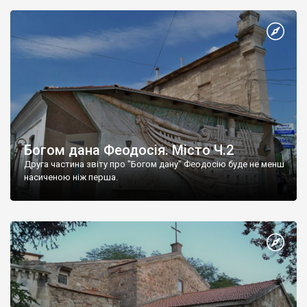
Богом дана Феодосія. Місто Ч.2
Друга частина звіту про "Богом дану" Феодосію буде не менш
насиченою ніж перша.