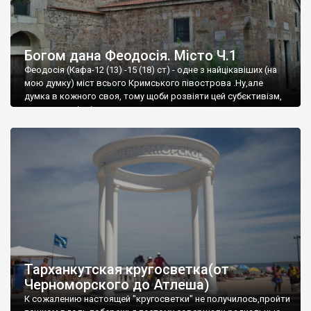
Богом дана Феодосія. Місто Ч.1
Феодосія (Кафа-12 (13) -15 (18) ст) - одне з найцікавіших (на
мою думку) міст всього Кримського півострова .Ну,але
думка в кожного своя, тому щоби розвіяти цей субєктивізм,
запрошую відвідати це
Тарханкутская кругосветка(от
Черноморского до Атлеша)
К сожалению настоящей "кругосветки" не получилось,пройти