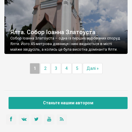
Ялта. Собор Іоанна Златоуста
Собор Іоанна Златоуста – одна із перших мурованих споруд
Ялти. Його 45-метрова дзвіниця і нині видніється в місті
майже звідусіль, а колись це була висотна домінанта Ялти.
1
2
3
4
5
Далі »
Станьте нашим автором