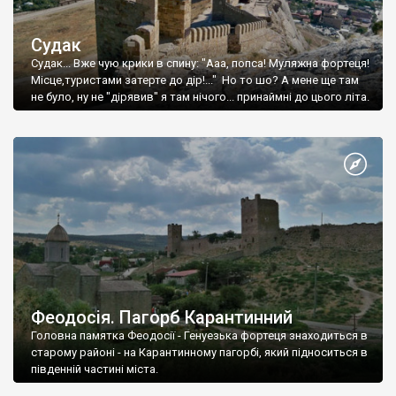
Судак
Судак... Вже чую крики в спину: "Ааа, попса! Муляжна фортеця!
Місце,туристами затерте до дір!..." Но то шо? А мене ще там
не було, ну не "дірявив" я там нічого... принаймні до цього літа.
Феодосія. Пагорб Карантинний
Головна памятка Феодосії - Генуезька фортеця знаходиться в
старому районі - на Карантинному пагорбі, який підноситься в
південній частині міста.