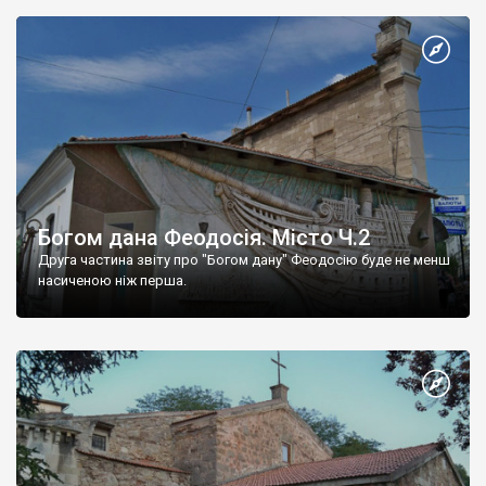
Богом дана Феодосія. Місто Ч.2
Друга частина звіту про "Богом дану" Феодосію буде не менш
насиченою ніж перша.