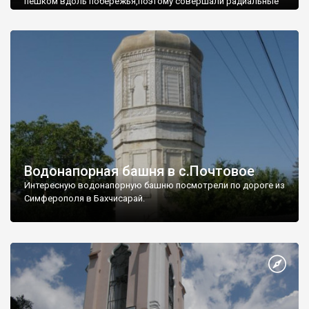
пешком вдоль побережья,поэтому совершали радиальные
вылазки из Оленевки.
Водонапорная башня в с.Почтовое
Интересную водонапорную башню посмотрели по дороге из
Симферополя в Бахчисарай.