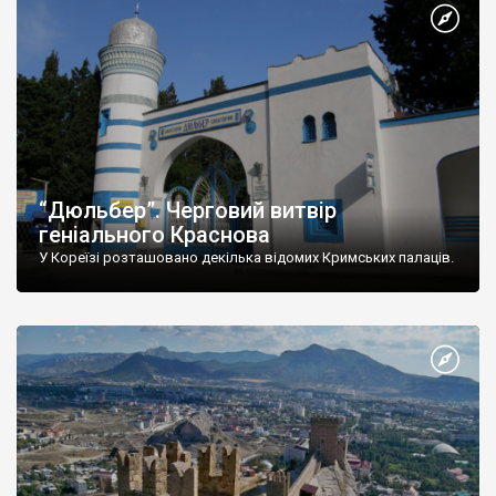
“Дюльбер”. Черговий витвір
геніального Краснова
У Кореїзі розташовано декілька відомих Кримських палаців.