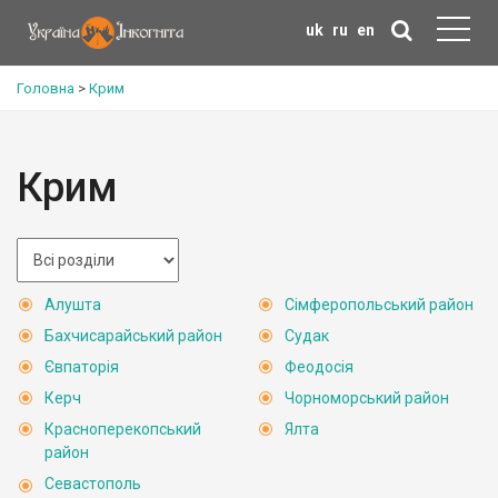
uk
ru
en
Головна
>
Крим
Крим
Алушта
Сімферопольський район
Бахчисарайський район
Судак
Євпаторія
Феодосія
Керч
Чорноморський район
Красноперекопський
Ялта
район
Севастополь