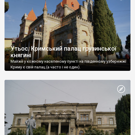
Утьос. Кримський палац грузинської
княгині
Майже у кожному населеному пункті на південному узбережжі
Криму є свій палац (а часто і не один).