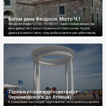
Богом дана Феодосія. Місто Ч.1
Феодосія (Кафа-12 (13) -15 (18) ст) - одне з найцікавіших (на
мою думку) міст всього Кримського півострова .Ну,але
думка в кожного своя, тому щоби розвіяти цей субєктивізм,
запрошую відвідати це
Тарханкутская кругосветка(от
Черноморского до Атлеша)
К сожалению настоящей "кругосветки" не получилось,пройти