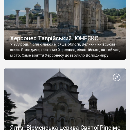
Херсонес Таврійський. ЮНЕСКО
У 988 році, після кількох місяців облоги, Великий київський
князь Володимир захопив Херсонес, візантійське, на той час,
місто. Саме взяття Херсонесу дозволило Володимиру
диктувати свої умови візантійському імператору Василю ІІ, та
одружитися з його дочкою Ганною. Цього ж року, в
Херсонесі Володимир-язичник, став Василем-християнином.
А потім було Хрещення Русі. На честь Херсонесу Таврійського
названо місто […]
Ялта. Вірменська церква Святої Ріпсіме