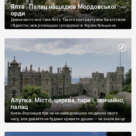
Ялта . Палац нащадків Мордовської
орди
Дивне місто все таки Ялта. Такого контрасту між багатством
і бідністю, між розкішшю і розрухою в Україні більше не
знайдеш.
Алупка. Місто, церква, парк і, звичайно,
палац
Князь Воронцов був чи не найвідомішою людиною свого
часу, але давайте не будемо кривити душею – чи знали ви це
прізвище до відвідин Алупки? Мабуть все таки ні.