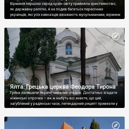
Вірменія першою серед країн світу прийняла християнство,
як державну релігію, й на подив багатьох пересічних
українців, які усіх кавказців вважають мусульманами, вірмени
є відданими вірянами Христа
Ялта. Грецька церква Феодора Тирона
Греки залишили Україні чималий спадок. Достатньо згадати
ніжинські огірочки – ви ж мабуть всі знаєте, що цей,
загублений у радянські часи, легендарний рецепт привезли у
Ніжин греки?