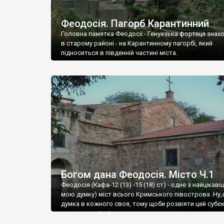
Феодосія. Пагорб Карантинний
Головна памятка Феодосії - Генуезька фортеця знах
в старому районі - на Карантинному пагорбі, який
підноситься в південній частині міста.
Богом дана Феодосія. Місто Ч.1
Феодосія (Кафа-12 (13) -15 (18) ст) - одне з найцікаві
мою думку) міст всього Кримського півострова .Ну,
думка в кожного своя, тому щоби розвіяти цей субєк
запрошую відвідати це