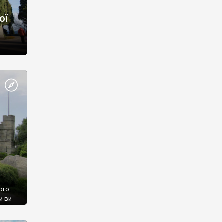
ої
ого
и ви