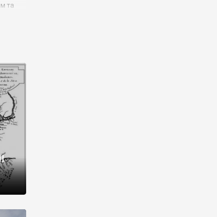
им та
ора і
є
го типу,
ей-
рний
ста:
 райони
від 2
I
і,
рукти,
 котрі