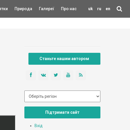
ятки
Природа
Галереї
Про нас
uk
ru
en
Станьте нашим автором
Підтримати сайт
Вхід