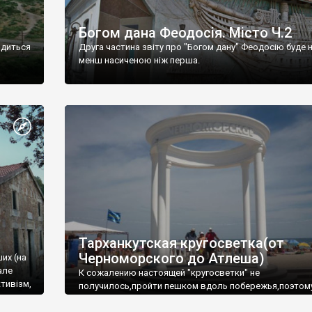
Богом дана Феодосія. Місто Ч.2
одиться
Друга частина звіту про "Богом дану" Феодосію буде 
менш насиченою ніж перша.
Тарханкутская кругосветка(от
Черноморского до Атлеша)
ших (на
але
К сожалению настоящей "кругосветки" не
тивізм,
получилось,пройти пешком вдоль побережья,поэтом
совершали радиальные вылазки из Оленевки.