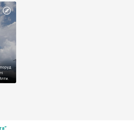
споруд
ті
Ялти.
та”