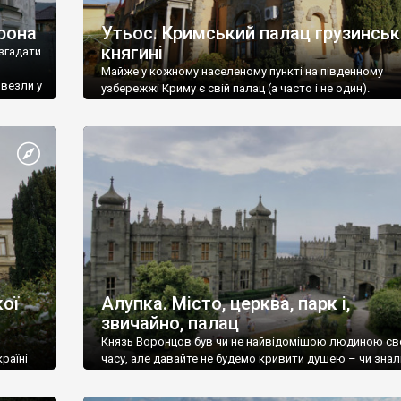
рона
Утьос. Кримський палац грузинськ
княгині
згадати
Майже у кожному населеному пункті на південному
ивезли у
узбережжі Криму є свій палац (а часто і не один).
ої
Алупка. Місто, церква, парк і,
звичайно, палац
Князь Воронцов був чи не найвідомішою людиною св
раїні
часу, але давайте не будемо кривити душею – чи знал
це прізвище до відвідин Алупки? Мабуть все таки ні.