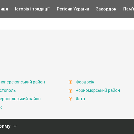
ниця
Історія і традиції
Регіони України
Закордон
Пам'
ноперекопський район
Феодосія
стополь
Чорноморський район
еропольський район
Ялта
к