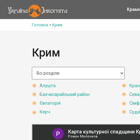
Крам
Головна
>
Крим
Крим
Алушта
Крас
Бахчисарайський район
Сева
Євпаторія
Сімф
Керч
Суда