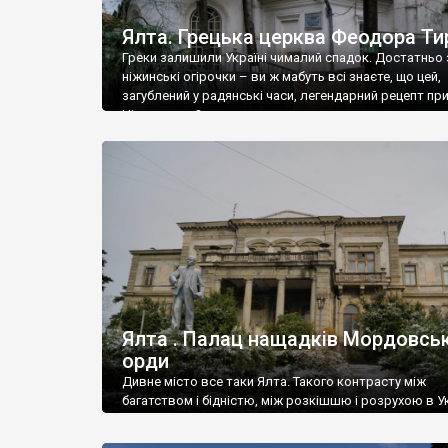
Ялта. Грецька церква Феодора Ти
Греки залишили Україні чималий спадок. Достатньо 
ніжинські огірочки – ви ж мабуть всі знаєте, що цей,
загублений у радянські часи, легендарний рецепт пр
Ніжин греки?
Ялта . Палац нащадків Мордовськ
орди
Дивне місто все таки Ялта. Такого контрасту між
багатством і бідністю, між розкішшю і розрухою в Ук
більше не знайдеш.