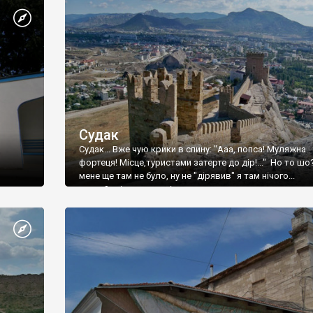
Судак
Судак... Вже чую крики в спину: "Ааа, попса! Муляжна
фортеця! Місце,туристами затерте до дір!..." Но то шо
мене ще там не було, ну не "дірявив" я там нічого...
принаймні до цього літа.