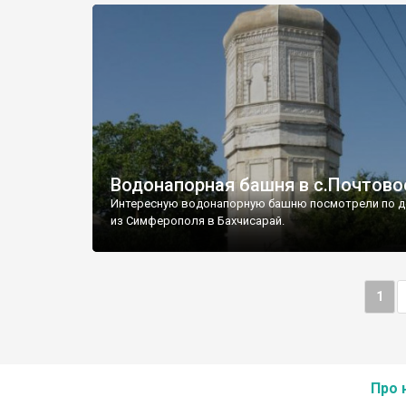
Водонапорная башня в с.Почтово
Интересную водонапорную башню посмотрели по д
из Симферополя в Бахчисарай.
1
Про 