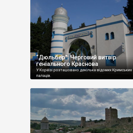
“Дюльбер”. Черговий витвір
геніального Краснова
У Кореїзі розташовано декілька відомих Кримських
палаців.