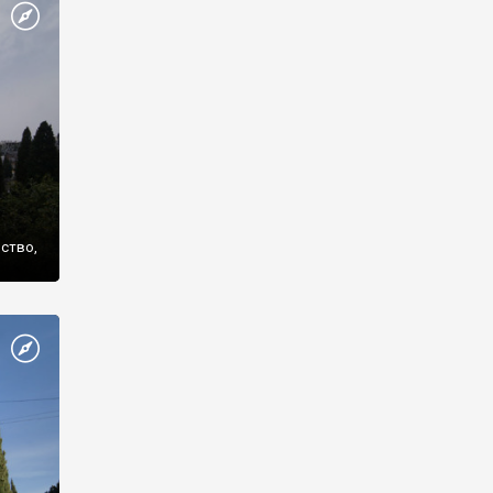
же
нство,