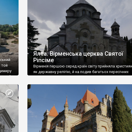
ефактів
називаються «повстяками» (postaki)…” “Вино. Крим
єкту
виробляє відмінне вино і його вдосталь: воно все ду
го».
легке біле і дуже […]
ти та
Ялта. Вірменська церква Святої
Ріпсіме
вський
 той
Вірменія першою серед країн світу прийняла христия
димиру
як державну релігію, й на подив багатьох пересічних
илю ІІ,
українців, які усіх кавказців вважають мусульманами,
 в
вірмени є відданими вірянами Христа