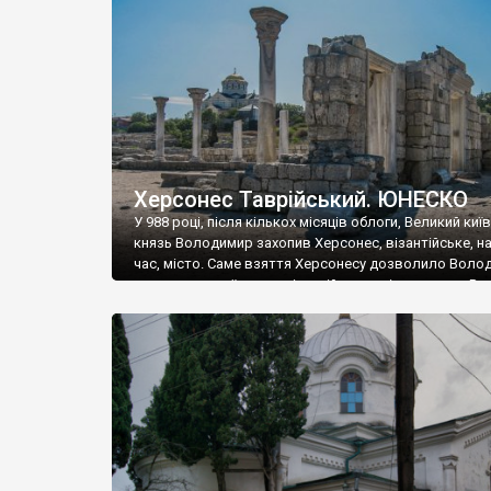
музею «Новгородський музей-заповідник» сотні арт
візантійської доби. Раритети викрадені з фондів об’
культурної спадщини ЮНЕСКО «Херсонеса Таврійсько
Офіційно – на виставку «Золото Візантії», але експер
влада в Україні вважають це лише […]
Херсонес Таврійський. ЮНЕСКО
У 988 році, після кількох місяців облоги, Великий киї
князь Володимир захопив Херсонес, візантійське, на
час, місто. Саме взяття Херсонесу дозволило Воло
диктувати свої умови візантійському імператору Вас
та одружитися з його дочкою Ганною. Цього ж року,
Херсонесі Володимир-язичник, став Василем-
християнином. А потім було Хрещення Русі. На честь
Херсонесу Таврійського названо місто […]