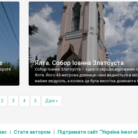
е
Ялта. Собор Іоанна Златоуста
ороге
Собор Іоанна Златоуста – одна із перших мурованих 
Ялти. Його 45-метрова дзвіниця і нині видніється в міс
майже звідусіль, а колись це була висотна домінанта 
2
3
4
5
Далі »
нас
Стати автором
Підтримати сайт “Україна Інкогні