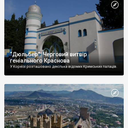
“Дюльбер”. Черговий витвір
геніального Краснова
У Кореїзі розташовано декілька відомих Кримських палаців.