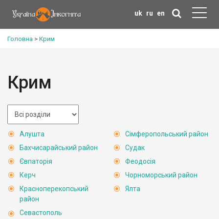
uk
ru
en
Головна
>
Крим
Крим
Алушта
Сімферопольський район
Бахчисарайський район
Судак
Євпаторія
Феодосія
Керч
Чорноморський район
Красноперекопський
Ялта
район
Севастополь