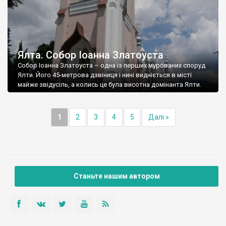
Ялта. Собор Іоанна Златоуста
Собор Іоанна Златоуста – одна із перших мурованих споруд
Ялти. Його 45-метрова дзвіниця і нині видніється в місті
майже звідусіль, а колись це була висотна домінанта Ялти.
1
2
3
4
5
Далі »
Станьте нашим автором