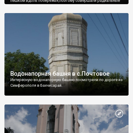
пешком вдоль побережья,поэтому совершали радиальные
вылазки из Оленевки.
Водонапорная башня в с.Почтовое
Интересную водонапорную башню посмотрели по дороге из
Симферополя в Бахчисарай.