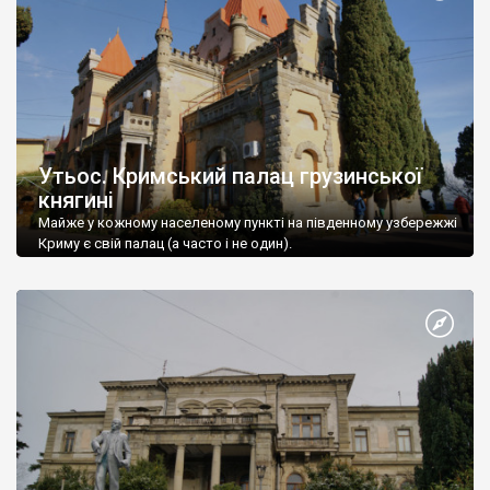
Утьос. Кримський палац грузинської
княгині
Майже у кожному населеному пункті на південному узбережжі
Криму є свій палац (а часто і не один).