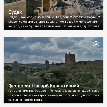
Судак
Судак... Вже чую крики в спину: "Ааа, попса! Муляжна фортеця!
Місце,туристами затерте до дір!..." Но то шо? А мене ще там
не було, ну не "дірявив" я там нічого... принаймні до цього літа.
Феодосія. Пагорб Карантинний
Головна памятка Феодосії - Генуезька фортеця знаходиться в
старому районі - на Карантинному пагорбі, який підноситься в
південній частині міста.