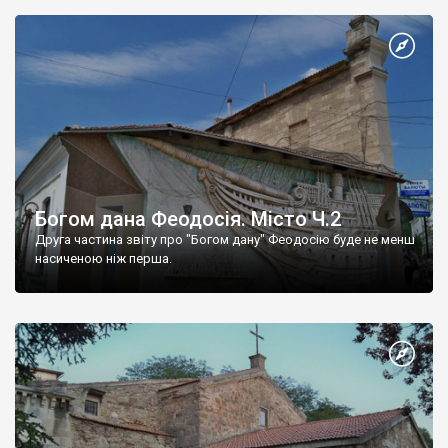
Богом дана Феодосія. Місто Ч.2
Друга частина звіту про "Богом дану" Феодосію буде не менш
насиченою ніж перша.