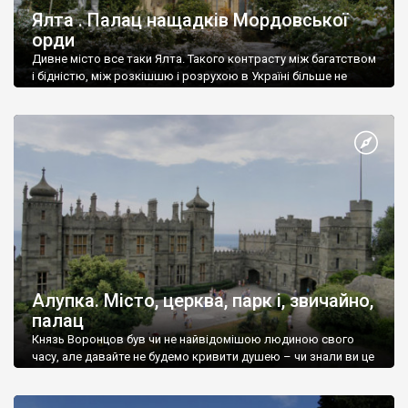
Ялта . Палац нащадків Мордовської
орди
Дивне місто все таки Ялта. Такого контрасту між багатством
і бідністю, між розкішшю і розрухою в Україні більше не
знайдеш.
Алупка. Місто, церква, парк і, звичайно,
палац
Князь Воронцов був чи не найвідомішою людиною свого
часу, але давайте не будемо кривити душею – чи знали ви це
прізвище до відвідин Алупки? Мабуть все таки ні.