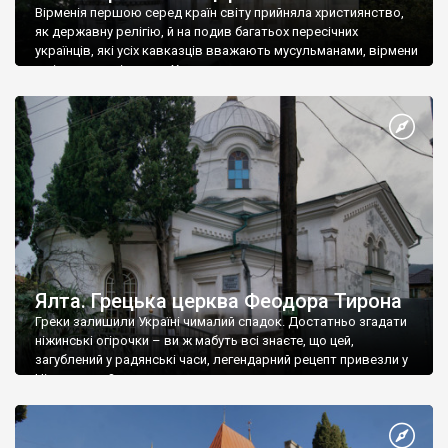
Вірменія першою серед країн світу прийняла християнство,
як державну релігію, й на подив багатьох пересічних
українців, які усіх кавказців вважають мусульманами, вірмени
є відданими вірянами Христа
Ялта. Грецька церква Феодора Тирона
Греки залишили Україні чималий спадок. Достатньо згадати
ніжинські огірочки – ви ж мабуть всі знаєте, що цей,
загублений у радянські часи, легендарний рецепт привезли у
Ніжин греки?