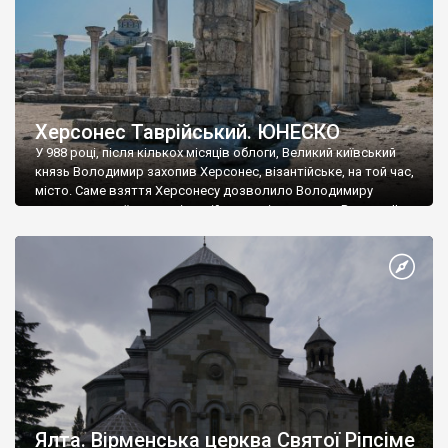
Херсонес Таврійський. ЮНЕСКО
У 988 році, після кількох місяців облоги, Великий київський
князь Володимир захопив Херсонес, візантійське, на той час,
місто. Саме взяття Херсонесу дозволило Володимиру
диктувати свої умови візантійському імператору Василю ІІ, та
одружитися з його дочкою Ганною. Цього ж року, в
Херсонесі Володимир-язичник, став Василем-християнином.
А потім було Хрещення Русі. На честь Херсонесу Таврійського
названо місто […]
Ялта. Вірменська церква Святої Ріпсіме