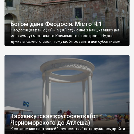
Богом дана Феодосія. Місто Ч.1
Феодосія (Кафа-12 (13) -15 (18) ст) - одне з найцікавіших (на
мою думку) міст всього Кримського півострова .Ну,але
думка в кожного своя, тому щоби розвіяти цей субєктивізм,
запрошую відвідати це
Тарханкутская кругосветка(от
Черноморского до Атлеша)
К сожалению настоящей "кругосветки" не получилось,пройти