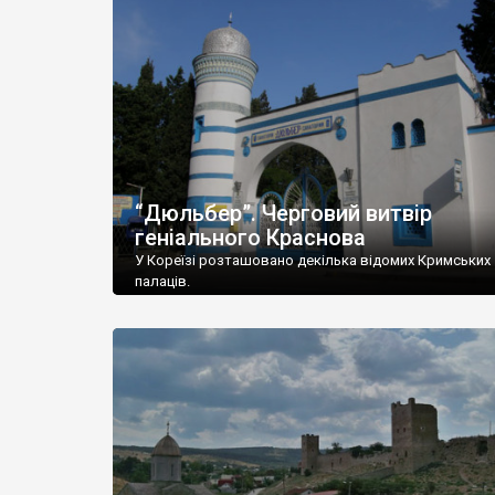
“Дюльбер”. Черговий витвір
геніального Краснова
У Кореїзі розташовано декілька відомих Кримських
палаців.