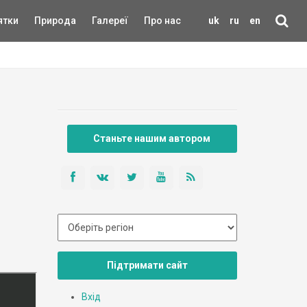
ятки
Природа
Галереї
Про нас
uk
ru
en
Станьте нашим автором
Підтримати сайт
Вхід