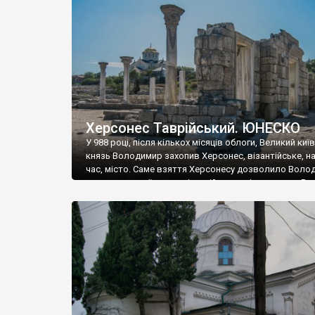
музею «Новгородський музей-заповідник» сотні арт
візантійської доби. Раритети викрадені з фондів об’
культурної спадщини ЮНЕСКО «Херсонеса Таврійсько
Офіційно – на виставку «Золото Візантії», але експер
влада в Україні вважають це лише […]
Херсонес Таврійський. ЮНЕСКО
У 988 році, після кількох місяців облоги, Великий киї
князь Володимир захопив Херсонес, візантійське, на
час, місто. Саме взяття Херсонесу дозволило Воло
диктувати свої умови візантійському імператору Вас
та одружитися з його дочкою Ганною. Цього ж року,
Херсонесі Володимир-язичник, став Василем-
християнином. А потім було Хрещення Русі. На честь
Херсонесу Таврійського названо місто […]