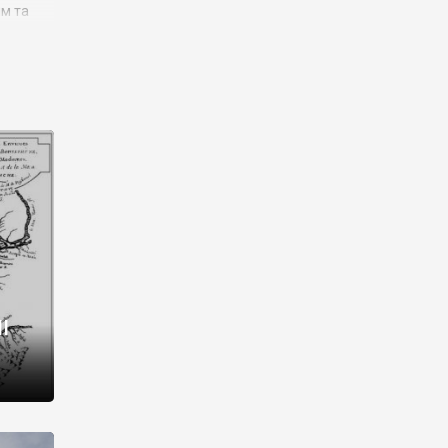
им та
ора і
є
го типу,
ей-
рний
ста:
 райони
від 2
I
і,
рукти,
 котрі