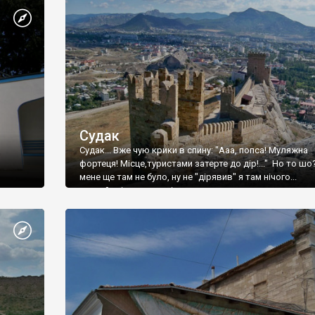
Судак
Судак... Вже чую крики в спину: "Ааа, попса! Муляжна
фортеця! Місце,туристами затерте до дір!..." Но то шо
мене ще там не було, ну не "дірявив" я там нічого...
принаймні до цього літа.