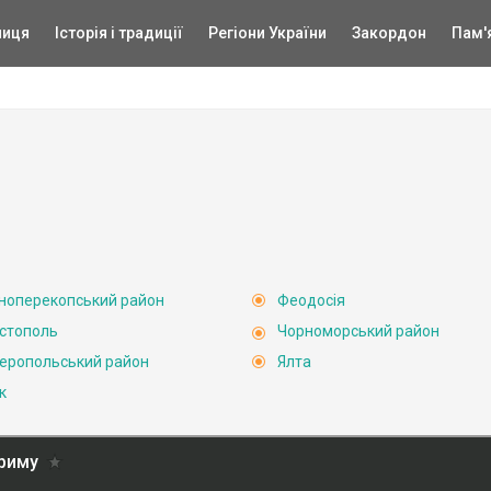
ниця
Історія і традиції
Регіони України
Закордон
Пам'
ноперекопський район
Феодосія
стополь
Чорноморський район
еропольський район
Ялта
к