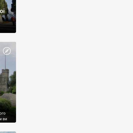
ої
ого
и ви