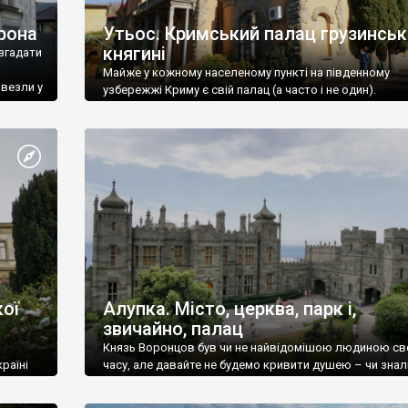
рона
Утьос. Кримський палац грузинськ
княгині
згадати
Майже у кожному населеному пункті на південному
ивезли у
узбережжі Криму є свій палац (а часто і не один).
ої
Алупка. Місто, церква, парк і,
звичайно, палац
Князь Воронцов був чи не найвідомішою людиною св
раїні
часу, але давайте не будемо кривити душею – чи знал
це прізвище до відвідин Алупки? Мабуть все таки ні.