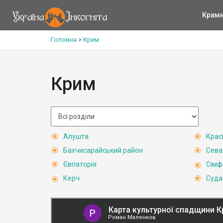
Крам
Головна
>
Крим
Крим
Алушта
Крас
Бахчисарайський район
Сева
Євпаторія
Сімф
Керч
Суда