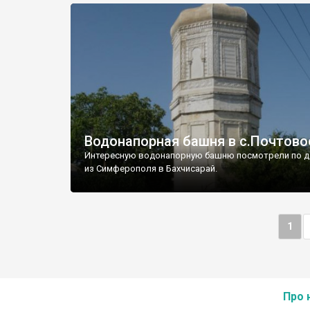
Водонапорная башня в с.Почтово
Интересную водонапорную башню посмотрели по д
из Симферополя в Бахчисарай.
1
Про 