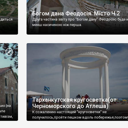
Богом дана Феодосія. Місто Ч.2
одиться
Друга частина звіту про "Богом дану" Феодосію буде 
менш насиченою ніж перша.
Тарханкутская кругосветка(от
Черноморского до Атлеша)
ших (на
але
К сожалению настоящей "кругосветки" не
тивізм,
получилось,пройти пешком вдоль побережья,поэтом
совершали радиальные вылазки из Оленевки.