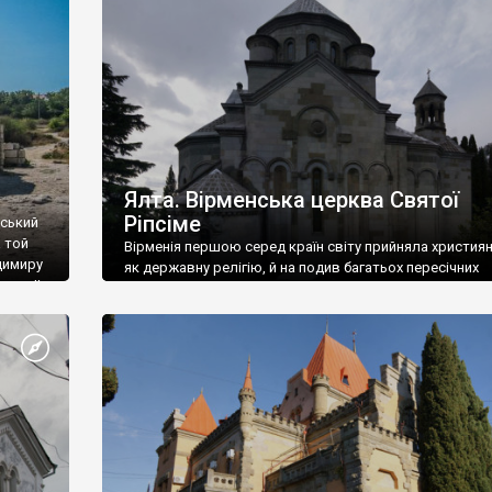
ефактів
називаються «повстяками» (postaki)…” “Вино. Крим
єкту
виробляє відмінне вино і його вдосталь: воно все ду
го».
легке біле і дуже […]
ти та
Ялта. Вірменська церква Святої
Ріпсіме
вський
 той
Вірменія першою серед країн світу прийняла христия
димиру
як державну релігію, й на подив багатьох пересічних
илю ІІ,
українців, які усіх кавказців вважають мусульманами,
 в
вірмени є відданими вірянами Христа