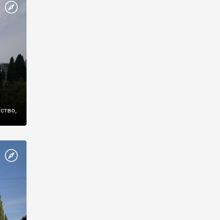
же
нство,