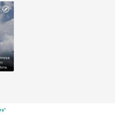
споруд
ті
Ялти.
та”