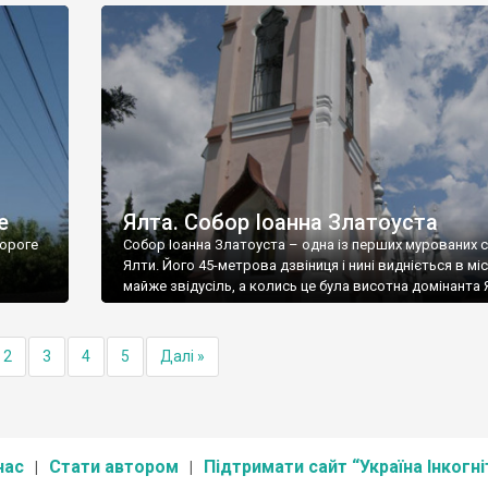
е
Ялта. Собор Іоанна Златоуста
ороге
Собор Іоанна Златоуста – одна із перших мурованих 
Ялти. Його 45-метрова дзвіниця і нині видніється в міс
майже звідусіль, а колись це була висотна домінанта 
2
3
4
5
Далі »
нас
Стати автором
Підтримати сайт “Україна Інкогні