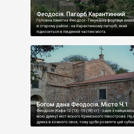
Феодосія. Пагорб Карантинний
Головна памятка Феодосії - Генуезька фортеця знах
в старому районі - на Карантинному пагорбі, який
підноситься в південній частині міста.
Богом дана Феодосія. Місто Ч.1
Феодосія (Кафа-12 (13) -15 (18) ст) - одне з найцікаві
мою думку) міст всього Кримського півострова .Ну,
думка в кожного своя, тому щоби розвіяти цей субєк
запрошую відвідати це