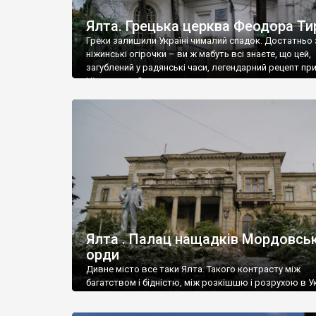
Ялта. Грецька церква Феодора Ти
Греки залишили Україні чималий спадок. Достатньо 
ніжинські огірочки – ви ж мабуть всі знаєте, що цей,
загублений у радянські часи, легендарний рецепт пр
Ніжин греки?
Ялта . Палац нащадків Мордовськ
орди
Дивне місто все таки Ялта. Такого контрасту між
багатством і бідністю, між розкішшю і розрухою в Ук
більше не знайдеш.