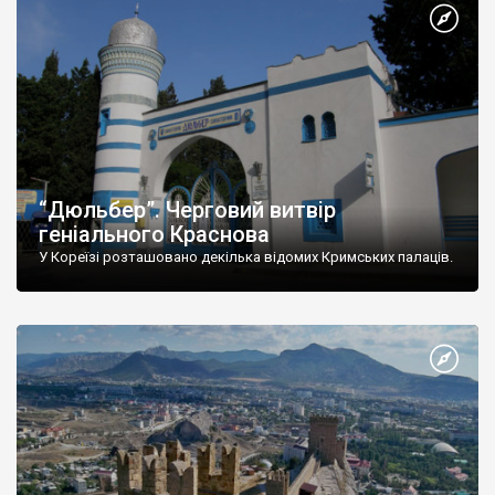
“Дюльбер”. Черговий витвір
геніального Краснова
У Кореїзі розташовано декілька відомих Кримських палаців.