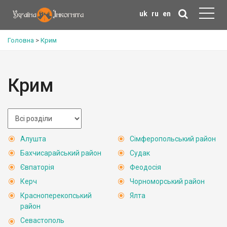
uk
ru
en
Головна
>
Крим
Крим
Алушта
Сімферопольський район
Бахчисарайський район
Судак
Євпаторія
Феодосія
Керч
Чорноморський район
Красноперекопський
Ялта
район
Севастополь