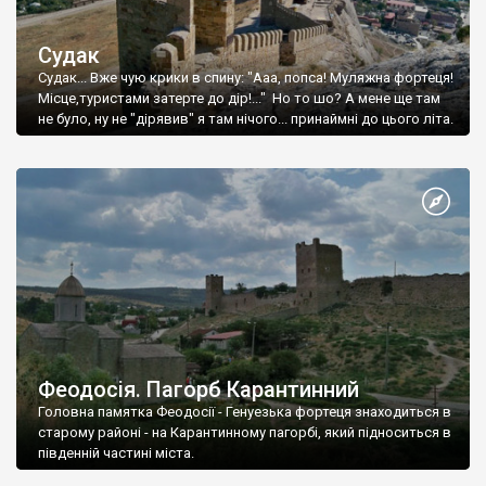
Судак
Судак... Вже чую крики в спину: "Ааа, попса! Муляжна фортеця!
Місце,туристами затерте до дір!..." Но то шо? А мене ще там
не було, ну не "дірявив" я там нічого... принаймні до цього літа.
Феодосія. Пагорб Карантинний
Головна памятка Феодосії - Генуезька фортеця знаходиться в
старому районі - на Карантинному пагорбі, який підноситься в
південній частині міста.