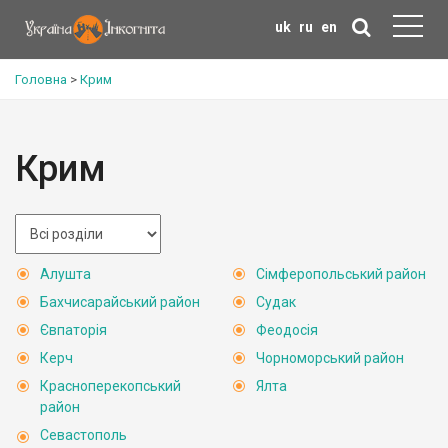
uk
ru
en
Головна
>
Крим
Крим
Алушта
Сімферопольський район
Бахчисарайський район
Судак
Євпаторія
Феодосія
Керч
Чорноморський район
Красноперекопський
Ялта
район
Севастополь