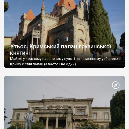
Утьос. Кримський палац грузинської
княгині
Майже у кожному населеному пункті на південному узбережжі
Криму є свій палац (а часто і не один).