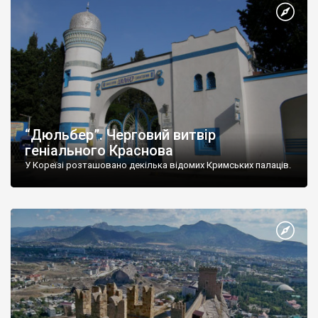
“Дюльбер”. Черговий витвір
геніального Краснова
У Кореїзі розташовано декілька відомих Кримських палаців.