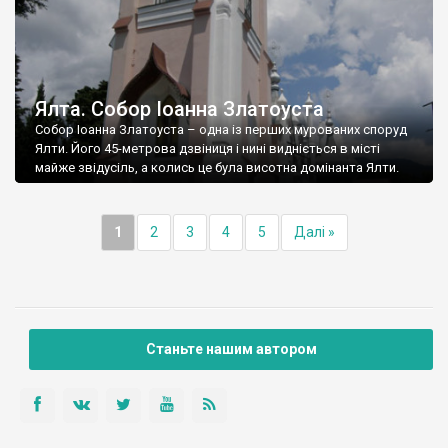
Ялта. Собор Іоанна Златоуста
Собор Іоанна Златоуста – одна із перших мурованих споруд
Ялти. Його 45-метрова дзвіниця і нині видніється в місті
майже звідусіль, а колись це була висотна домінанта Ялти.
1
2
3
4
5
Далі »
Станьте нашим автором