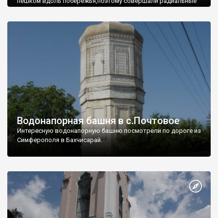
пешком вдоль побережья,поэтому совершали радиальные
вылазки из Оленевки.
Водонапорная башня в с.Почтовое
Интересную водонапорную башню посмотрели по дороге из
Симферополя в Бахчисарай.