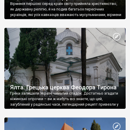
Вірменія першою серед країн світу прийняла християнство,
як державну релігію, й на подив багатьох пересічних
українців, які усіх кавказців вважають мусульманами, вірмени
є відданими вірянами Христа
Ялта. Грецька церква Феодора Тирона
Греки залишили Україні чималий спадок. Достатньо згадати
ніжинські огірочки – ви ж мабуть всі знаєте, що цей,
загублений у радянські часи, легендарний рецепт привезли у
Ніжин греки?