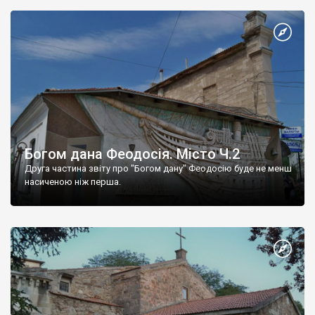
Богом дана Феодосія. Місто Ч.2
Друга частина звіту про "Богом дану" Феодосію буде не менш
насиченою ніж перша.