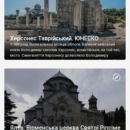
Херсонес Таврійський. ЮНЕСКО
У 988 році, після кількох місяців облоги, Великий київський
князь Володимир захопив Херсонес, візантійське, на той час,
місто. Саме взяття Херсонесу дозволило Володимиру
диктувати свої умови візантійському імператору Василю ІІ, та
одружитися з його дочкою Ганною. Цього ж року, в
Херсонесі Володимир-язичник, став Василем-християнином.
А потім було Хрещення Русі. На честь Херсонесу Таврійського
названо місто […]
Ялта. Вірменська церква Святої Ріпсіме