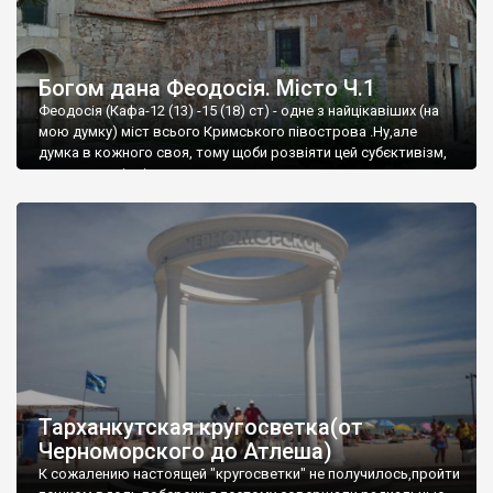
Богом дана Феодосія. Місто Ч.1
Феодосія (Кафа-12 (13) -15 (18) ст) - одне з найцікавіших (на
мою думку) міст всього Кримського півострова .Ну,але
думка в кожного своя, тому щоби розвіяти цей субєктивізм,
запрошую відвідати це
Тарханкутская кругосветка(от
Черноморского до Атлеша)
К сожалению настоящей "кругосветки" не получилось,пройти