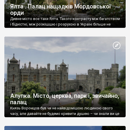
Ялта . Палац нащадків Мордовської
орди
Дивне місто все таки Ялта. Такого контрасту між багатством
і бідністю, між розкішшю і розрухою в Україні більше не
знайдеш.
Алупка. Місто, церква, парк і, звичайно,
палац
Князь Воронцов був чи не найвідомішою людиною свого
часу, але давайте не будемо кривити душею – чи знали ви це
прізвище до відвідин Алупки? Мабуть все таки ні.