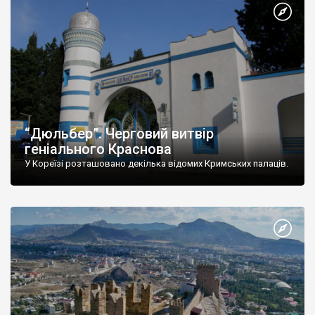
“Дюльбер”. Черговий витвір
геніального Краснова
У Кореїзі розташовано декілька відомих Кримських палаців.