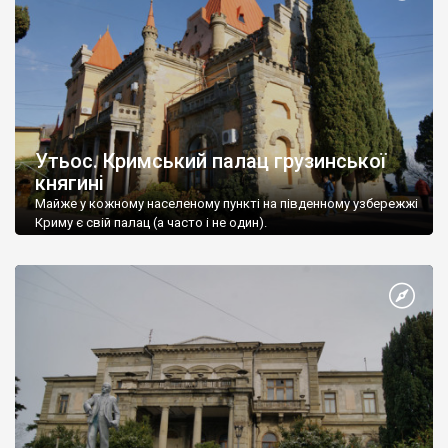
Утьос. Кримський палац грузинської
княгині
Майже у кожному населеному пункті на південному узбережжі
Криму є свій палац (а часто і не один).