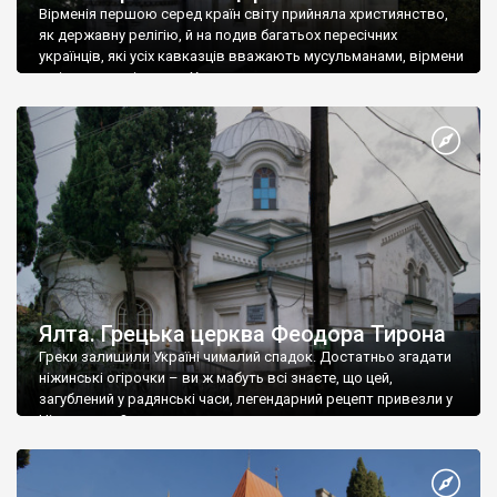
Вірменія першою серед країн світу прийняла християнство,
як державну релігію, й на подив багатьох пересічних
українців, які усіх кавказців вважають мусульманами, вірмени
є відданими вірянами Христа
Ялта. Грецька церква Феодора Тирона
Греки залишили Україні чималий спадок. Достатньо згадати
ніжинські огірочки – ви ж мабуть всі знаєте, що цей,
загублений у радянські часи, легендарний рецепт привезли у
Ніжин греки?