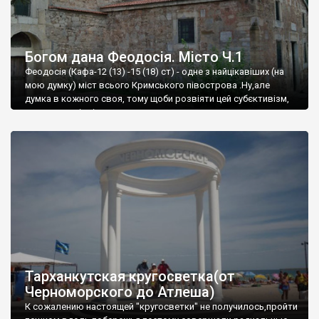
Богом дана Феодосія. Місто Ч.1
Феодосія (Кафа-12 (13) -15 (18) ст) - одне з найцікавіших (на
мою думку) міст всього Кримського півострова .Ну,але
думка в кожного своя, тому щоби розвіяти цей субєктивізм,
запрошую відвідати це
Тарханкутская кругосветка(от
Черноморского до Атлеша)
К сожалению настоящей "кругосветки" не получилось,пройти