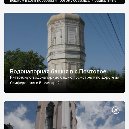
пешком вдоль побережья,поэтому совершали радиальные
вылазки из Оленевки.
Водонапорная башня в с.Почтовое
Интересную водонапорную башню посмотрели по дороге из
Симферополя в Бахчисарай.