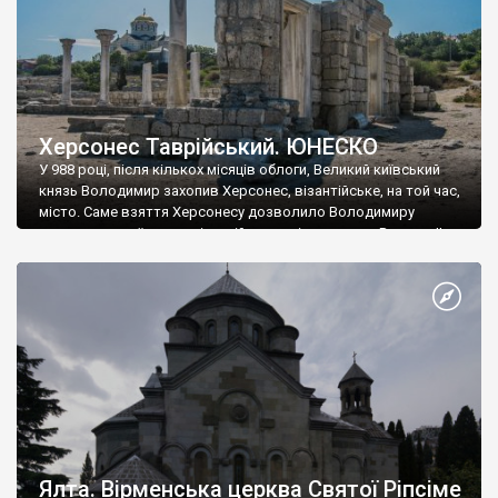
Херсонес Таврійський. ЮНЕСКО
У 988 році, після кількох місяців облоги, Великий київський
князь Володимир захопив Херсонес, візантійське, на той час,
місто. Саме взяття Херсонесу дозволило Володимиру
диктувати свої умови візантійському імператору Василю ІІ, та
одружитися з його дочкою Ганною. Цього ж року, в
Херсонесі Володимир-язичник, став Василем-християнином.
А потім було Хрещення Русі. На честь Херсонесу Таврійського
названо місто […]
Ялта. Вірменська церква Святої Ріпсіме