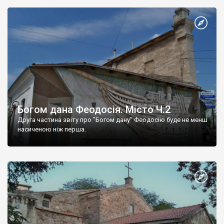
Богом дана Феодосія. Місто Ч.2
Друга частина звіту про "Богом дану" Феодосію буде не менш
насиченою ніж перша.