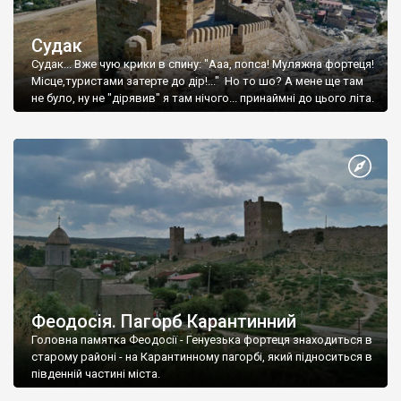
Судак
Судак... Вже чую крики в спину: "Ааа, попса! Муляжна фортеця!
Місце,туристами затерте до дір!..." Но то шо? А мене ще там
не було, ну не "дірявив" я там нічого... принаймні до цього літа.
Феодосія. Пагорб Карантинний
Головна памятка Феодосії - Генуезька фортеця знаходиться в
старому районі - на Карантинному пагорбі, який підноситься в
південній частині міста.