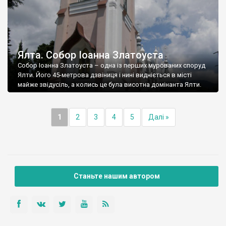
Ялта. Собор Іоанна Златоуста
Собор Іоанна Златоуста – одна із перших мурованих споруд
Ялти. Його 45-метрова дзвіниця і нині видніється в місті
майже звідусіль, а колись це була висотна домінанта Ялти.
1
2
3
4
5
Далі »
Станьте нашим автором