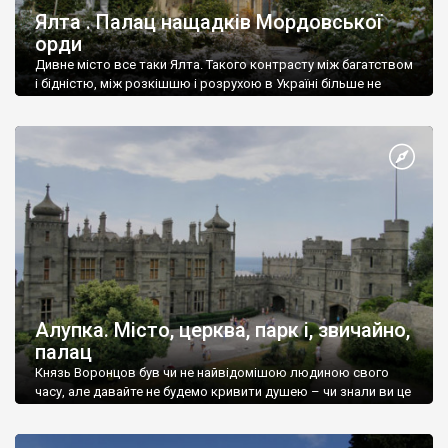
Ялта . Палац нащадків Мордовської
орди
Дивне місто все таки Ялта. Такого контрасту між багатством
і бідністю, між розкішшю і розрухою в Україні більше не
знайдеш.
Алупка. Місто, церква, парк і, звичайно,
палац
Князь Воронцов був чи не найвідомішою людиною свого
часу, але давайте не будемо кривити душею – чи знали ви це
прізвище до відвідин Алупки? Мабуть все таки ні.