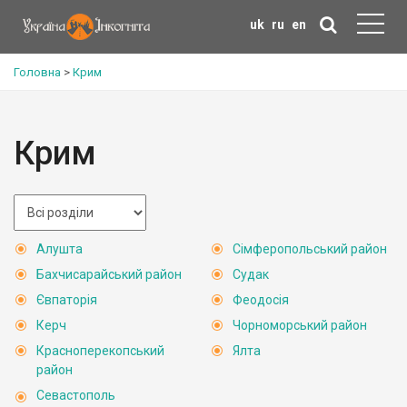
uk
ru
en
Головна
>
Крим
Крим
Алушта
Сімферопольський район
Бахчисарайський район
Судак
Євпаторія
Феодосія
Керч
Чорноморський район
Красноперекопський
Ялта
район
Севастополь