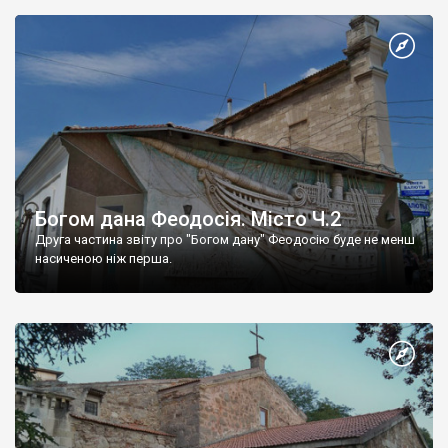
Богом дана Феодосія. Місто Ч.2
Друга частина звіту про "Богом дану" Феодосію буде не менш
насиченою ніж перша.