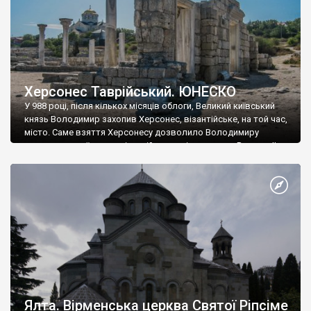
Херсонес Таврійський. ЮНЕСКО
У 988 році, після кількох місяців облоги, Великий київський
князь Володимир захопив Херсонес, візантійське, на той час,
місто. Саме взяття Херсонесу дозволило Володимиру
диктувати свої умови візантійському імператору Василю ІІ, та
одружитися з його дочкою Ганною. Цього ж року, в
Херсонесі Володимир-язичник, став Василем-християнином.
А потім було Хрещення Русі. На честь Херсонесу Таврійського
названо місто […]
Ялта. Вірменська церква Святої Ріпсіме