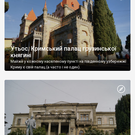
Утьос. Кримський палац грузинської
княгині
Майже у кожному населеному пункті на південному узбережжі
Криму є свій палац (а часто і не один).