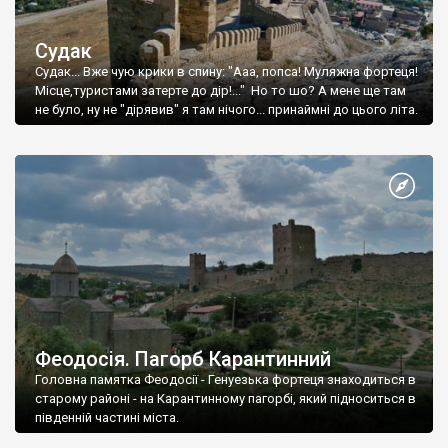
Судак
Судак... Вже чую крики в спину: "Ааа, попса! Муляжна фортеця!
Місце,туристами затерте до дір!..." Но то шо? А мене ще там
не було, ну не "дірявив" я там нічого... принаймні до цього літа.
Феодосія. Пагорб Карантинний
Головна памятка Феодосії - Генуезька фортеця знаходиться в
старому районі - на Карантинному пагорбі, який підноситься в
південній частині міста.