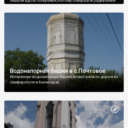
пешком вдоль побережья,поэтому совершали радиальные
вылазки из Оленевки.
Водонапорная башня в с.Почтовое
Интересную водонапорную башню посмотрели по дороге из
Симферополя в Бахчисарай.