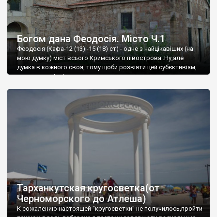
Богом дана Феодосія. Місто Ч.1
Феодосія (Кафа-12 (13) -15 (18) ст) - одне з найцікавіших (на
мою думку) міст всього Кримського півострова .Ну,але
думка в кожного своя, тому щоби розвіяти цей субєктивізм,
запрошую відвідати це
Тарханкутская кругосветка(от
Черноморского до Атлеша)
К сожалению настоящей "кругосветки" не получилось,пройти