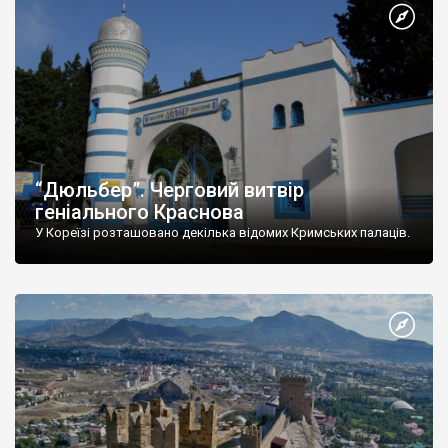
“Дюльбер”. Черговий витвір
геніального Краснова
У Кореїзі розташовано декілька відомих Кримських палаців.