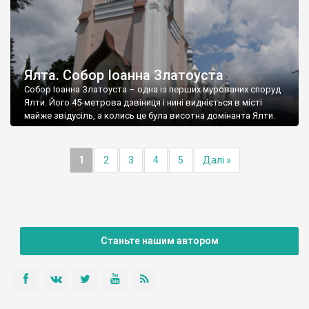
Ялта. Собор Іоанна Златоуста
Собор Іоанна Златоуста – одна із перших мурованих споруд
Ялти. Його 45-метрова дзвіниця і нині видніється в місті
майже звідусіль, а колись це була висотна домінанта Ялти.
1
2
3
4
5
Далі »
Станьте нашим автором