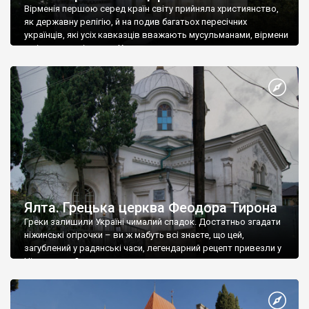
Вірменія першою серед країн світу прийняла християнство,
як державну релігію, й на подив багатьох пересічних
українців, які усіх кавказців вважають мусульманами, вірмени
є відданими вірянами Христа
Ялта. Грецька церква Феодора Тирона
Греки залишили Україні чималий спадок. Достатньо згадати
ніжинські огірочки – ви ж мабуть всі знаєте, що цей,
загублений у радянські часи, легендарний рецепт привезли у
Ніжин греки?