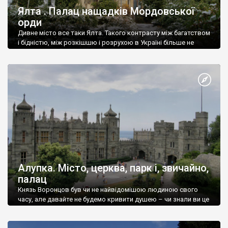
Ялта . Палац нащадків Мордовської
орди
Дивне місто все таки Ялта. Такого контрасту між багатством
і бідністю, між розкішшю і розрухою в Україні більше не
знайдеш.
Алупка. Місто, церква, парк і, звичайно,
палац
Князь Воронцов був чи не найвідомішою людиною свого
часу, але давайте не будемо кривити душею – чи знали ви це
прізвище до відвідин Алупки? Мабуть все таки ні.