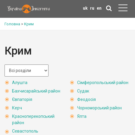
uk
ru
en
Головна
>
Крим
Крим
Алушта
Сімферопольський район
Бахчисарайський район
Судак
Євпаторія
Феодосія
Керч
Чорноморський район
Красноперекопський
Ялта
район
Севастополь