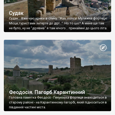
Судак
Судак... Вже чую крики в спину: "Ааа, попса! Муляжна фортеця!
Місце,туристами затерте до дір!..." Но то шо? А мене ще там
не було, ну не "дірявив" я там нічого... принаймні до цього літа.
Феодосія. Пагорб Карантинний
Головна памятка Феодосії - Генуезька фортеця знаходиться в
старому районі - на Карантинному пагорбі, який підноситься в
південній частині міста.