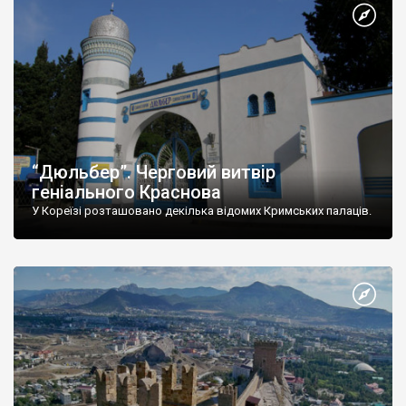
“Дюльбер”. Черговий витвір
геніального Краснова
У Кореїзі розташовано декілька відомих Кримських палаців.