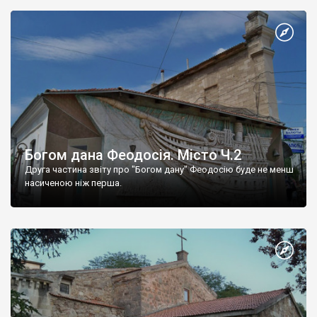
Богом дана Феодосія. Місто Ч.2
Друга частина звіту про "Богом дану" Феодосію буде не менш
насиченою ніж перша.