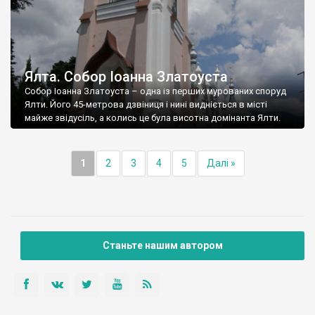
Ялта. Собор Іоанна Златоуста
Собор Іоанна Златоуста – одна із перших мурованих споруд
Ялти. Його 45-метрова дзвіниця і нині видніється в місті
майже звідусіль, а колись це була висотна домінанта Ялти.
1
2
3
4
5
Далі »
Станьте нашим автором