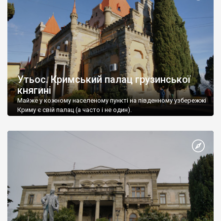
Утьос. Кримський палац грузинської
княгині
Майже у кожному населеному пункті на південному узбережжі
Криму є свій палац (а часто і не один).