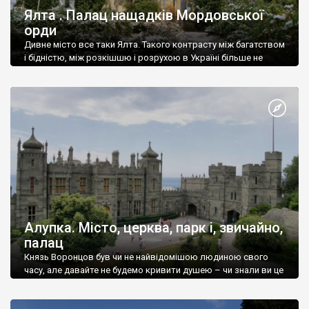
Ялта . Палац нащадків Мордовської
орди
Дивне місто все таки Ялта. Такого контрасту між багатством
і бідністю, між розкішшю і розрухою в Україні більше не
знайдеш.
Алупка. Місто, церква, парк і, звичайно,
палац
Князь Воронцов був чи не найвідомішою людиною свого
часу, але давайте не будемо кривити душею – чи знали ви це
прізвище до відвідин Алупки? Мабуть все таки ні.