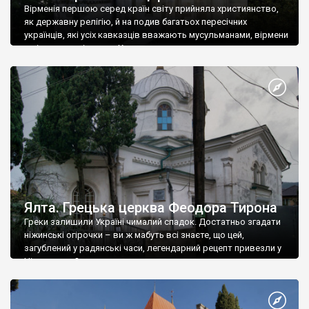
Вірменія першою серед країн світу прийняла християнство,
як державну релігію, й на подив багатьох пересічних
українців, які усіх кавказців вважають мусульманами, вірмени
є відданими вірянами Христа
Ялта. Грецька церква Феодора Тирона
Греки залишили Україні чималий спадок. Достатньо згадати
ніжинські огірочки – ви ж мабуть всі знаєте, що цей,
загублений у радянські часи, легендарний рецепт привезли у
Ніжин греки?