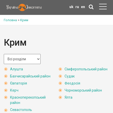
uk
ru
en
Головна
>
Крим
Крим
Алушта
Сімферопольський район
Бахчисарайський район
Судак
Євпаторія
Феодосія
Керч
Чорноморський район
Красноперекопський
Ялта
район
Севастополь