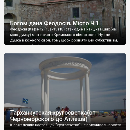
Богом дана Феодосія. Місто Ч.1
Феодосія (Кафа-12 (13) -15 (18) ст) - одне з найцікавіших (на
мою думку) міст всього Кримського півострова .Ну,але
думка в кожного своя, тому щоби розвіяти цей субєктивізм,
запрошую відвідати це
Тарханкутская кругосветка(от
Черноморского до Атлеша)
К сожалению настоящей "кругосветки" не получилось,пройти