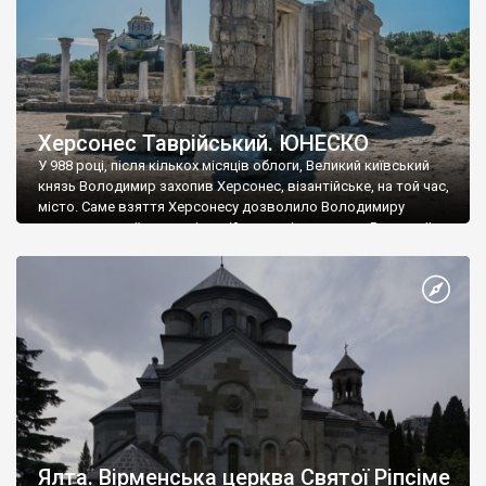
Херсонес Таврійський. ЮНЕСКО
У 988 році, після кількох місяців облоги, Великий київський
князь Володимир захопив Херсонес, візантійське, на той час,
місто. Саме взяття Херсонесу дозволило Володимиру
диктувати свої умови візантійському імператору Василю ІІ, та
одружитися з його дочкою Ганною. Цього ж року, в
Херсонесі Володимир-язичник, став Василем-християнином.
А потім було Хрещення Русі. На честь Херсонесу Таврійського
названо місто […]
Ялта. Вірменська церква Святої Ріпсіме