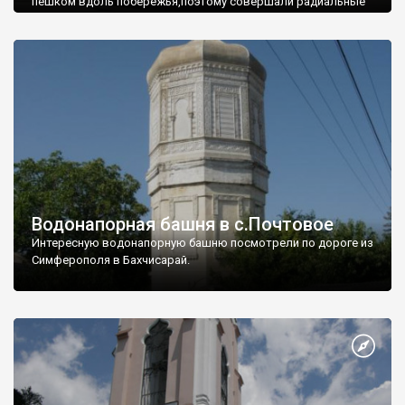
пешком вдоль побережья,поэтому совершали радиальные
вылазки из Оленевки.
Водонапорная башня в с.Почтовое
Интересную водонапорную башню посмотрели по дороге из
Симферополя в Бахчисарай.