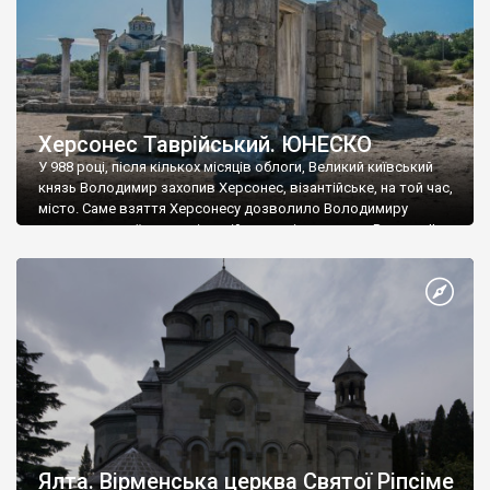
Херсонес Таврійський. ЮНЕСКО
У 988 році, після кількох місяців облоги, Великий київський
князь Володимир захопив Херсонес, візантійське, на той час,
місто. Саме взяття Херсонесу дозволило Володимиру
диктувати свої умови візантійському імператору Василю ІІ, та
одружитися з його дочкою Ганною. Цього ж року, в
Херсонесі Володимир-язичник, став Василем-християнином.
А потім було Хрещення Русі. На честь Херсонесу Таврійського
названо місто […]
Ялта. Вірменська церква Святої Ріпсіме