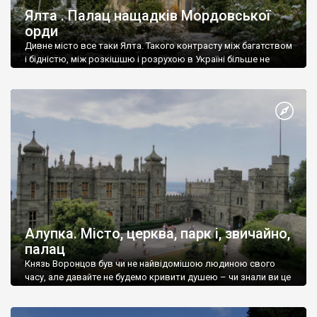
Ялта . Палац нащадків Мордовської
орди
Дивне місто все таки Ялта. Такого контрасту між багатством
і бідністю, між розкішшю і розрухою в Україні більше не
знайдеш.
Алупка. Місто, церква, парк і, звичайно,
палац
Князь Воронцов був чи не найвідомішою людиною свого
часу, але давайте не будемо кривити душею – чи знали ви це
прізвище до відвідин Алупки? Мабуть все таки ні.