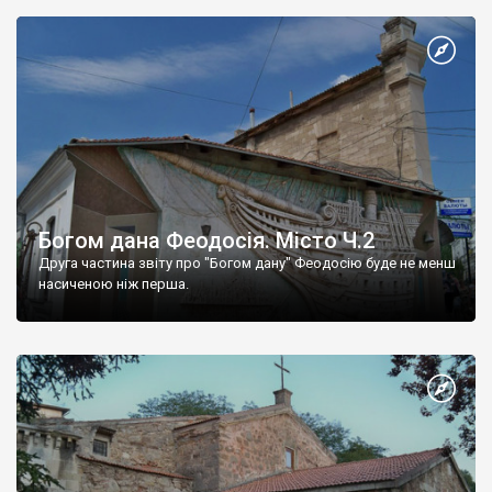
Богом дана Феодосія. Місто Ч.2
Друга частина звіту про "Богом дану" Феодосію буде не менш
насиченою ніж перша.