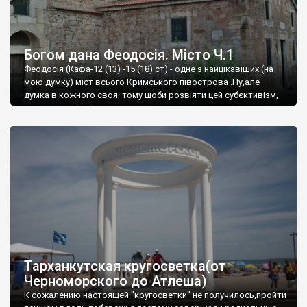
Богом дана Феодосія. Місто Ч.1
Феодосія (Кафа-12 (13) -15 (18) ст) - одне з найцікавіших (на
мою думку) міст всього Кримського півострова .Ну,але
думка в кожного своя, тому щоби розвіяти цей субєктивізм,
запрошую відвідати це
Тарханкутская кругосветка(от
Черноморского до Атлеша)
К сожалению настоящей "кругосветки" не получилось,пройти