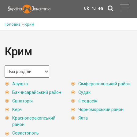
uk
ru
en
Головна
>
Крим
Крим
Алушта
Сімферопольський район
Бахчисарайський район
Судак
Євпаторія
Феодосія
Керч
Чорноморський район
Красноперекопський
Ялта
район
Севастополь