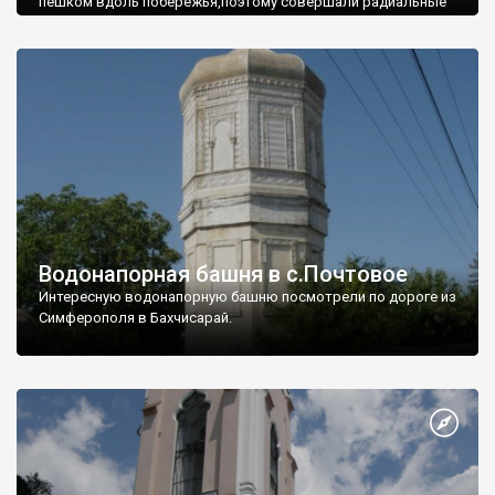
пешком вдоль побережья,поэтому совершали радиальные
вылазки из Оленевки.
Водонапорная башня в с.Почтовое
Интересную водонапорную башню посмотрели по дороге из
Симферополя в Бахчисарай.