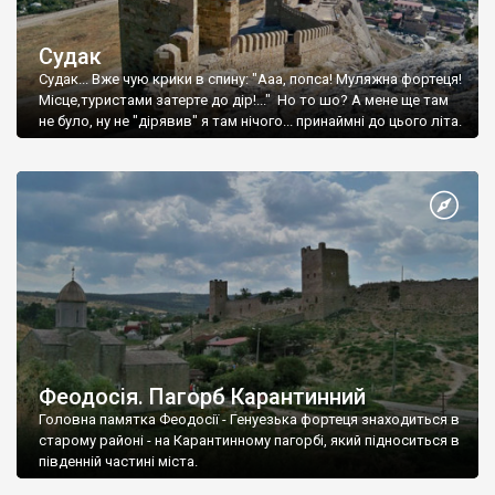
Судак
Судак... Вже чую крики в спину: "Ааа, попса! Муляжна фортеця!
Місце,туристами затерте до дір!..." Но то шо? А мене ще там
не було, ну не "дірявив" я там нічого... принаймні до цього літа.
Феодосія. Пагорб Карантинний
Головна памятка Феодосії - Генуезька фортеця знаходиться в
старому районі - на Карантинному пагорбі, який підноситься в
південній частині міста.