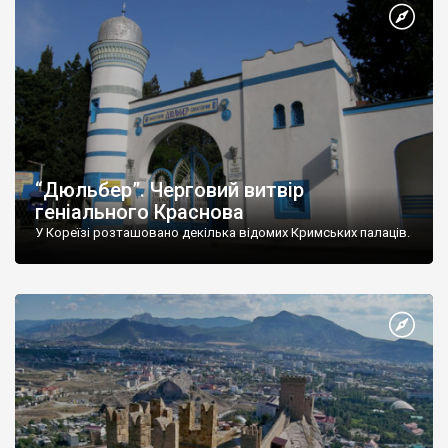
“Дюльбер”. Черговий витвір
геніального Краснова
У Кореїзі розташовано декілька відомих Кримських палаців.