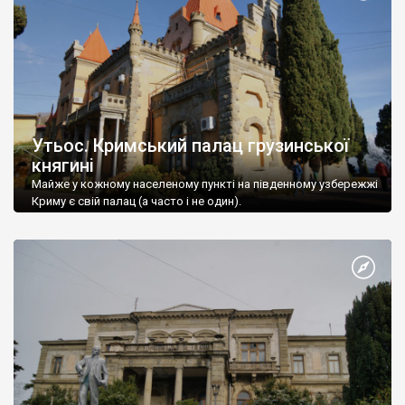
Утьос. Кримський палац грузинської
княгині
Майже у кожному населеному пункті на південному узбережжі
Криму є свій палац (а часто і не один).