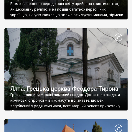
Вірменія першою серед країн світу прийняла християнство,
як державну релігію, й на подив багатьох пересічних
українців, які усіх кавказців вважають мусульманами, вірмени
є відданими вірянами Христа
Ялта. Грецька церква Феодора Тирона
Греки залишили Україні чималий спадок. Достатньо згадати
ніжинські огірочки – ви ж мабуть всі знаєте, що цей,
загублений у радянські часи, легендарний рецепт привезли у
Ніжин греки?