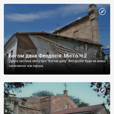
Богом дана Феодосія. Місто Ч.2
Друга частина звіту про "Богом дану" Феодосію буде не менш
насиченою ніж перша.