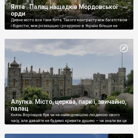
Ялта . Палац нащадків Мордовської
орди
Дивне місто все таки Ялта. Такого контрасту між багатством
і бідністю, між розкішшю і розрухою в Україні більше не
знайдеш.
Алупка. Місто, церква, парк і, звичайно,
палац
Князь Воронцов був чи не найвідомішою людиною свого
часу, але давайте не будемо кривити душею – чи знали ви це
прізвище до відвідин Алупки? Мабуть все таки ні.