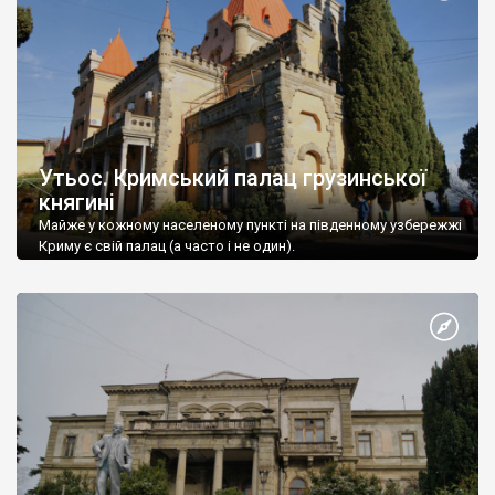
Утьос. Кримський палац грузинської
княгині
Майже у кожному населеному пункті на південному узбережжі
Криму є свій палац (а часто і не один).