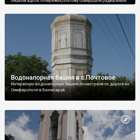
пешком вдоль побережья,поэтому совершали радиальные
вылазки из Оленевки.
Водонапорная башня в с.Почтовое
Интересную водонапорную башню посмотрели по дороге из
Симферополя в Бахчисарай.