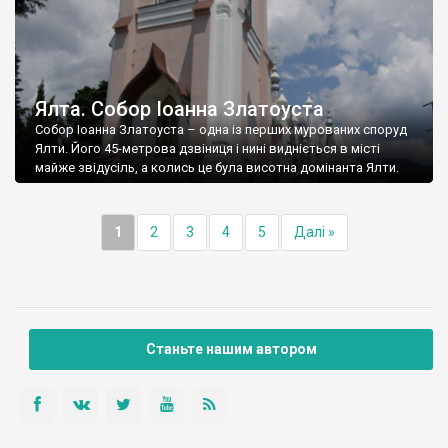
Ялта. Собор Іоанна Златоуста
Собор Іоанна Златоуста – одна із перших мурованих споруд
Ялти. Його 45-метрова дзвіниця і нині видніється в місті
майже звідусіль, а колись це була висотна домінанта Ялти.
1
2
3
4
5
Далі »
Станьте нашим автором