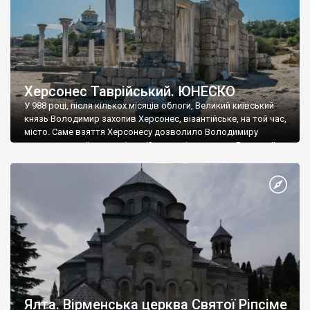
Херсонес Таврійський. ЮНЕСКО
У 988 році, після кількох місяців облоги, Великий київський
князь Володимир захопив Херсонес, візантійське, на той час,
місто. Саме взяття Херсонесу дозволило Володимиру
диктувати свої умови візантійському імператору Василю ІІ, та
одружитися з його дочкою Ганною. Цього ж року, в
Херсонесі Володимир-язичник, став Василем-християнином.
А потім було Хрещення Русі. На честь Херсонесу Таврійського
названо місто […]
Ялта. Вірменська церква Святої Ріпсіме