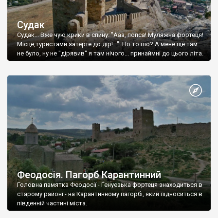
Судак
Судак... Вже чую крики в спину: "Ааа, попса! Муляжна фортеця!
Місце,туристами затерте до дір!..." Но то шо? А мене ще там
не було, ну не "дірявив" я там нічого... принаймні до цього літа.
Феодосія. Пагорб Карантинний
Головна памятка Феодосії - Генуезька фортеця знаходиться в
старому районі - на Карантинному пагорбі, який підноситься в
південній частині міста.