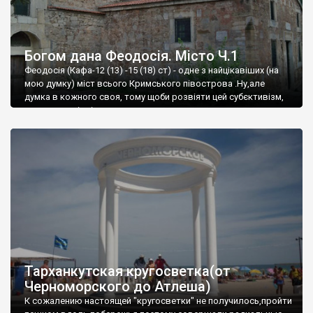
Богом дана Феодосія. Місто Ч.1
Феодосія (Кафа-12 (13) -15 (18) ст) - одне з найцікавіших (на
мою думку) міст всього Кримського півострова .Ну,але
думка в кожного своя, тому щоби розвіяти цей субєктивізм,
запрошую відвідати це
Тарханкутская кругосветка(от
Черноморского до Атлеша)
К сожалению настоящей "кругосветки" не получилось,пройти