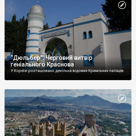
“Дюльбер”. Черговий витвір
геніального Краснова
У Кореїзі розташовано декілька відомих Кримських палаців.