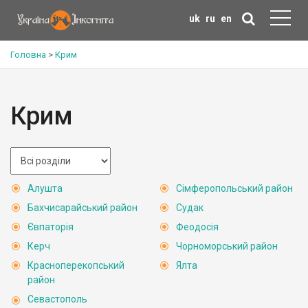
uk
ru
en
Головна
>
Крим
Крим
Алушта
Сімферопольський район
Бахчисарайський район
Судак
Євпаторія
Феодосія
Керч
Чорноморський район
Красноперекопський
Ялта
район
Севастополь