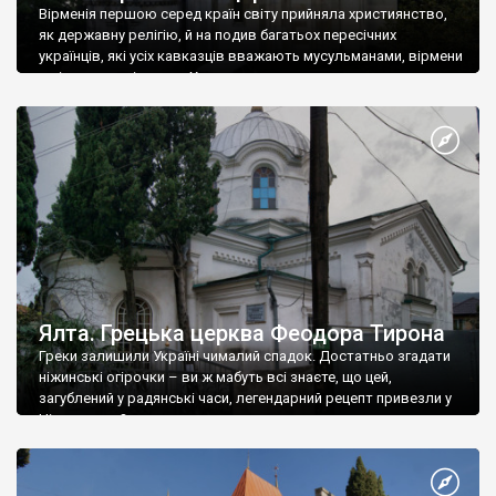
Вірменія першою серед країн світу прийняла християнство,
як державну релігію, й на подив багатьох пересічних
українців, які усіх кавказців вважають мусульманами, вірмени
є відданими вірянами Христа
Ялта. Грецька церква Феодора Тирона
Греки залишили Україні чималий спадок. Достатньо згадати
ніжинські огірочки – ви ж мабуть всі знаєте, що цей,
загублений у радянські часи, легендарний рецепт привезли у
Ніжин греки?