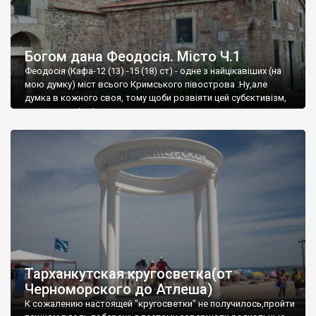
Богом дана Феодосія. Місто Ч.1
Феодосія (Кафа-12 (13) -15 (18) ст) - одне з найцікавіших (на
мою думку) міст всього Кримського півострова .Ну,але
думка в кожного своя, тому щоби розвіяти цей субєктивізм,
запрошую відвідати це
Тарханкутская кругосветка(от
Черноморского до Атлеша)
К сожалению настоящей "кругосветки" не получилось,пройти