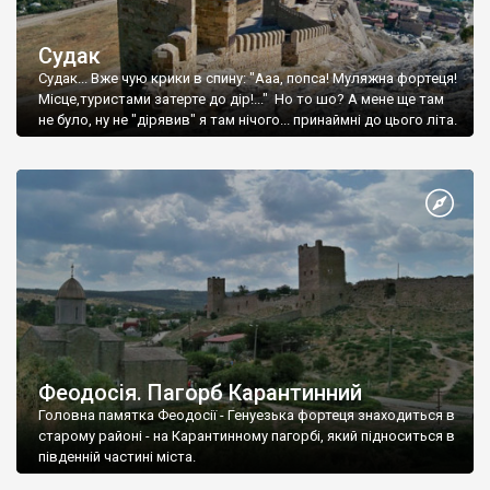
Судак
Судак... Вже чую крики в спину: "Ааа, попса! Муляжна фортеця!
Місце,туристами затерте до дір!..." Но то шо? А мене ще там
не було, ну не "дірявив" я там нічого... принаймні до цього літа.
Феодосія. Пагорб Карантинний
Головна памятка Феодосії - Генуезька фортеця знаходиться в
старому районі - на Карантинному пагорбі, який підноситься в
південній частині міста.