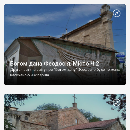
Богом дана Феодосія. Місто Ч.2
Друга частина звіту про "Богом дану" Феодосію буде не менш
насиченою ніж перша.