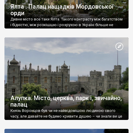
Ялта . Палац нащадків Мордовської
орди
Дивне місто все таки Ялта. Такого контрасту між багатством
і бідністю, між розкішшю і розрухою в Україні більше не
знайдеш.
Алупка. Місто, церква, парк і, звичайно,
палац
Князь Воронцов був чи не найвідомішою людиною свого
часу, але давайте не будемо кривити душею – чи знали ви це
прізвище до відвідин Алупки? Мабуть все таки ні.