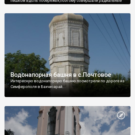
пешком вдоль побережья,поэтому совершали радиальные
вылазки из Оленевки.
Водонапорная башня в с.Почтовое
Интересную водонапорную башню посмотрели по дороге из
Симферополя в Бахчисарай.