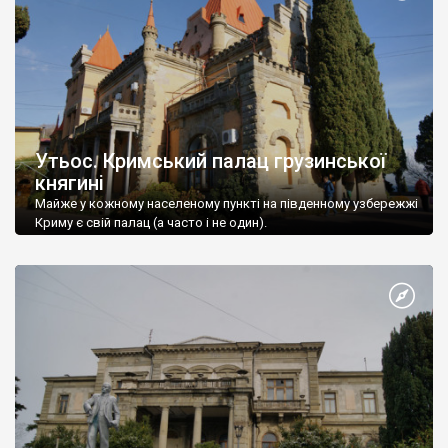
Утьос. Кримський палац грузинської
княгині
Майже у кожному населеному пункті на південному узбережжі
Криму є свій палац (а часто і не один).