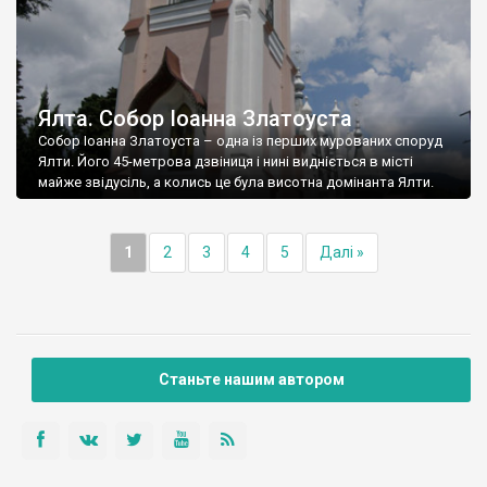
Ялта. Собор Іоанна Златоуста
Собор Іоанна Златоуста – одна із перших мурованих споруд
Ялти. Його 45-метрова дзвіниця і нині видніється в місті
майже звідусіль, а колись це була висотна домінанта Ялти.
1
2
3
4
5
Далі »
Станьте нашим автором