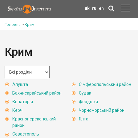
uk
ru
en
Головна
>
Крим
Крим
Алушта
Сімферопольський район
Бахчисарайський район
Судак
Євпаторія
Феодосія
Керч
Чорноморський район
Красноперекопський
Ялта
район
Севастополь