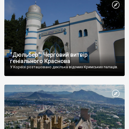
“Дюльбер”. Черговий витвір
геніального Краснова
У Кореїзі розташовано декілька відомих Кримських палаців.