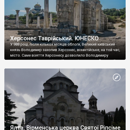
Херсонес Таврійський. ЮНЕСКО
У 988 році, після кількох місяців облоги, Великий київський
князь Володимир захопив Херсонес, візантійське, на той час,
місто. Саме взяття Херсонесу дозволило Володимиру
диктувати свої умови візантійському імператору Василю ІІ, та
одружитися з його дочкою Ганною. Цього ж року, в
Херсонесі Володимир-язичник, став Василем-християнином.
А потім було Хрещення Русі. На честь Херсонесу Таврійського
названо місто […]
Ялта. Вірменська церква Святої Ріпсіме