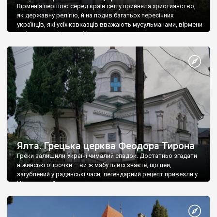
Вірменія першою серед країн світу прийняла християнство,
як державну релігію, й на подив багатьох пересічних
українців, які усіх кавказців вважають мусульманами, вірмени
є відданими вірянами Христа
Ялта. Грецька церква Феодора Тирона
Греки залишили Україні чималий спадок. Достатньо згадати
ніжинські огірочки – ви ж мабуть всі знаєте, що цей,
загублений у радянські часи, легендарний рецепт привезли у
Ніжин греки?