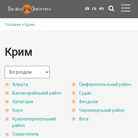
uk
ru
en
Головна
>
Крим
Крим
Алушта
Сімферопольський район
Бахчисарайський район
Судак
Євпаторія
Феодосія
Керч
Чорноморський район
Красноперекопський
Ялта
район
Севастополь