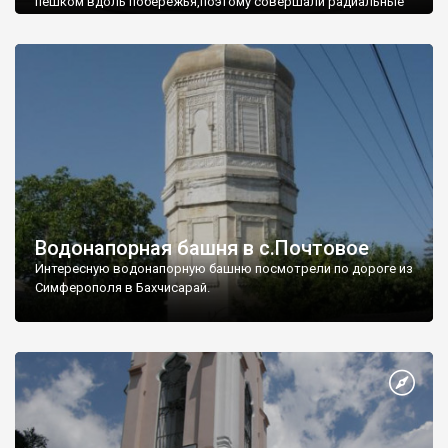
пешком вдоль побережья,поэтому совершали радиальные
вылазки из Оленевки.
Водонапорная башня в с.Почтовое
Интересную водонапорную башню посмотрели по дороге из
Симферополя в Бахчисарай.