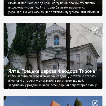
Вірменія першою серед країн світу прийняла християнство,
як державну релігію, й на подив багатьох пересічних
українців, які усіх кавказців вважають мусульманами, вірмени
є відданими вірянами Христа
Ялта. Грецька церква Феодора Тирона
Греки залишили Україні чималий спадок. Достатньо згадати
ніжинські огірочки – ви ж мабуть всі знаєте, що цей,
загублений у радянські часи, легендарний рецепт привезли у
Ніжин греки?