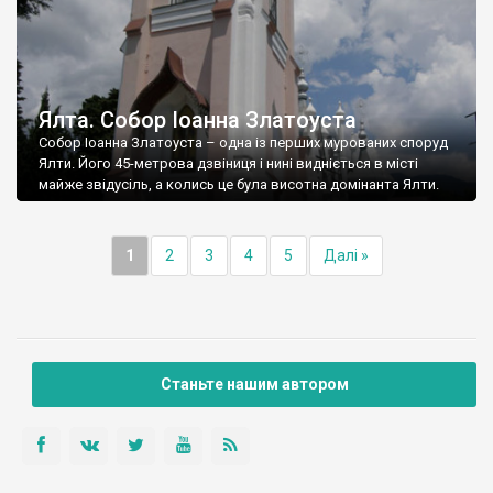
Ялта. Собор Іоанна Златоуста
Собор Іоанна Златоуста – одна із перших мурованих споруд
Ялти. Його 45-метрова дзвіниця і нині видніється в місті
майже звідусіль, а колись це була висотна домінанта Ялти.
1
2
3
4
5
Далі »
Станьте нашим автором