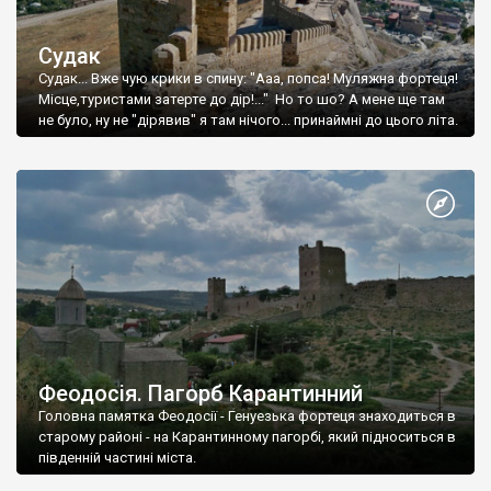
Судак
Судак... Вже чую крики в спину: "Ааа, попса! Муляжна фортеця!
Місце,туристами затерте до дір!..." Но то шо? А мене ще там
не було, ну не "дірявив" я там нічого... принаймні до цього літа.
Феодосія. Пагорб Карантинний
Головна памятка Феодосії - Генуезька фортеця знаходиться в
старому районі - на Карантинному пагорбі, який підноситься в
південній частині міста.