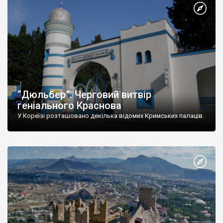
“Дюльбер”. Черговий витвір
геніального Краснова
У Кореїзі розташовано декілька відомих Кримських палаців.