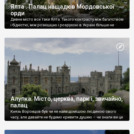
Ялта . Палац нащадків Мордовської
орди
Дивне місто все таки Ялта. Такого контрасту між багатством
і бідністю, між розкішшю і розрухою в Україні більше не
знайдеш.
Алупка. Місто, церква, парк і, звичайно,
палац
Князь Воронцов був чи не найвідомішою людиною свого
часу, але давайте не будемо кривити душею – чи знали ви це
прізвище до відвідин Алупки? Мабуть все таки ні.