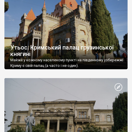
Утьос. Кримський палац грузинської
княгині
Майже у кожному населеному пункті на південному узбережжі
Криму є свій палац (а часто і не один).