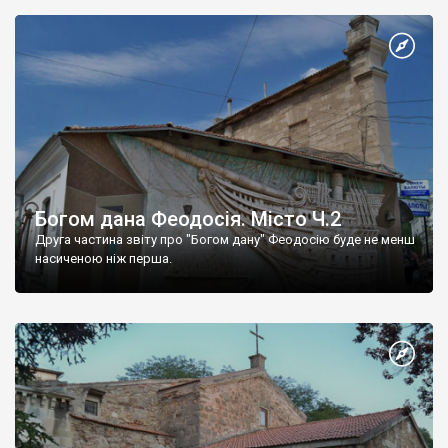
Богом дана Феодосія. Місто Ч.2
Друга частина звіту про "Богом дану" Феодосію буде не менш
насиченою ніж перша.