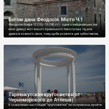
Богом дана Феодосія. Місто Ч.1
Феодосія (Кафа-12 (13) -15 (18) ст) - одне з найцікавіших (на
мою думку) міст всього Кримського півострова .Ну,але
думка в кожного своя, тому щоби розвіяти цей субєктивізм,
запрошую відвідати це
Тарханкутская кругосветка(от
Черноморского до Атлеша)
К сожалению настоящей "кругосветки" не получилось,пройти