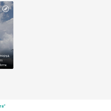
споруд
ті
Ялти.
та”