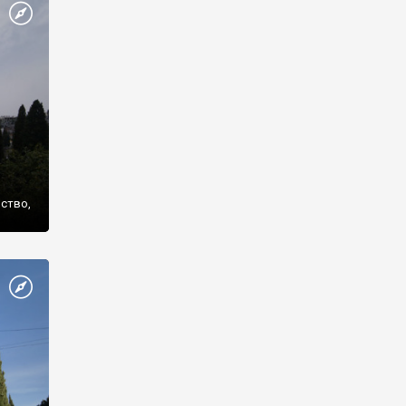
же
нство,