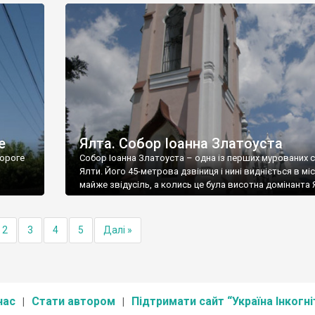
е
Ялта. Собор Іоанна Златоуста
ороге
Собор Іоанна Златоуста – одна із перших мурованих 
Ялти. Його 45-метрова дзвіниця і нині видніється в міс
майже звідусіль, а колись це була висотна домінанта 
2
3
4
5
Далі »
нас
Стати автором
Підтримати сайт “Україна Інкогні