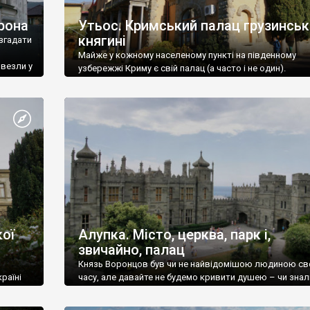
рона
Утьос. Кримський палац грузинськ
княгині
згадати
Майже у кожному населеному пункті на південному
ивезли у
узбережжі Криму є свій палац (а часто і не один).
ої
Алупка. Місто, церква, парк і,
звичайно, палац
Князь Воронцов був чи не найвідомішою людиною св
раїні
часу, але давайте не будемо кривити душею – чи знал
це прізвище до відвідин Алупки? Мабуть все таки ні.