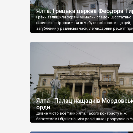
Ялта. Грецька церква Феодора Ти
Греки залишили Україні чималий спадок. Достатньо 
ніжинські огірочки – ви ж мабуть всі знаєте, що цей,
загублений у радянські часи, легендарний рецепт пр
Ніжин греки?
Ялта . Палац нащадків Мордовськ
орди
Дивне місто все таки Ялта. Такого контрасту між
багатством і бідністю, між розкішшю і розрухою в Ук
більше не знайдеш.