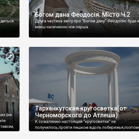
Богом дана Феодосія. Місто Ч.2
одиться
Друга частина звіту про "Богом дану" Феодосію буде 
менш насиченою ніж перша.
Тарханкутская кругосветка(от
Черноморского до Атлеша)
ших (на
але
К сожалению настоящей "кругосветки" не
тивізм,
получилось,пройти пешком вдоль побережья,поэтом
совершали радиальные вылазки из Оленевки.