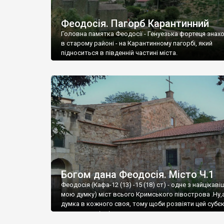
Феодосія. Пагорб Карантинний
Головна памятка Феодосії - Генуезька фортеця знах
в старому районі - на Карантинному пагорбі, який
підноситься в південній частині міста.
Богом дана Феодосія. Місто Ч.1
Феодосія (Кафа-12 (13) -15 (18) ст) - одне з найцікаві
мою думку) міст всього Кримського півострова .Ну,
думка в кожного своя, тому щоби розвіяти цей субєк
запрошую відвідати це