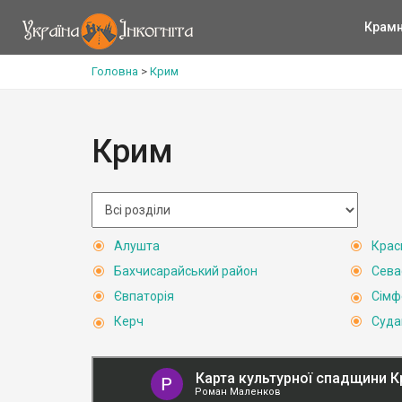
Крам
Головна
>
Крим
Крим
Алушта
Крас
Бахчисарайський район
Сева
Євпаторія
Сімф
Керч
Суда