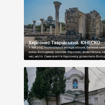
музею «Новгородський музей-заповідник» сотні арт
візантійської доби. Раритети викрадені з фондів об’
культурної спадщини ЮНЕСКО «Херсонеса Таврійсько
Офіційно – на виставку «Золото Візантії», але експер
влада в Україні вважають це лише […]
Херсонес Таврійський. ЮНЕСКО
У 988 році, після кількох місяців облоги, Великий киї
князь Володимир захопив Херсонес, візантійське, на
час, місто. Саме взяття Херсонесу дозволило Воло
диктувати свої умови візантійському імператору Вас
та одружитися з його дочкою Ганною. Цього ж року,
Херсонесі Володимир-язичник, став Василем-
християнином. А потім було Хрещення Русі. На честь
Херсонесу Таврійського названо місто […]