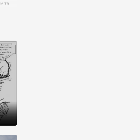
им та
ора і
є
го типу,
ей-
рний
ста:
 райони
від 2
I
і,
рукти,
 котрі