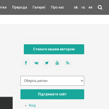
ятки
Природа
Галереї
Про нас
uk
ru
en
Станьте нашим автором
Підтримати сайт
Вхід