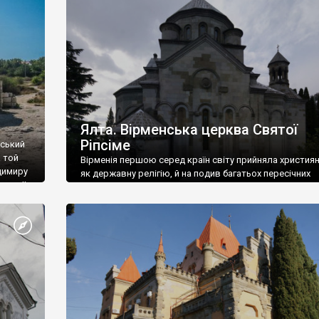
ефактів
називаються «повстяками» (postaki)…” “Вино. Крим
єкту
виробляє відмінне вино і його вдосталь: воно все ду
го».
легке біле і дуже […]
ти та
Ялта. Вірменська церква Святої
Ріпсіме
вський
 той
Вірменія першою серед країн світу прийняла христия
димиру
як державну релігію, й на подив багатьох пересічних
илю ІІ,
українців, які усіх кавказців вважають мусульманами,
 в
вірмени є відданими вірянами Христа