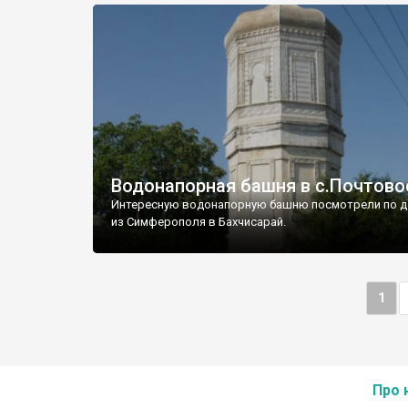
Водонапорная башня в с.Почтово
Интересную водонапорную башню посмотрели по д
из Симферополя в Бахчисарай.
1
Про 