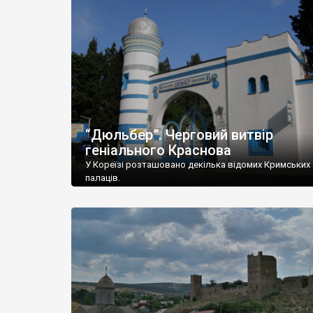
“Дюльбер”. Черговий витвір
геніального Краснова
У Кореїзі розташовано декілька відомих Кримських
палаців.