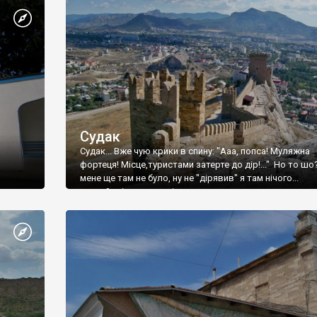
Судак
Судак... Вже чую крики в спину: "Ааа, попса! Муляжна
фортеця! Місце,туристами затерте до дір!..." Но то шо
мене ще там не було, ну не "дірявив" я там нічого...
принаймні до цього літа.