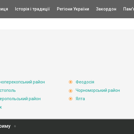
ниця
Історія і традиції
Регіони України
Закордон
Пам'
ноперекопський район
Феодосія
стополь
Чорноморський район
еропольський район
Ялта
к