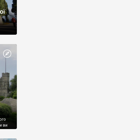
ої
ого
и ви