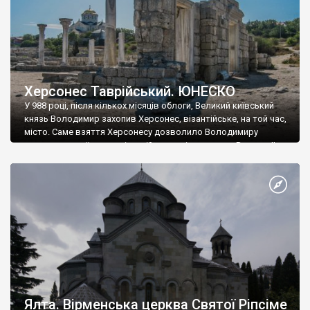
Херсонес Таврійський. ЮНЕСКО
У 988 році, після кількох місяців облоги, Великий київський
князь Володимир захопив Херсонес, візантійське, на той час,
місто. Саме взяття Херсонесу дозволило Володимиру
диктувати свої умови візантійському імператору Василю ІІ, та
одружитися з його дочкою Ганною. Цього ж року, в
Херсонесі Володимир-язичник, став Василем-християнином.
А потім було Хрещення Русі. На честь Херсонесу Таврійського
названо місто […]
Ялта. Вірменська церква Святої Ріпсіме