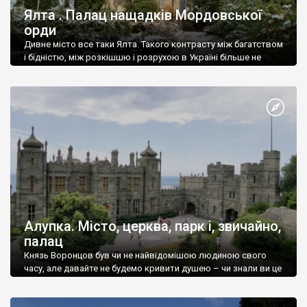
Ялта . Палац нащадків Мордовської
орди
Дивне місто все таки Ялта. Такого контрасту між багатством
і бідністю, між розкішшю і розрухою в Україні більше не
знайдеш.
Алупка. Місто, церква, парк і, звичайно,
палац
Князь Воронцов був чи не найвідомішою людиною свого
часу, але давайте не будемо кривити душею – чи знали ви це
прізвище до відвідин Алупки? Мабуть все таки ні.