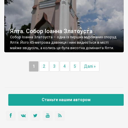
Ялта. Собор Іоанна Златоуста
Собор Іоанна Златоуста – одна із перших мурованих споруд
Ялти. Його 45-метрова дзвіниця і нині видніється в місті
майже звідусіль, а колись це була висотна домінанта Ялти.
1
2
3
4
5
Далі »
Станьте нашим автором