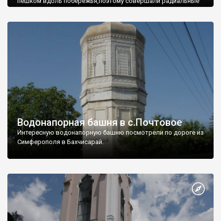
пешком вдоль побережья,поэтому совершали радиальные
вылазки из Оленевки.
Водонапорная башня в с.Почтовое
Интересную водонапорную башню посмотрели по дороге из
Симферополя в Бахчисарай.