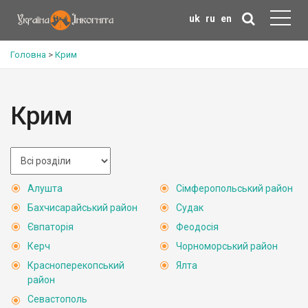
uk
ru
en
Головна
>
Крим
Крим
Алушта
Сімферопольський район
Бахчисарайський район
Судак
Євпаторія
Феодосія
Керч
Чорноморський район
Красноперекопський
Ялта
район
Севастополь