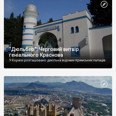
“Дюльбер”. Черговий витвір
геніального Краснова
У Кореїзі розташовано декілька відомих Кримських палаців.