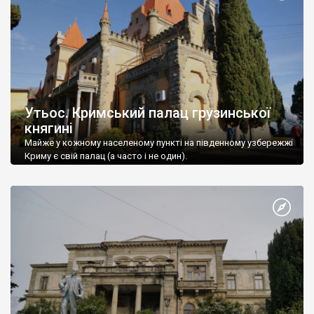
Утьос. Кримський палац грузинської
княгині
Майже у кожному населеному пункті на південному узбережжі
Криму є свій палац (а часто і не один).