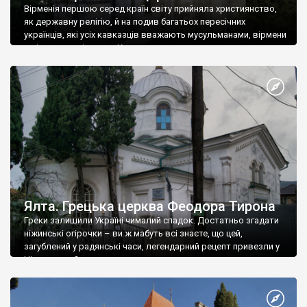
Вірменія першою серед країн світу прийняла християнство,
як державну релігію, й на подив багатьох пересічних
українців, які усіх кавказців вважають мусульманами, вірмени
є відданими вірянами Христа
Ялта. Грецька церква Феодора Тирона
Греки залишили Україні чималий спадок. Достатньо згадати
ніжинські огірочки – ви ж мабуть всі знаєте, що цей,
загублений у радянські часи, легендарний рецепт привезли у
Ніжин греки?