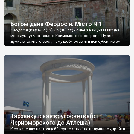
Богом дана Феодосія. Місто Ч.1
Феодосія (Кафа-12 (13) -15 (18) ст) - одне з найцікавіших (на
мою думку) міст всього Кримського півострова .Ну,але
думка в кожного своя, тому щоби розвіяти цей субєктивізм,
запрошую відвідати це
Тарханкутская кругосветка(от
Черноморского до Атлеша)
К сожалению настоящей "кругосветки" не получилось,пройти