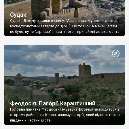
Судак
Судак... Вже чую крики в спину: "Ааа, попса! Муляжна фортеця!
Місце,туристами затерте до дір!..." Но то шо? А мене ще там
не було, ну не "дірявив" я там нічого... принаймні до цього літа.
Феодосія. Пагорб Карантинний
Головна памятка Феодосії - Генуезька фортеця знаходиться в
старому районі - на Карантинному пагорбі, який підноситься в
південній частині міста.