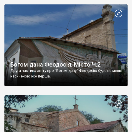
Богом дана Феодосія. Місто Ч.2
Друга частина звіту про "Богом дану" Феодосію буде не менш
насиченою ніж перша.