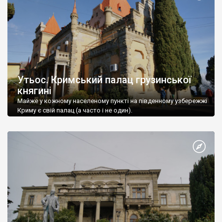
Утьос. Кримський палац грузинської
княгині
Майже у кожному населеному пункті на південному узбережжі
Криму є свій палац (а часто і не один).