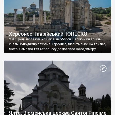
Херсонес Таврійський. ЮНЕСКО
У 988 році, після кількох місяців облоги, Великий київський
князь Володимир захопив Херсонес, візантійське, на той час,
місто. Саме взяття Херсонесу дозволило Володимиру
диктувати свої умови візантійському імператору Василю ІІ, та
одружитися з його дочкою Ганною. Цього ж року, в
Херсонесі Володимир-язичник, став Василем-християнином.
А потім було Хрещення Русі. На честь Херсонесу Таврійського
названо місто […]
Ялта. Вірменська церква Святої Ріпсіме