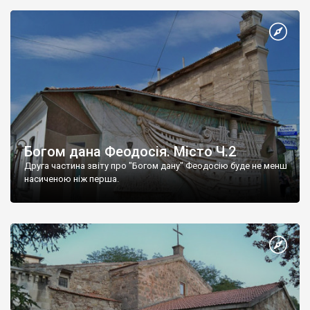
Богом дана Феодосія. Місто Ч.2
Друга частина звіту про "Богом дану" Феодосію буде не менш
насиченою ніж перша.