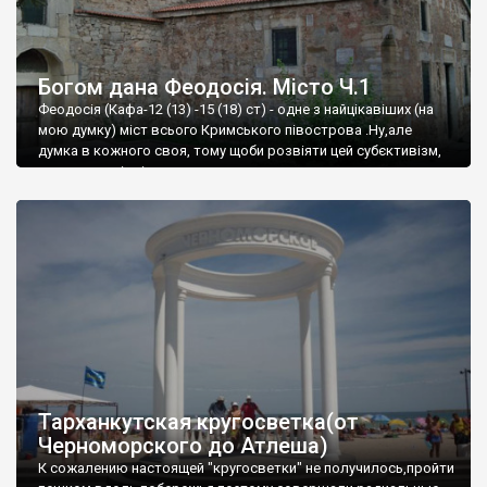
Богом дана Феодосія. Місто Ч.1
Феодосія (Кафа-12 (13) -15 (18) ст) - одне з найцікавіших (на
мою думку) міст всього Кримського півострова .Ну,але
думка в кожного своя, тому щоби розвіяти цей субєктивізм,
запрошую відвідати це
Тарханкутская кругосветка(от
Черноморского до Атлеша)
К сожалению настоящей "кругосветки" не получилось,пройти