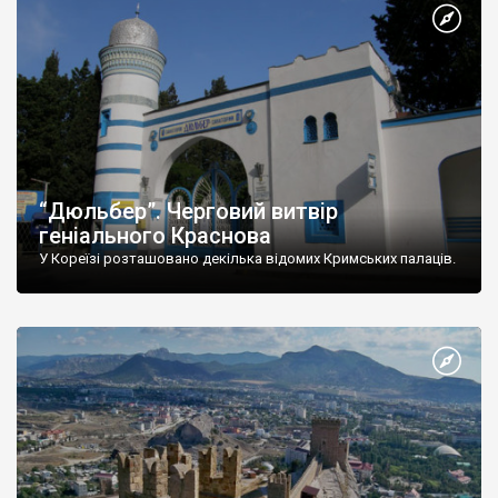
“Дюльбер”. Черговий витвір
геніального Краснова
У Кореїзі розташовано декілька відомих Кримських палаців.