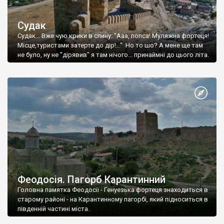
Судак
Судак... Вже чую крики в спину: "Ааа, попса! Муляжна фортеця!
Місце,туристами затерте до дір!..." Но то шо? А мене ще там
не було, ну не "дірявив" я там нічого... принаймні до цього літа.
Феодосія. Пагорб Карантинний
Головна памятка Феодосії - Генуезька фортеця знаходиться в
старому районі - на Карантинному пагорбі, який підноситься в
південній частині міста.