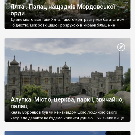
Ялта . Палац нащадків Мордовської
орди
Дивне місто все таки Ялта. Такого контрасту між багатством
і бідністю, між розкішшю і розрухою в Україні більше не
знайдеш.
Алупка. Місто, церква, парк і, звичайно,
палац
Князь Воронцов був чи не найвідомішою людиною свого
часу, але давайте не будемо кривити душею – чи знали ви це
прізвище до відвідин Алупки? Мабуть все таки ні.