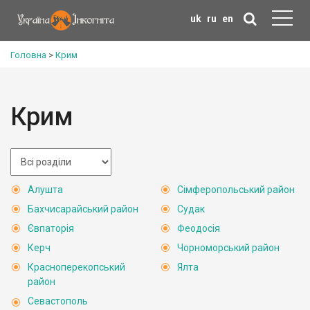
uk
ru
en
Головна
>
Крим
Крим
Алушта
Сімферопольський район
Бахчисарайський район
Судак
Євпаторія
Феодосія
Керч
Чорноморський район
Красноперекопський
Ялта
район
Севастополь