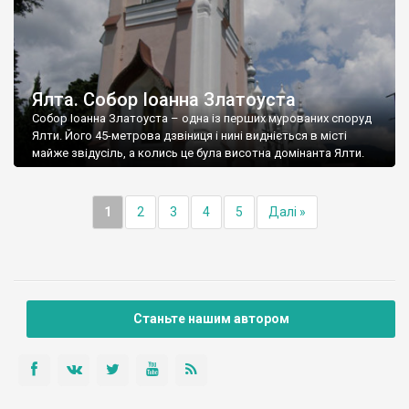
Ялта. Собор Іоанна Златоуста
Собор Іоанна Златоуста – одна із перших мурованих споруд
Ялти. Його 45-метрова дзвіниця і нині видніється в місті
майже звідусіль, а колись це була висотна домінанта Ялти.
1
2
3
4
5
Далі »
Станьте нашим автором