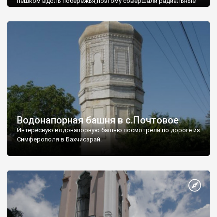
пешком вдоль побережья,поэтому совершали радиальные
вылазки из Оленевки.
Водонапорная башня в с.Почтовое
Интересную водонапорную башню посмотрели по дороге из
Симферополя в Бахчисарай.