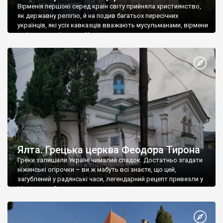
Вірменія першою серед країн світу прийняла християнство,
як державну релігію, й на подив багатьох пересічних
українців, які усіх кавказців вважають мусульманами, вірмени
є відданими вірянами Христа
Ялта. Грецька церква Феодора Тирона
Греки залишили Україні чималий спадок. Достатньо згадати
ніжинські огірочки – ви ж мабуть всі знаєте, що цей,
загублений у радянські часи, легендарний рецепт привезли у
Ніжин греки?