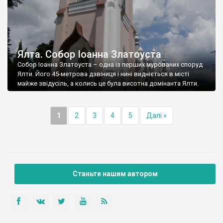
Ялта. Собор Іоанна Златоуста
Собор Іоанна Златоуста – одна із перших мурованих споруд
Ялти. Його 45-метрова дзвіниця і нині видніється в місті
майже звідусіль, а колись це була висотна домінанта Ялти.
1
2
3
4
5
Далі »
Станьте нашим автором