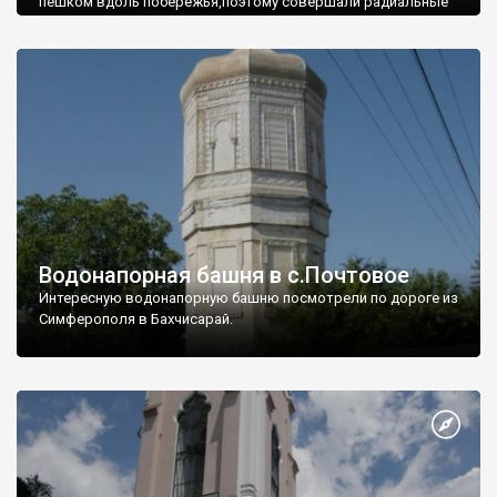
пешком вдоль побережья,поэтому совершали радиальные
вылазки из Оленевки.
Водонапорная башня в с.Почтовое
Интересную водонапорную башню посмотрели по дороге из
Симферополя в Бахчисарай.