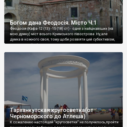
Богом дана Феодосія. Місто Ч.1
Феодосія (Кафа-12 (13) -15 (18) ст) - одне з найцікавіших (на
мою думку) міст всього Кримського півострова .Ну,але
думка в кожного своя, тому щоби розвіяти цей субєктивізм,
запрошую відвідати це
Тарханкутская кругосветка(от
Черноморского до Атлеша)
К сожалению настоящей "кругосветки" не получилось,пройти