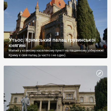
Утьос. Кримський палац грузинської
княгині
Майже у кожному населеному пункті на південному узбережжі
Криму є свій палац (а часто і не один).