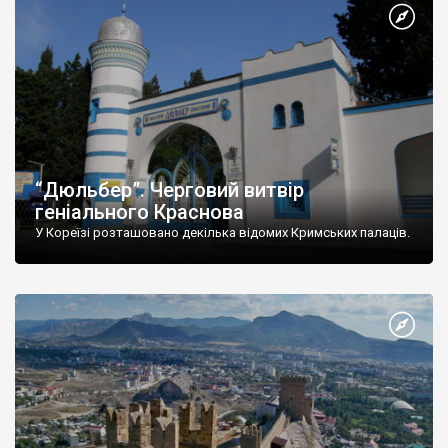
“Дюльбер”. Черговий витвір
геніального Краснова
У Кореїзі розташовано декілька відомих Кримських палаців.