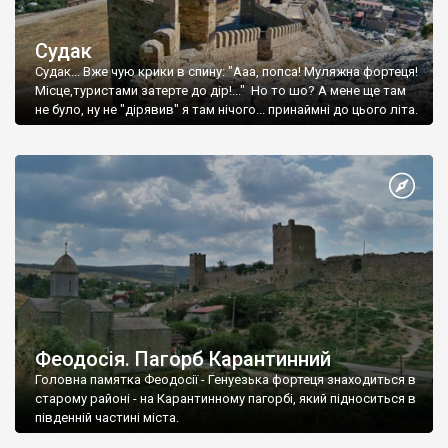
Судак
Судак... Вже чую крики в спину: "Ааа, попса! Муляжна фортеця!
Місце,туристами затерте до дір!..." Но то шо? А мене ще там
не було, ну не "дірявив" я там нічого... принаймні до цього літа.
Феодосія. Пагорб Карантинний
Головна памятка Феодосії - Генуезька фортеця знаходиться в
старому районі - на Карантинному пагорбі, який підноситься в
південній частині міста.