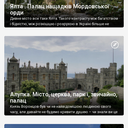
Ялта . Палац нащадків Мордовської
орди
Дивне місто все таки Ялта. Такого контрасту між багатством
і бідністю, між розкішшю і розрухою в Україні більше не
знайдеш.
Алупка. Місто, церква, парк і, звичайно,
палац
Князь Воронцов був чи не найвідомішою людиною свого
часу, але давайте не будемо кривити душею – чи знали ви це
прізвище до відвідин Алупки? Мабуть все таки ні.