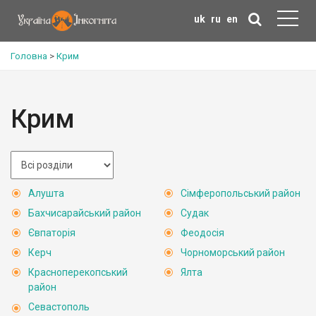
uk
ru
en
Головна
>
Крим
Крим
Алушта
Сімферопольський район
Бахчисарайський район
Судак
Євпаторія
Феодосія
Керч
Чорноморський район
Красноперекопський
Ялта
район
Севастополь