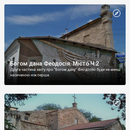
Богом дана Феодосія. Місто Ч.2
Друга частина звіту про "Богом дану" Феодосію буде не менш
насиченою ніж перша.