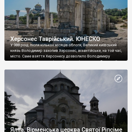
Херсонес Таврійський. ЮНЕСКО
У 988 році, після кількох місяців облоги, Великий київський
князь Володимир захопив Херсонес, візантійське, на той час,
місто. Саме взяття Херсонесу дозволило Володимиру
диктувати свої умови візантійському імператору Василю ІІ, та
одружитися з його дочкою Ганною. Цього ж року, в
Херсонесі Володимир-язичник, став Василем-християнином.
А потім було Хрещення Русі. На честь Херсонесу Таврійського
названо місто […]
Ялта. Вірменська церква Святої Ріпсіме