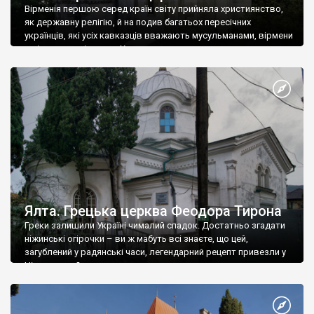
Вірменія першою серед країн світу прийняла християнство,
як державну релігію, й на подив багатьох пересічних
українців, які усіх кавказців вважають мусульманами, вірмени
є відданими вірянами Христа
Ялта. Грецька церква Феодора Тирона
Греки залишили Україні чималий спадок. Достатньо згадати
ніжинські огірочки – ви ж мабуть всі знаєте, що цей,
загублений у радянські часи, легендарний рецепт привезли у
Ніжин греки?