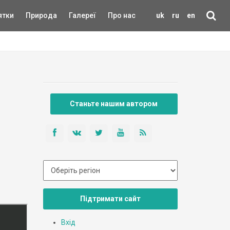
ятки
Природа
Галереї
Про нас
uk
ru
en
Станьте нашим автором
Підтримати сайт
Вхід