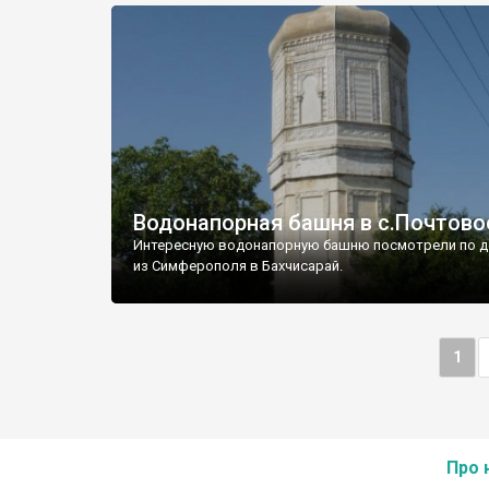
Водонапорная башня в с.Почтово
Интересную водонапорную башню посмотрели по д
из Симферополя в Бахчисарай.
1
Про 