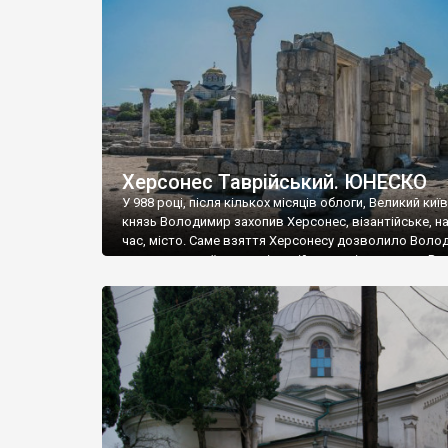
музею «Новгородський музей-заповідник» сотні арт
візантійської доби. Раритети викрадені з фондів об’
культурної спадщини ЮНЕСКО «Херсонеса Таврійсько
Офіційно – на виставку «Золото Візантії», але експер
влада в Україні вважають це лише […]
Херсонес Таврійський. ЮНЕСКО
У 988 році, після кількох місяців облоги, Великий киї
князь Володимир захопив Херсонес, візантійське, на
час, місто. Саме взяття Херсонесу дозволило Воло
диктувати свої умови візантійському імператору Вас
та одружитися з його дочкою Ганною. Цього ж року,
Херсонесі Володимир-язичник, став Василем-
християнином. А потім було Хрещення Русі. На честь
Херсонесу Таврійського названо місто […]