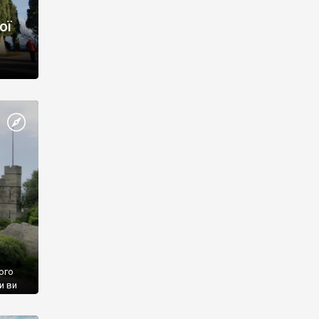
ої
ого
и ви