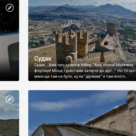
Судак
Судак... Вже чую крики в спину: "Ааа, попса! Муляжна
фортеця! Місце,туристами затерте до дір!..." Но то шо
мене ще там не було, ну не "дірявив" я там нічого...
принаймні до цього літа.