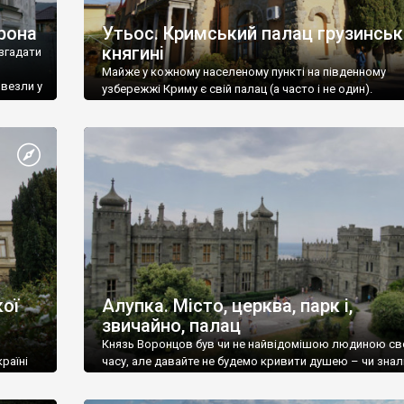
рона
Утьос. Кримський палац грузинськ
княгині
згадати
Майже у кожному населеному пункті на південному
ивезли у
узбережжі Криму є свій палац (а часто і не один).
ої
Алупка. Місто, церква, парк і,
звичайно, палац
Князь Воронцов був чи не найвідомішою людиною св
раїні
часу, але давайте не будемо кривити душею – чи знал
це прізвище до відвідин Алупки? Мабуть все таки ні.