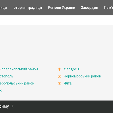
ниця
Історія і традиції
Регіони України
Закордон
Пам'
ноперекопський район
Феодосія
стополь
Чорноморський район
еропольський район
Ялта
к