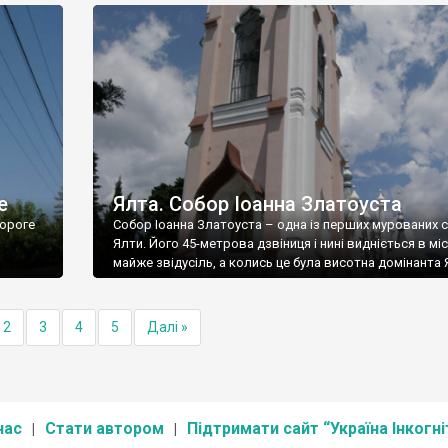
е
Ялта. Собор Іоанна Златоуста
ороге
Собор Іоанна Златоуста – одна із перших мурованих 
Ялти. Його 45-метрова дзвіниця і нині видніється в міс
майже звідусіль, а колись це була висотна домінанта 
2
3
4
5
Далі »
нас
Стати автором
Підтримати сайт “Україна Інкогні