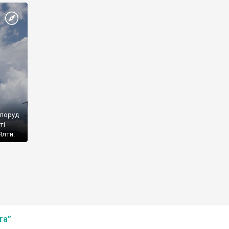
споруд
ті
Ялти.
та”