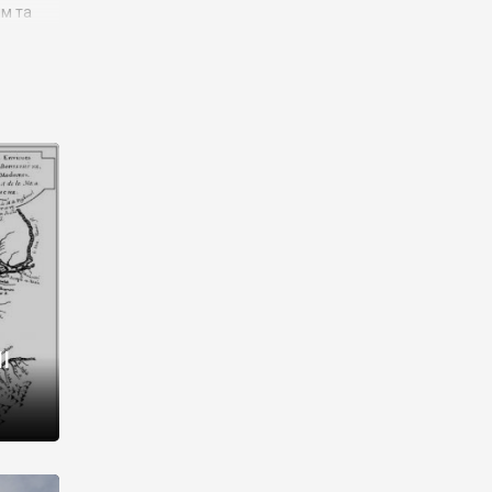
им та
ора і
є
го типу,
ей-
рний
ста:
 райони
від 2
I
і,
рукти,
 котрі