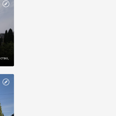
же
нство,