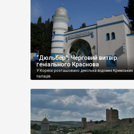
“Дюльбер”. Черговий витвір
геніального Краснова
У Кореїзі розташовано декілька відомих Кримських
палаців.