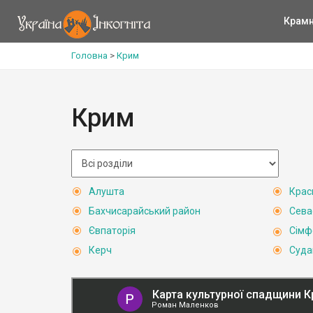
Крам
Головна
>
Крим
Крим
Алушта
Крас
Бахчисарайський район
Сева
Євпаторія
Сімф
Керч
Суда