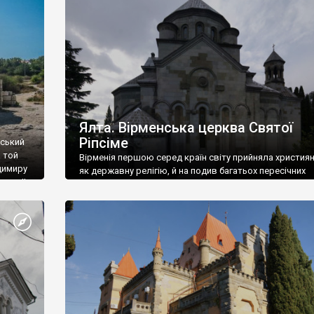
ефактів
називаються «повстяками» (postaki)…” “Вино. Крим
єкту
виробляє відмінне вино і його вдосталь: воно все ду
го».
легке біле і дуже […]
ти та
Ялта. Вірменська церква Святої
Ріпсіме
вський
 той
Вірменія першою серед країн світу прийняла христия
димиру
як державну релігію, й на подив багатьох пересічних
илю ІІ,
українців, які усіх кавказців вважають мусульманами,
 в
вірмени є відданими вірянами Христа