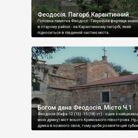
Феодосія. Пагорб Карантинний
Головна памятка Феодосії - Генуезька фортеця знах
в старому районі - на Карантинному пагорбі, який
підноситься в південній частині міста.
Богом дана Феодосія. Місто Ч.1
Феодосія (Кафа-12 (13) -15 (18) ст) - одне з найцікаві
мою думку) міст всього Кримського півострова .Ну,
думка в кожного своя, тому щоби розвіяти цей субєк
запрошую відвідати це