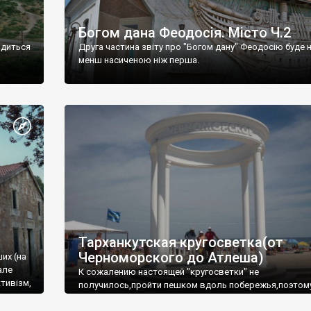
Богом дана Феодосія. Місто Ч.2
одиться
Друга частина звіту про "Богом дану" Феодосію буде 
менш насиченою ніж перша.
Тарханкутская кругосветка(от
Черноморского до Атлеша)
ших (на
але
К сожалению настоящей "кругосветки" не
тивізм,
получилось,пройти пешком вдоль побережья,поэтом
совершали радиальные вылазки из Оленевки.