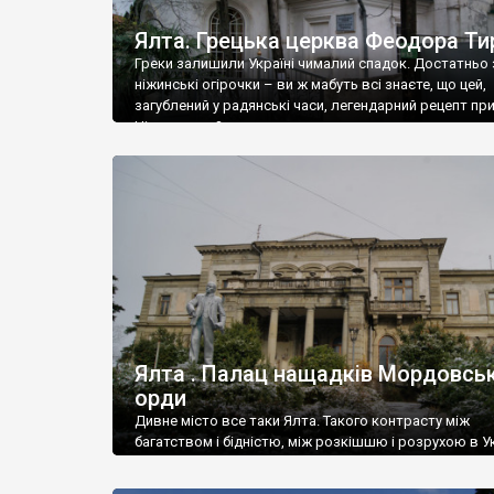
Ялта. Грецька церква Феодора Ти
Греки залишили Україні чималий спадок. Достатньо 
ніжинські огірочки – ви ж мабуть всі знаєте, що цей,
загублений у радянські часи, легендарний рецепт пр
Ніжин греки?
Ялта . Палац нащадків Мордовськ
орди
Дивне місто все таки Ялта. Такого контрасту між
багатством і бідністю, між розкішшю і розрухою в Ук
більше не знайдеш.