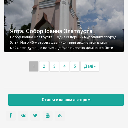
Ялта. Собор Іоанна Златоуста
Собор Іоанна Златоуста – одна із перших мурованих споруд
Ялти. Його 45-метрова дзвіниця і нині видніється в місті
майже звідусіль, а колись це була висотна домінанта Ялти.
1
2
3
4
5
Далі »
Станьте нашим автором