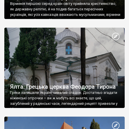
Вірменія першою серед країн світу прийняла християнство,
як державну релігію, й на подив багатьох пересічних
українців, які усіх кавказців вважають мусульманами, вірмени
є відданими вірянами Христа
Ялта. Грецька церква Феодора Тирона
Греки залишили Україні чималий спадок. Достатньо згадати
ніжинські огірочки – ви ж мабуть всі знаєте, що цей,
загублений у радянські часи, легендарний рецепт привезли у
Ніжин греки?