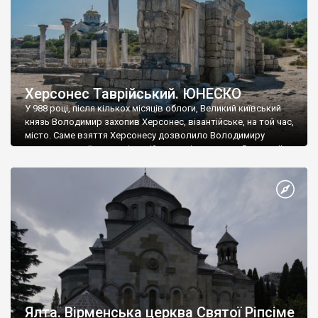
Херсонес Таврійський. ЮНЕСКО
У 988 році, після кількох місяців облоги, Великий київський
князь Володимир захопив Херсонес, візантійське, на той час,
місто. Саме взяття Херсонесу дозволило Володимиру
диктувати свої умови візантійському імператору Василю ІІ, та
одружитися з його дочкою Ганною. Цього ж року, в
Херсонесі Володимир-язичник, став Василем-християнином.
А потім було Хрещення Русі. На честь Херсонесу Таврійського
названо місто […]
Ялта. Вірменська церква Святої Ріпсіме