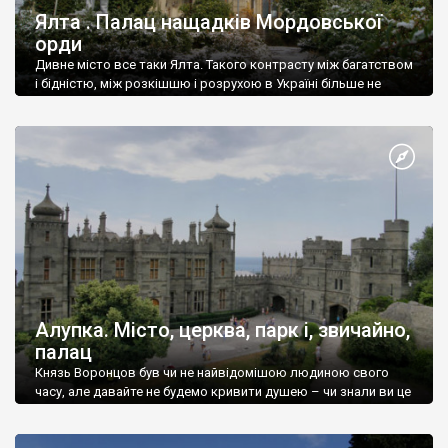
Ялта . Палац нащадків Мордовської
орди
Дивне місто все таки Ялта. Такого контрасту між багатством
і бідністю, між розкішшю і розрухою в Україні більше не
знайдеш.
Алупка. Місто, церква, парк і, звичайно,
палац
Князь Воронцов був чи не найвідомішою людиною свого
часу, але давайте не будемо кривити душею – чи знали ви це
прізвище до відвідин Алупки? Мабуть все таки ні.