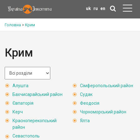
uk
ru
en
Головна
>
Крим
Крим
Алушта
Сімферопольський район
Бахчисарайський район
Судак
Євпаторія
Феодосія
Керч
Чорноморський район
Красноперекопський
Ялта
район
Севастополь