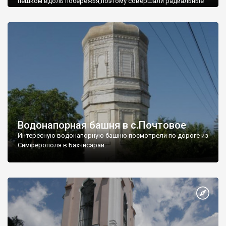
пешком вдоль побережья,поэтому совершали радиальные
вылазки из Оленевки.
Водонапорная башня в с.Почтовое
Интересную водонапорную башню посмотрели по дороге из
Симферополя в Бахчисарай.