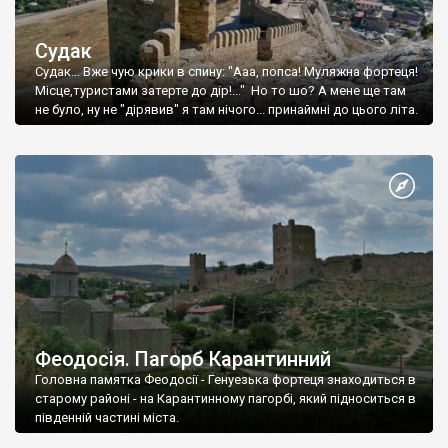
Судак
Судак... Вже чую крики в спину: "Ааа, попса! Муляжна фортеця!
Місце,туристами затерте до дір!..." Но то шо? А мене ще там
не було, ну не "дірявив" я там нічого... принаймні до цього літа.
Феодосія. Пагорб Карантинний
Головна памятка Феодосії - Генуезька фортеця знаходиться в
старому районі - на Карантинному пагорбі, який підноситься в
південній частині міста.