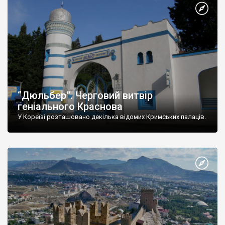
“Дюльбер”. Черговий витвір
геніального Краснова
У Кореїзі розташовано декілька відомих Кримських палаців.