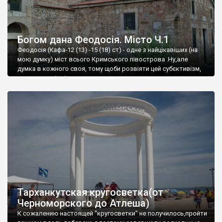
Богом дана Феодосія. Місто Ч.1
Феодосія (Кафа-12 (13) -15 (18) ст) - одне з найцікавіших (на
мою думку) міст всього Кримського півострова .Ну,але
думка в кожного своя, тому щоби розвіяти цей субєктивізм,
запрошую відвідати це
Тарханкутская кругосветка(от
Черноморского до Атлеша)
К сожалению настоящей "кругосветки" не получилось,пройти