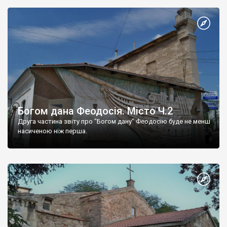
Богом дана Феодосія. Місто Ч.2
Друга частина звіту про "Богом дану" Феодосію буде не менш
насиченою ніж перша.