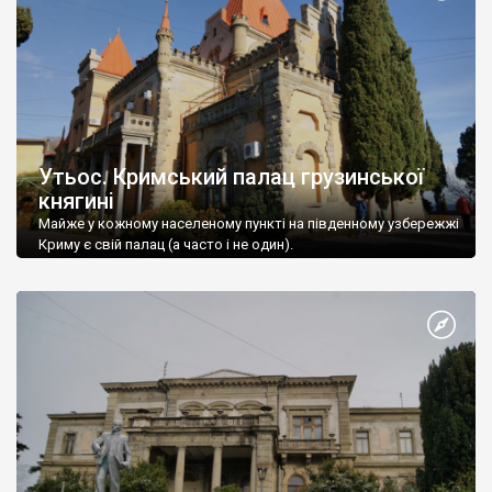
Утьос. Кримський палац грузинської
княгині
Майже у кожному населеному пункті на південному узбережжі
Криму є свій палац (а часто і не один).