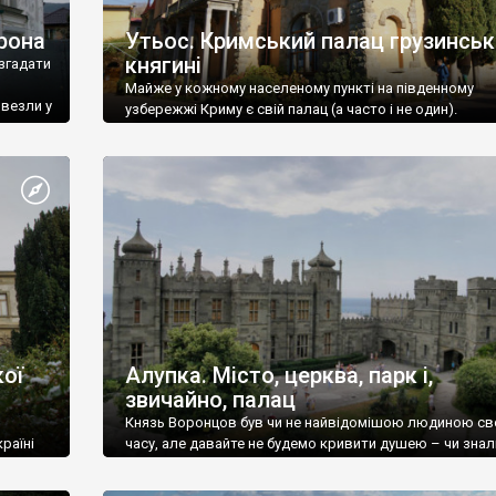
рона
Утьос. Кримський палац грузинськ
княгині
згадати
Майже у кожному населеному пункті на південному
ивезли у
узбережжі Криму є свій палац (а часто і не один).
ої
Алупка. Місто, церква, парк і,
звичайно, палац
Князь Воронцов був чи не найвідомішою людиною св
раїні
часу, але давайте не будемо кривити душею – чи знал
це прізвище до відвідин Алупки? Мабуть все таки ні.