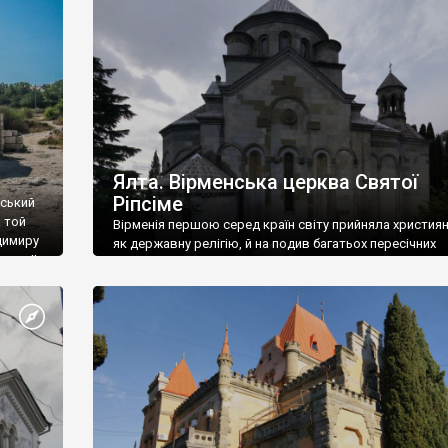
ефактів
називаються «повстяками» (postaki)…” “Вино. Крим
єкту
виробляє відмінне вино і його вдосталь: воно все ду
го».
легке біле і дуже […]
ти та
Ялта. Вірменська церква Святої
Ріпсіме
вський
 той
Вірменія першою серед країн світу прийняла христия
димиру
як державну релігію, й на подив багатьох пересічних
илю ІІ,
українців, які усіх кавказців вважають мусульманами,
 в
вірмени є відданими вірянами Христа