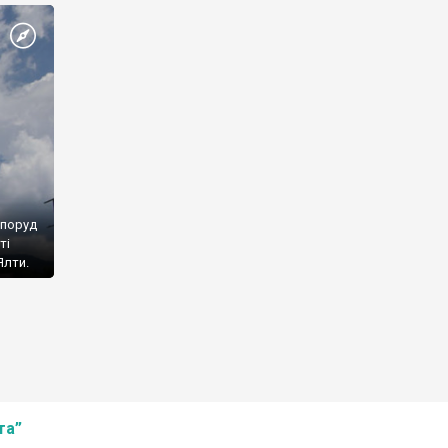
споруд
ті
Ялти.
та”