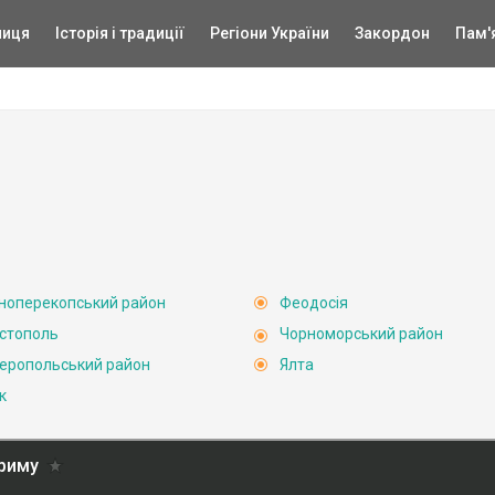
ниця
Історія і традиції
Регіони України
Закордон
Пам'
ноперекопський район
Феодосія
стополь
Чорноморський район
еропольський район
Ялта
к