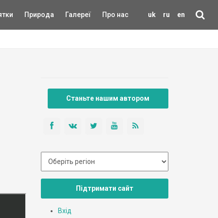
ятки
Природа
Галереї
Про нас
uk
ru
en
Станьте нашим автором
Підтримати сайт
Вхід