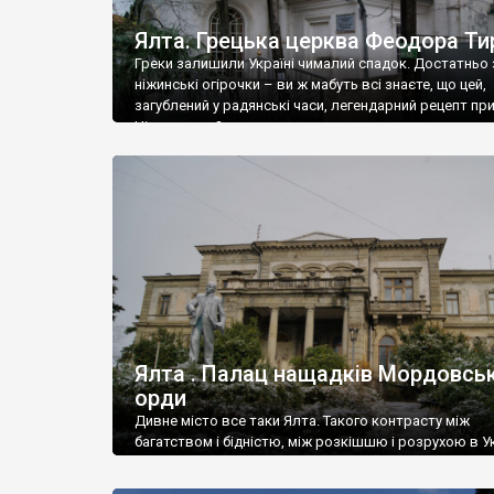
Ялта. Грецька церква Феодора Ти
Греки залишили Україні чималий спадок. Достатньо 
ніжинські огірочки – ви ж мабуть всі знаєте, що цей,
загублений у радянські часи, легендарний рецепт пр
Ніжин греки?
Ялта . Палац нащадків Мордовськ
орди
Дивне місто все таки Ялта. Такого контрасту між
багатством і бідністю, між розкішшю і розрухою в Ук
більше не знайдеш.