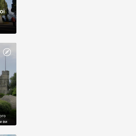
ої
ого
и ви