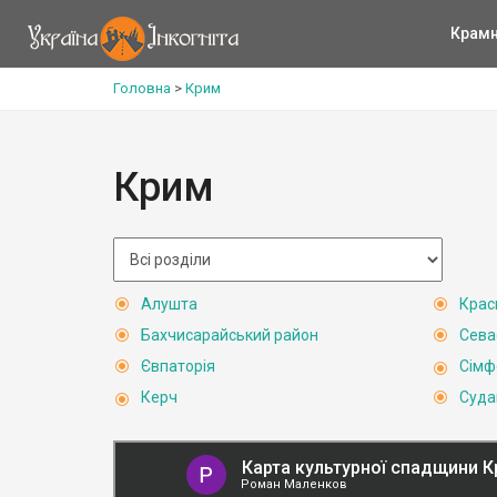
Крам
Головна
>
Крим
Крим
Алушта
Крас
Бахчисарайський район
Сева
Євпаторія
Сімф
Керч
Суда