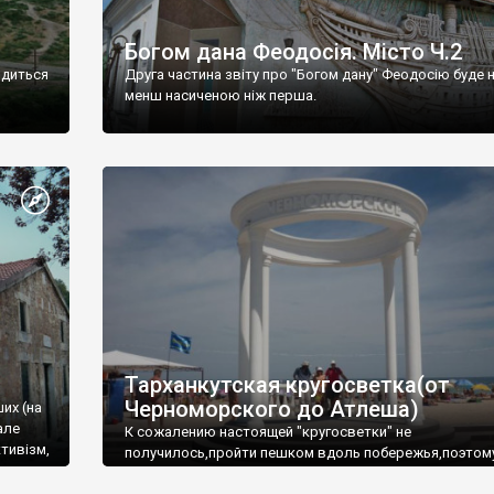
Богом дана Феодосія. Місто Ч.2
одиться
Друга частина звіту про "Богом дану" Феодосію буде 
менш насиченою ніж перша.
Тарханкутская кругосветка(от
Черноморского до Атлеша)
ших (на
але
К сожалению настоящей "кругосветки" не
тивізм,
получилось,пройти пешком вдоль побережья,поэтом
совершали радиальные вылазки из Оленевки.