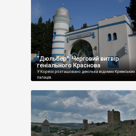
“Дюльбер”. Черговий витвір
геніального Краснова
У Кореїзі розташовано декілька відомих Кримських
палаців.