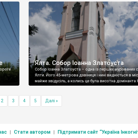
е
Ялта. Собор Іоанна Златоуста
ороге
Собор Іоанна Златоуста – одна із перших мурованих 
Ялти. Його 45-метрова дзвіниця і нині видніється в міс
майже звідусіль, а колись це була висотна домінанта 
2
3
4
5
Далі »
нас
Стати автором
Підтримати сайт “Україна Інкогні