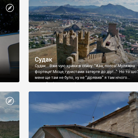
Судак
Судак... Вже чую крики в спину: "Ааа, попса! Муляжна
фортеця! Місце,туристами затерте до дір!..." Но то шо
мене ще там не було, ну не "дірявив" я там нічого...
принаймні до цього літа.