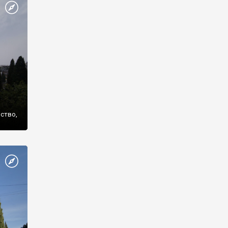
же
нство,