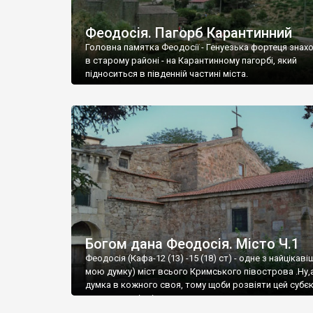
Феодосія. Пагорб Карантинний
Головна памятка Феодосії - Генуезька фортеця знах
в старому районі - на Карантинному пагорбі, який
підноситься в південній частині міста.
Богом дана Феодосія. Місто Ч.1
Феодосія (Кафа-12 (13) -15 (18) ст) - одне з найцікаві
мою думку) міст всього Кримського півострова .Ну,
думка в кожного своя, тому щоби розвіяти цей субєк
запрошую відвідати це