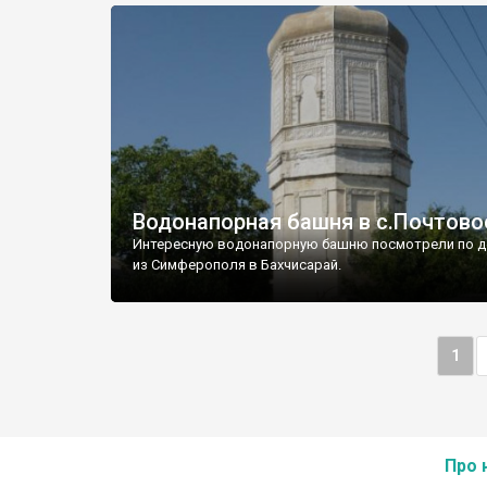
Водонапорная башня в с.Почтово
Интересную водонапорную башню посмотрели по д
из Симферополя в Бахчисарай.
1
Про 