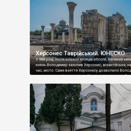
музею «Новгородський музей-заповідник» сотні арт
візантійської доби. Раритети викрадені з фондів об’
культурної спадщини ЮНЕСКО «Херсонеса Таврійсько
Офіційно – на виставку «Золото Візантії», але експер
влада в Україні вважають це лише […]
Херсонес Таврійський. ЮНЕСКО
У 988 році, після кількох місяців облоги, Великий киї
князь Володимир захопив Херсонес, візантійське, на
час, місто. Саме взяття Херсонесу дозволило Воло
диктувати свої умови візантійському імператору Вас
та одружитися з його дочкою Ганною. Цього ж року,
Херсонесі Володимир-язичник, став Василем-
християнином. А потім було Хрещення Русі. На честь
Херсонесу Таврійського названо місто […]