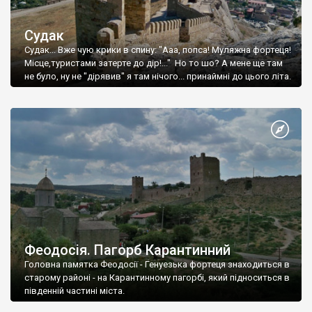
Судак
Судак... Вже чую крики в спину: "Ааа, попса! Муляжна фортеця!
Місце,туристами затерте до дір!..." Но то шо? А мене ще там
не було, ну не "дірявив" я там нічого... принаймні до цього літа.
Феодосія. Пагорб Карантинний
Головна памятка Феодосії - Генуезька фортеця знаходиться в
старому районі - на Карантинному пагорбі, який підноситься в
південній частині міста.