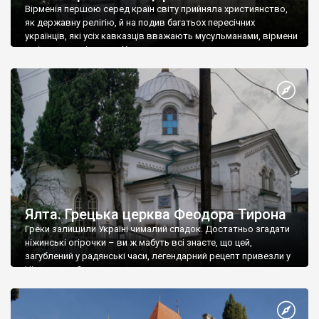
Вірменія першою серед країн світу прийняла християнство,
як державну релігію, й на подив багатьох пересічних
українців, які усіх кавказців вважають мусульманами, вірмени
є відданими вірянами Христа
Ялта. Грецька церква Феодора Тирона
Греки залишили Україні чималий спадок. Достатньо згадати
ніжинські огірочки – ви ж мабуть всі знаєте, що цей,
загублений у радянські часи, легендарний рецепт привезли у
Ніжин греки?