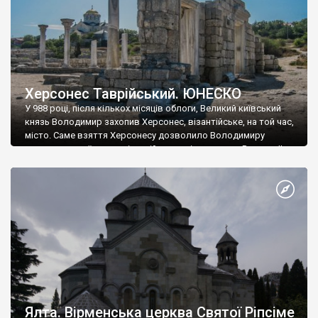
Херсонес Таврійський. ЮНЕСКО
У 988 році, після кількох місяців облоги, Великий київський
князь Володимир захопив Херсонес, візантійське, на той час,
місто. Саме взяття Херсонесу дозволило Володимиру
диктувати свої умови візантійському імператору Василю ІІ, та
одружитися з його дочкою Ганною. Цього ж року, в
Херсонесі Володимир-язичник, став Василем-християнином.
А потім було Хрещення Русі. На честь Херсонесу Таврійського
названо місто […]
Ялта. Вірменська церква Святої Ріпсіме