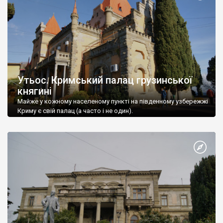
Утьос. Кримський палац грузинської
княгині
Майже у кожному населеному пункті на південному узбережжі
Криму є свій палац (а часто і не один).