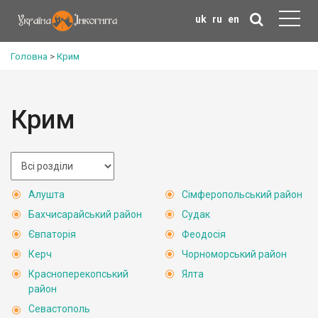
uk
ru
en
Головна
>
Крим
Крим
Алушта
Сімферопольський район
Бахчисарайський район
Судак
Євпаторія
Феодосія
Керч
Чорноморський район
Красноперекопський
Ялта
район
Севастополь