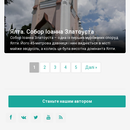
Ялта. Собор Іоанна Златоуста
Собор Іоанна Златоуста – одна із перших мурованих споруд
Ялти. Його 45-метрова дзвіниця і нині видніється в місті
майже звідусіль, а колись це була висотна домінанта Ялти.
1
2
3
4
5
Далі »
Станьте нашим автором