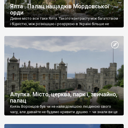
Ялта . Палац нащадків Мордовської
орди
Дивне місто все таки Ялта. Такого контрасту між багатством
і бідністю, між розкішшю і розрухою в Україні більше не
знайдеш.
Алупка. Місто, церква, парк і, звичайно,
палац
Князь Воронцов був чи не найвідомішою людиною свого
часу, але давайте не будемо кривити душею – чи знали ви це
прізвище до відвідин Алупки? Мабуть все таки ні.