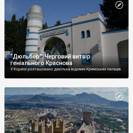
“Дюльбер”. Черговий витвір
геніального Краснова
У Кореїзі розташовано декілька відомих Кримських палаців.