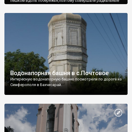
пешком вдоль побережья,поэтому совершали радиальные
вылазки из Оленевки.
Водонапорная башня в с.Почтовое
Интересную водонапорную башню посмотрели по дороге из
Симферополя в Бахчисарай.