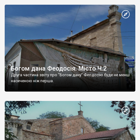
Богом дана Феодосія. Місто Ч.2
Друга частина звіту про "Богом дану" Феодосію буде не менш
насиченою ніж перша.