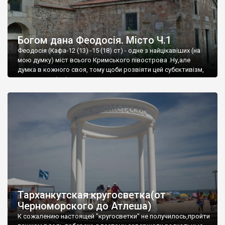
Богом дана Феодосія. Місто Ч.1
Феодосія (Кафа-12 (13) -15 (18) ст) - одне з найцікавіших (на
мою думку) міст всього Кримського півострова .Ну,але
думка в кожного своя, тому щоби розвіяти цей субєктивізм,
запрошую відвідати це
Тарханкутская кругосветка(от
Черноморского до Атлеша)
К сожалению настоящей "кругосветки" не получилось,пройти