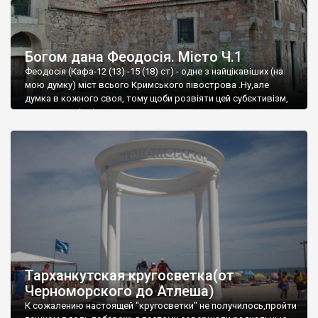
Богом дана Феодосія. Місто Ч.1
Феодосія (Кафа-12 (13) -15 (18) ст) - одне з найцікавіших (на
мою думку) міст всього Кримського півострова .Ну,але
думка в кожного своя, тому щоби розвіяти цей субєктивізм,
запрошую відвідати це
Тарханкутская кругосветка(от
Черноморского до Атлеша)
К сожалению настоящей "кругосветки" не получилось,пройти