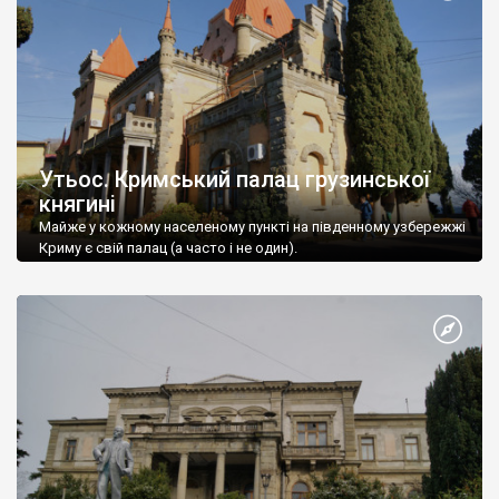
Утьос. Кримський палац грузинської
княгині
Майже у кожному населеному пункті на південному узбережжі
Криму є свій палац (а часто і не один).