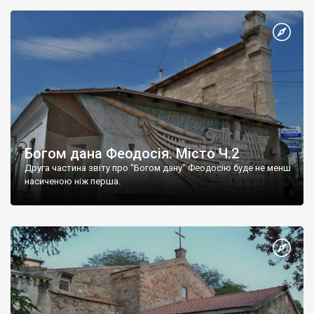
Богом дана Феодосія. Місто Ч.2
Друга частина звіту про "Богом дану" Феодосію буде не менш
насиченою ніж перша.