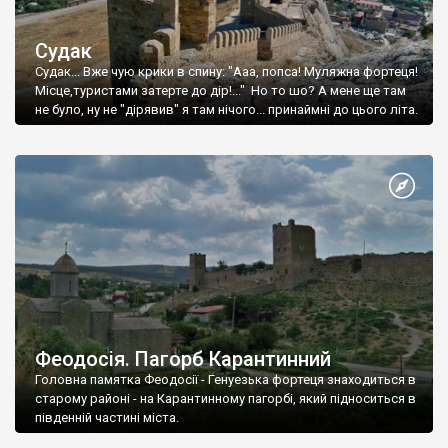
Судак
Судак... Вже чую крики в спину: "Ааа, попса! Муляжна фортеця!
Місце,туристами затерте до дір!..." Но то шо? А мене ще там
не було, ну не "дірявив" я там нічого... принаймні до цього літа.
Феодосія. Пагорб Карантинний
Головна памятка Феодосії - Генуезька фортеця знаходиться в
старому районі - на Карантинному пагорбі, який підноситься в
південній частині міста.