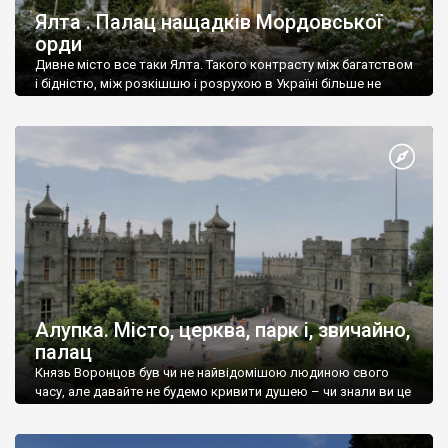
Ялта . Палац нащадків Мордовської
орди
Дивне місто все таки Ялта. Такого контрасту між багатством
і бідністю, між розкішшю і розрухою в Україні більше не
знайдеш.
Алупка. Місто, церква, парк і, звичайно,
палац
Князь Воронцов був чи не найвідомішою людиною свого
часу, але давайте не будемо кривити душею – чи знали ви це
прізвище до відвідин Алупки? Мабуть все таки ні.