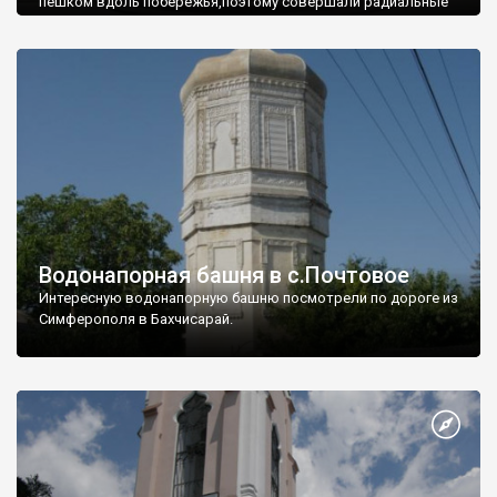
пешком вдоль побережья,поэтому совершали радиальные
вылазки из Оленевки.
Водонапорная башня в с.Почтовое
Интересную водонапорную башню посмотрели по дороге из
Симферополя в Бахчисарай.