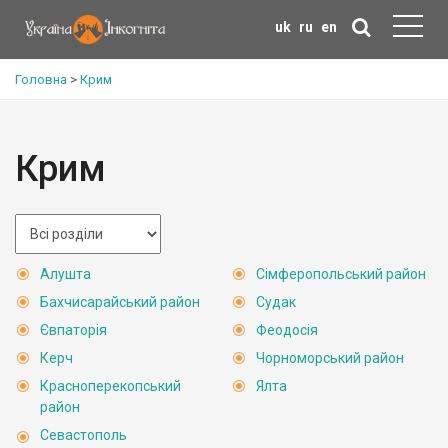
uk
ru
en
Головна
>
Крим
Крим
Алушта
Сімферопольський район
Бахчисарайський район
Судак
Євпаторія
Феодосія
Керч
Чорноморський район
Красноперекопський
Ялта
район
Севастополь