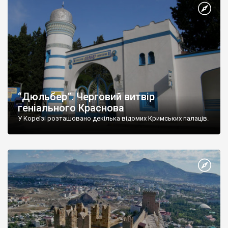
“Дюльбер”. Черговий витвір
геніального Краснова
У Кореїзі розташовано декілька відомих Кримських палаців.