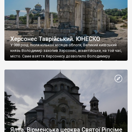
Херсонес Таврійський. ЮНЕСКО
У 988 році, після кількох місяців облоги, Великий київський
князь Володимир захопив Херсонес, візантійське, на той час,
місто. Саме взяття Херсонесу дозволило Володимиру
диктувати свої умови візантійському імператору Василю ІІ, та
одружитися з його дочкою Ганною. Цього ж року, в
Херсонесі Володимир-язичник, став Василем-християнином.
А потім було Хрещення Русі. На честь Херсонесу Таврійського
названо місто […]
Ялта. Вірменська церква Святої Ріпсіме