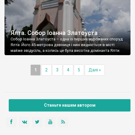
Ялта. Собор Іоанна Златоуста
Собор Іоанна Златоуста – одна із перших мурованих споруд
Ялти. Його 45-метрова дзвіниця і нині видніється в місті
майже звідусіль, а колись це була висотна домінанта Ялти.
1
2
3
4
5
Далі »
Станьте нашим автором