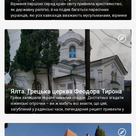
Вірменія першою серед країн світу прийняла християнство,
як державну релігію, й на подив багатьох пересічних
українців, які усіх кавказців вважають мусульманами, вірмени
є відданими вірянами Христа
Ялта. Грецька церква Феодора Тирона
Греки залишили Україні чималий спадок. Достатньо згадати
ніжинські огірочки – ви ж мабуть всі знаєте, що цей,
загублений у радянські часи, легендарний рецепт привезли у
Ніжин греки?