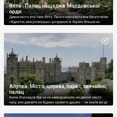
Ялта . Палац нащадків Мордовської
орди
Дивне місто все таки Ялта. Такого контрасту між багатством
і бідністю, між розкішшю і розрухою в Україні більше не
знайдеш.
Алупка. Місто, церква, парк і, звичайно,
палац
Князь Воронцов був чи не найвідомішою людиною свого
часу, але давайте не будемо кривити душею – чи знали ви це
прізвище до відвідин Алупки? Мабуть все таки ні.