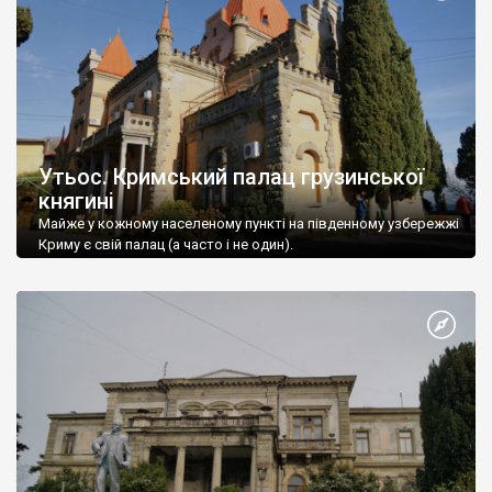
Утьос. Кримський палац грузинської
княгині
Майже у кожному населеному пункті на південному узбережжі
Криму є свій палац (а часто і не один).