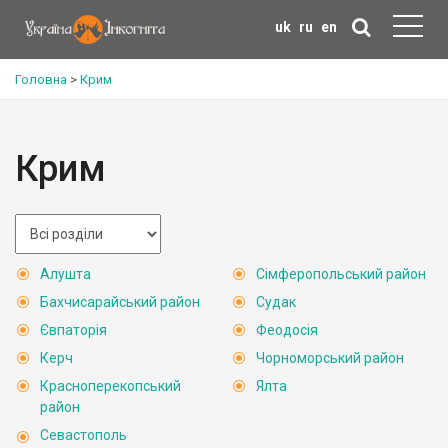
uk
ru
en
Головна
>
Крим
Крим
Алушта
Сімферопольський район
Бахчисарайський район
Судак
Євпаторія
Феодосія
Керч
Чорноморський район
Красноперекопський
Ялта
район
Севастополь