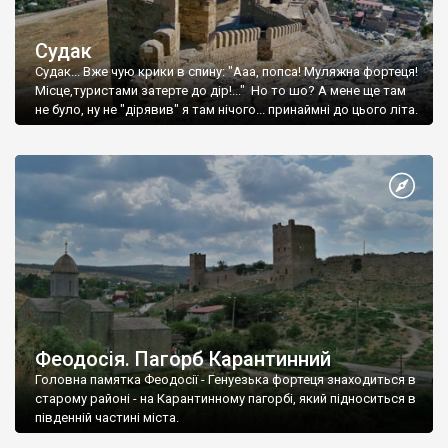
Судак
Судак... Вже чую крики в спину: "Ааа, попса! Муляжна фортеця!
Місце,туристами затерте до дір!..." Но то шо? А мене ще там
не було, ну не "дірявив" я там нічого... принаймні до цього літа.
Феодосія. Пагорб Карантинний
Головна памятка Феодосії - Генуезька фортеця знаходиться в
старому районі - на Карантинному пагорбі, який підноситься в
південній частині міста.