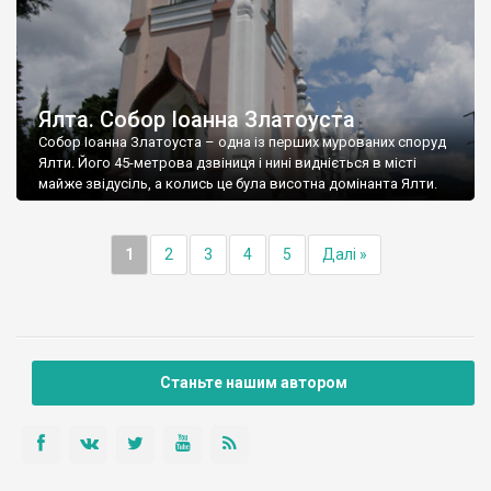
Ялта. Собор Іоанна Златоуста
Собор Іоанна Златоуста – одна із перших мурованих споруд
Ялти. Його 45-метрова дзвіниця і нині видніється в місті
майже звідусіль, а колись це була висотна домінанта Ялти.
1
2
3
4
5
Далі »
Станьте нашим автором