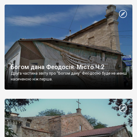
Богом дана Феодосія. Місто Ч.2
Друга частина звіту про "Богом дану" Феодосію буде не менш
насиченою ніж перша.