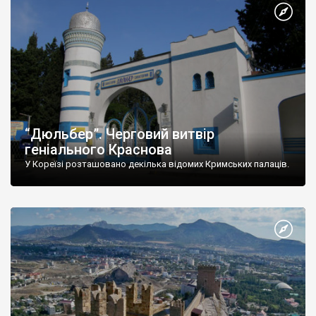
“Дюльбер”. Черговий витвір
геніального Краснова
У Кореїзі розташовано декілька відомих Кримських палаців.