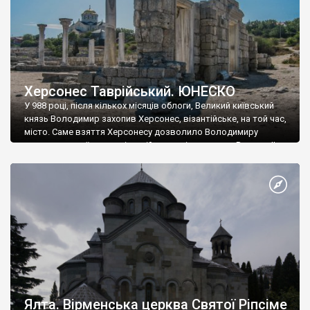
Херсонес Таврійський. ЮНЕСКО
У 988 році, після кількох місяців облоги, Великий київський
князь Володимир захопив Херсонес, візантійське, на той час,
місто. Саме взяття Херсонесу дозволило Володимиру
диктувати свої умови візантійському імператору Василю ІІ, та
одружитися з його дочкою Ганною. Цього ж року, в
Херсонесі Володимир-язичник, став Василем-християнином.
А потім було Хрещення Русі. На честь Херсонесу Таврійського
названо місто […]
Ялта. Вірменська церква Святої Ріпсіме