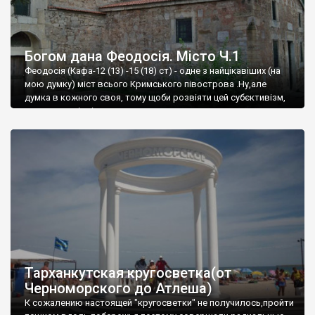
Богом дана Феодосія. Місто Ч.1
Феодосія (Кафа-12 (13) -15 (18) ст) - одне з найцікавіших (на
мою думку) міст всього Кримського півострова .Ну,але
думка в кожного своя, тому щоби розвіяти цей субєктивізм,
запрошую відвідати це
Тарханкутская кругосветка(от
Черноморского до Атлеша)
К сожалению настоящей "кругосветки" не получилось,пройти