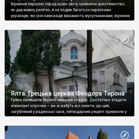
Вірменія першою серед країн світу прийняла християнство,
як державну релігію, й на подив багатьох пересічних
українців, які усіх кавказців вважають мусульманами, вірмени
є відданими вірянами Христа
Ялта. Грецька церква Феодора Тирона
Греки залишили Україні чималий спадок. Достатньо згадати
ніжинські огірочки – ви ж мабуть всі знаєте, що цей,
загублений у радянські часи, легендарний рецепт привезли у
Ніжин греки?