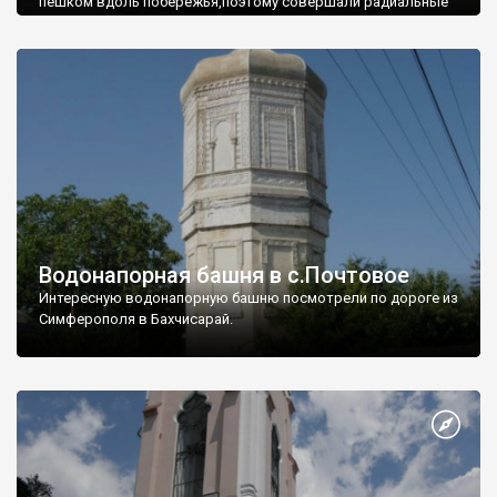
пешком вдоль побережья,поэтому совершали радиальные
вылазки из Оленевки.
Водонапорная башня в с.Почтовое
Интересную водонапорную башню посмотрели по дороге из
Симферополя в Бахчисарай.