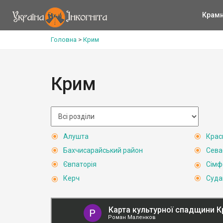
Крам
Головна
>
Крим
Крим
Алушта
Крас
Бахчисарайський район
Сева
Євпаторія
Сімф
Керч
Суда