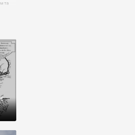
им та
ора і
є
го типу,
ей-
рний
ста:
 райони
від 2
I
і,
рукти,
 котрі