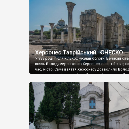
музею «Новгородський музей-заповідник» сотні арт
візантійської доби. Раритети викрадені з фондів об’
культурної спадщини ЮНЕСКО «Херсонеса Таврійсько
Офіційно – на виставку «Золото Візантії», але експер
влада в Україні вважають це лише […]
Херсонес Таврійський. ЮНЕСКО
У 988 році, після кількох місяців облоги, Великий киї
князь Володимир захопив Херсонес, візантійське, на
час, місто. Саме взяття Херсонесу дозволило Воло
диктувати свої умови візантійському імператору Вас
та одружитися з його дочкою Ганною. Цього ж року,
Херсонесі Володимир-язичник, став Василем-
християнином. А потім було Хрещення Русі. На честь
Херсонесу Таврійського названо місто […]