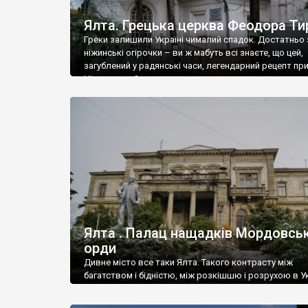
Ялта. Грецька церква Феодора Ти
Греки залишили Україні чималий спадок. Достатньо 
ніжинські огірочки – ви ж мабуть всі знаєте, що цей,
загублений у радянські часи, легендарний рецепт пр
Ніжин греки?
Ялта . Палац нащадків Мордовськ
орди
Дивне місто все таки Ялта. Такого контрасту між
багатством і бідністю, між розкішшю і розрухою в Ук
більше не знайдеш.