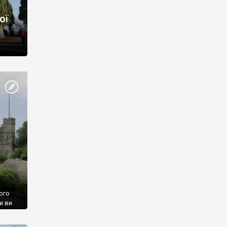
ої
ого
и ви