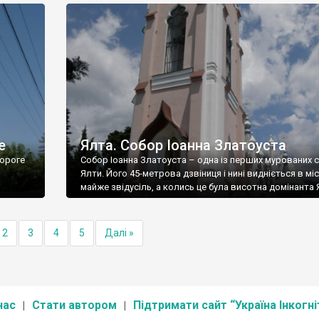
е
Ялта. Собор Іоанна Златоуста
ороге
Собор Іоанна Златоуста – одна із перших мурованих 
Ялти. Його 45-метрова дзвіниця і нині видніється в міс
майже звідусіль, а колись це була висотна домінанта 
2
3
4
5
Далі »
нас
Стати автором
Підтримати сайт “Україна Інкогні