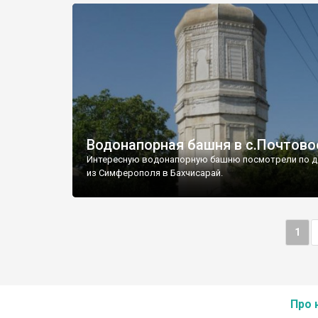
Водонапорная башня в с.Почтово
Интересную водонапорную башню посмотрели по д
из Симферополя в Бахчисарай.
1
Про 