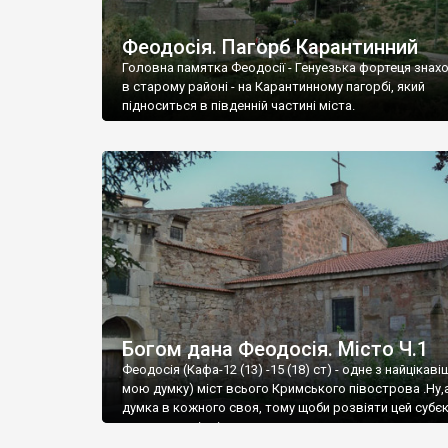
Феодосія. Пагорб Карантинний
Головна памятка Феодосії - Генуезька фортеця знах
в старому районі - на Карантинному пагорбі, який
підноситься в південній частині міста.
Богом дана Феодосія. Місто Ч.1
Феодосія (Кафа-12 (13) -15 (18) ст) - одне з найцікаві
мою думку) міст всього Кримського півострова .Ну,
думка в кожного своя, тому щоби розвіяти цей субєк
запрошую відвідати це