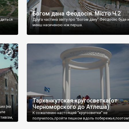
Богом дана Феодосія. Місто Ч.2
одиться
Друга частина звіту про "Богом дану" Феодосію буде 
менш насиченою ніж перша.
Тарханкутская кругосветка(от
Черноморского до Атлеша)
ших (на
але
К сожалению настоящей "кругосветки" не
тивізм,
получилось,пройти пешком вдоль побережья,поэтом
совершали радиальные вылазки из Оленевки.