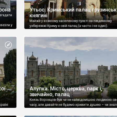
рона
Утьос. Кримський палац грузинськ
княгині
згадати
Майже у кожному населеному пункті на південному
ивезли у
узбережжі Криму є свій палац (а часто і не один).
ої
Алупка. Місто, церква, парк і,
звичайно, палац
Князь Воронцов був чи не найвідомішою людиною св
раїні
часу, але давайте не будемо кривити душею – чи знал
це прізвище до відвідин Алупки? Мабуть все таки ні.