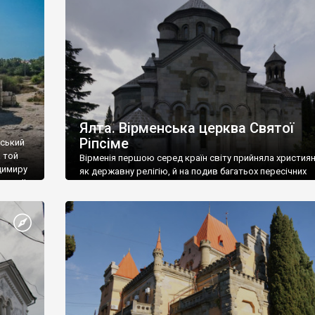
ефактів
називаються «повстяками» (postaki)…” “Вино. Крим
єкту
виробляє відмінне вино і його вдосталь: воно все ду
го».
легке біле і дуже […]
ти та
Ялта. Вірменська церква Святої
Ріпсіме
вський
 той
Вірменія першою серед країн світу прийняла христия
димиру
як державну релігію, й на подив багатьох пересічних
илю ІІ,
українців, які усіх кавказців вважають мусульманами,
 в
вірмени є відданими вірянами Христа