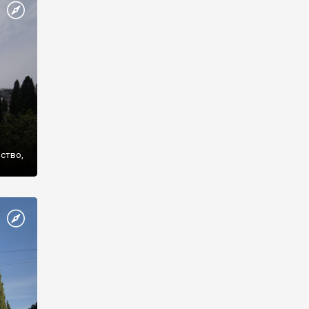
же
нство,