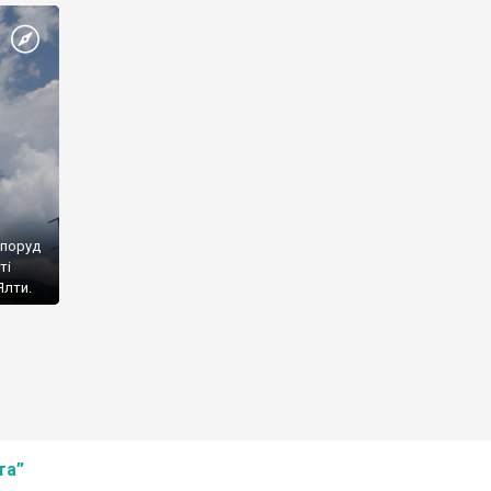
споруд
ті
Ялти.
та”