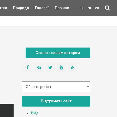
ятки
Природа
Галереї
Про нас
uk
ru
en
Станьте нашим автором
Підтримати сайт
Вхід