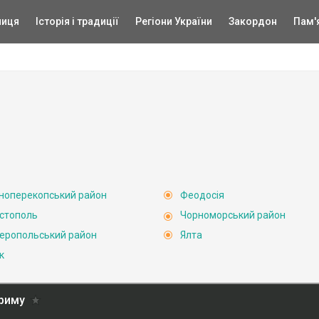
ниця
Історія і традиції
Регіони України
Закордон
Пам'
ноперекопський район
Феодосія
стополь
Чорноморський район
еропольський район
Ялта
к