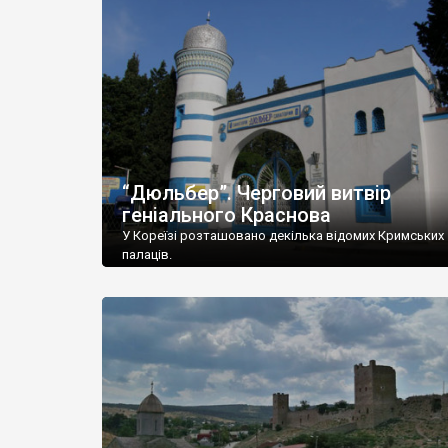
“Дюльбер”. Черговий витвір
геніального Краснова
У Кореїзі розташовано декілька відомих Кримських
палаців.