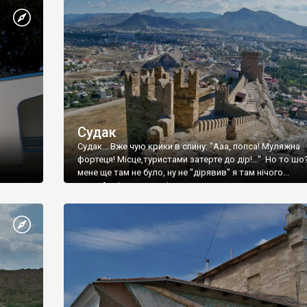
Судак
Судак... Вже чую крики в спину: "Ааа, попса! Муляжна
фортеця! Місце,туристами затерте до дір!..." Но то шо
мене ще там не було, ну не "дірявив" я там нічого...
принаймні до цього літа.