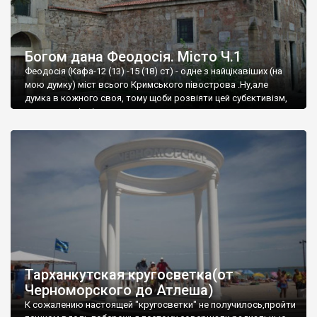
Богом дана Феодосія. Місто Ч.1
Феодосія (Кафа-12 (13) -15 (18) ст) - одне з найцікавіших (на
мою думку) міст всього Кримського півострова .Ну,але
думка в кожного своя, тому щоби розвіяти цей субєктивізм,
запрошую відвідати це
Тарханкутская кругосветка(от
Черноморского до Атлеша)
К сожалению настоящей "кругосветки" не получилось,пройти