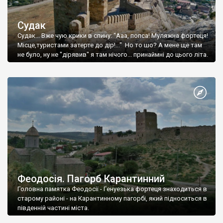
Судак
Судак... Вже чую крики в спину: "Ааа, попса! Муляжна фортеця!
Місце,туристами затерте до дір!..." Но то шо? А мене ще там
не було, ну не "дірявив" я там нічого... принаймні до цього літа.
Феодосія. Пагорб Карантинний
Головна памятка Феодосії - Генуезька фортеця знаходиться в
старому районі - на Карантинному пагорбі, який підноситься в
південній частині міста.