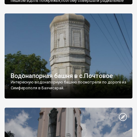
пешком вдоль побережья,поэтому совершали радиальные
вылазки из Оленевки.
Водонапорная башня в с.Почтовое
Интересную водонапорную башню посмотрели по дороге из
Симферополя в Бахчисарай.