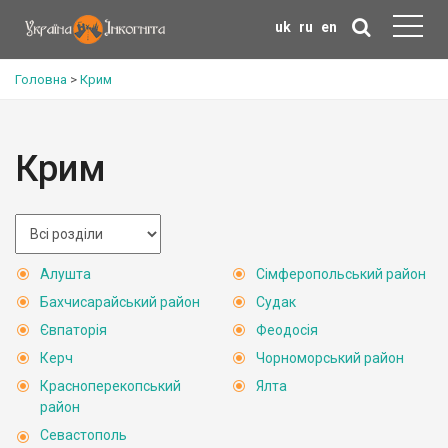
uk
ru
en
Головна
>
Крим
Крим
Алушта
Сімферопольський район
Бахчисарайський район
Судак
Євпаторія
Феодосія
Керч
Чорноморський район
Красноперекопський
Ялта
район
Севастополь