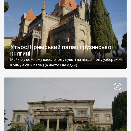
Утьос. Кримський палац грузинської
княгині
Майже у кожному населеному пункті на південному узбережжі
Криму є свій палац (а часто і не один).