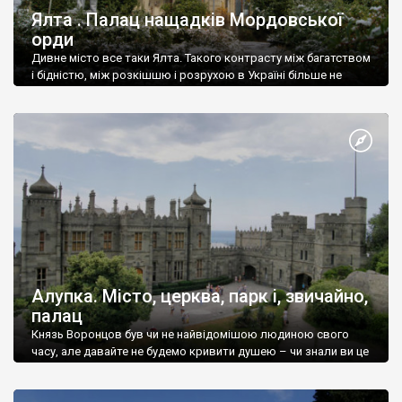
Ялта . Палац нащадків Мордовської
орди
Дивне місто все таки Ялта. Такого контрасту між багатством
і бідністю, між розкішшю і розрухою в Україні більше не
знайдеш.
Алупка. Місто, церква, парк і, звичайно,
палац
Князь Воронцов був чи не найвідомішою людиною свого
часу, але давайте не будемо кривити душею – чи знали ви це
прізвище до відвідин Алупки? Мабуть все таки ні.