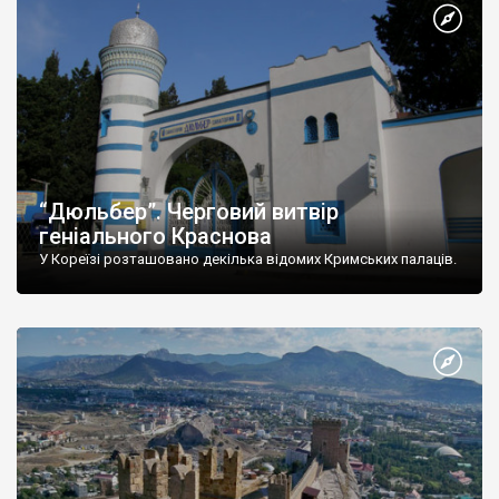
“Дюльбер”. Черговий витвір
геніального Краснова
У Кореїзі розташовано декілька відомих Кримських палаців.