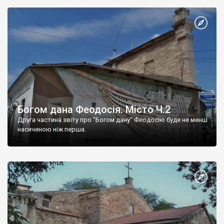
Богом дана Феодосія. Місто Ч.2
Друга частина звіту про "Богом дану" Феодосію буде не менш
насиченою ніж перша.