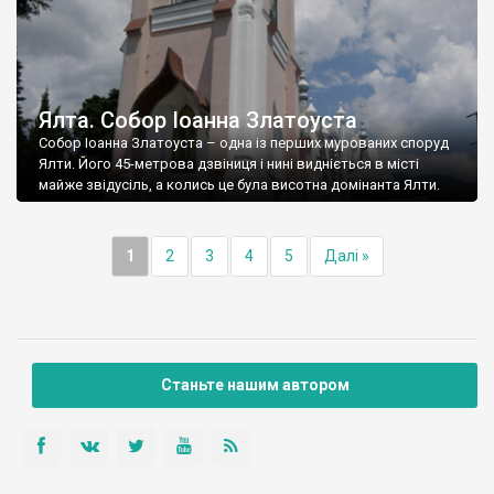
Ялта. Собор Іоанна Златоуста
Собор Іоанна Златоуста – одна із перших мурованих споруд
Ялти. Його 45-метрова дзвіниця і нині видніється в місті
майже звідусіль, а колись це була висотна домінанта Ялти.
1
2
3
4
5
Далі »
Станьте нашим автором