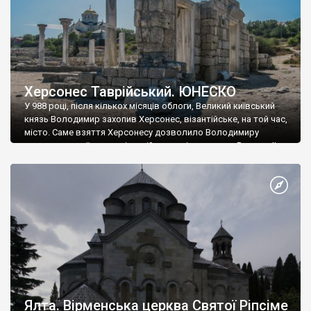
Херсонес Таврійський. ЮНЕСКО
У 988 році, після кількох місяців облоги, Великий київський
князь Володимир захопив Херсонес, візантійське, на той час,
місто. Саме взяття Херсонесу дозволило Володимиру
диктувати свої умови візантійському імператору Василю ІІ, та
одружитися з його дочкою Ганною. Цього ж року, в
Херсонесі Володимир-язичник, став Василем-християнином.
А потім було Хрещення Русі. На честь Херсонесу Таврійського
названо місто […]
Ялта. Вірменська церква Святої Ріпсіме