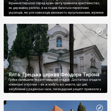
Вірменія першою серед країн світу прийняла християнство,
як державну релігію, й на подив багатьох пересічних
українців, які усіх кавказців вважають мусульманами, вірмени
є відданими вірянами Христа
Ялта. Грецька церква Феодора Тирона
Греки залишили Україні чималий спадок. Достатньо згадати
ніжинські огірочки – ви ж мабуть всі знаєте, що цей,
загублений у радянські часи, легендарний рецепт привезли у
Ніжин греки?