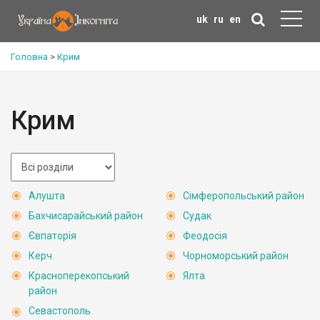
uk
ru
en
Головна
>
Крим
Крим
Алушта
Сімферопольський район
Бахчисарайський район
Судак
Євпаторія
Феодосія
Керч
Чорноморський район
Красноперекопський
Ялта
район
Севастополь