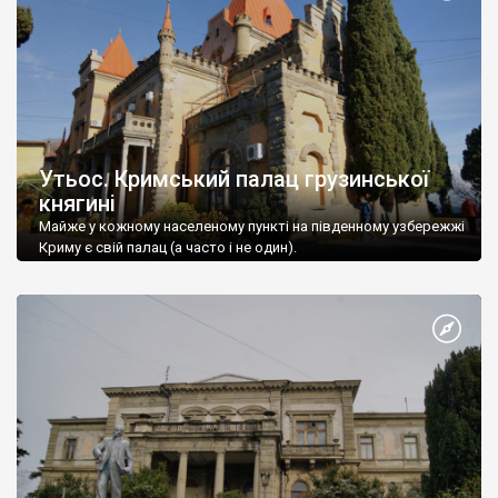
Утьос. Кримський палац грузинської
княгині
Майже у кожному населеному пункті на південному узбережжі
Криму є свій палац (а часто і не один).