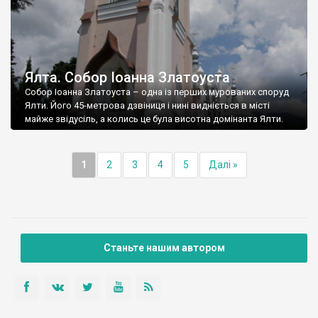
Ялта. Собор Іоанна Златоуста
Собор Іоанна Златоуста – одна із перших мурованих споруд
Ялти. Його 45-метрова дзвіниця і нині видніється в місті
майже звідусіль, а колись це була висотна домінанта Ялти.
1
2
3
4
5
Далі »
Станьте нашим автором