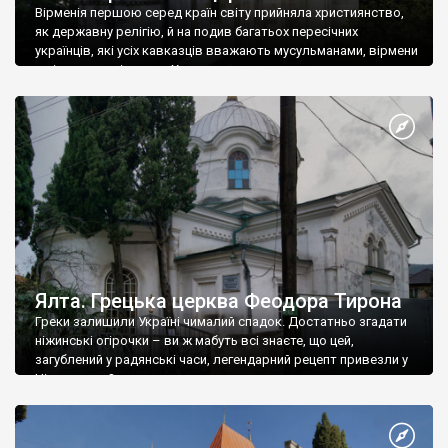
Вірменія першою серед країн світу прийняла християнство,
як державну релігію, й на подив багатьох пересічних
українців, які усіх кавказців вважають мусульманами, вірмени
є відданими вірянами Христа
Ялта. Грецька церква Феодора Тирона
Греки залишили Україні чималий спадок. Достатньо згадати
ніжинські огірочки – ви ж мабуть всі знаєте, що цей,
загублений у радянські часи, легендарний рецепт привезли у
Ніжин греки?