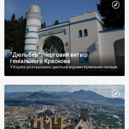
“Дюльбер”. Черговий витвір
геніального Краснова
У Кореїзі розташовано декілька відомих Кримських палаців.