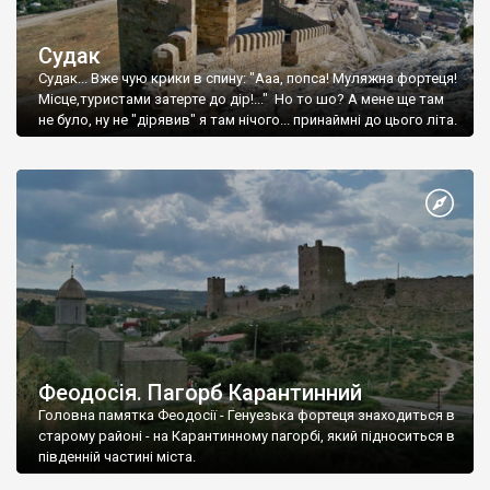
Судак
Судак... Вже чую крики в спину: "Ааа, попса! Муляжна фортеця!
Місце,туристами затерте до дір!..." Но то шо? А мене ще там
не було, ну не "дірявив" я там нічого... принаймні до цього літа.
Феодосія. Пагорб Карантинний
Головна памятка Феодосії - Генуезька фортеця знаходиться в
старому районі - на Карантинному пагорбі, який підноситься в
південній частині міста.