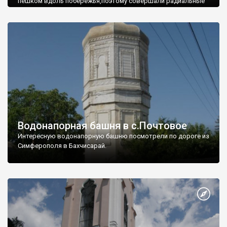
пешком вдоль побережья,поэтому совершали радиальные
вылазки из Оленевки.
Водонапорная башня в с.Почтовое
Интересную водонапорную башню посмотрели по дороге из
Симферополя в Бахчисарай.