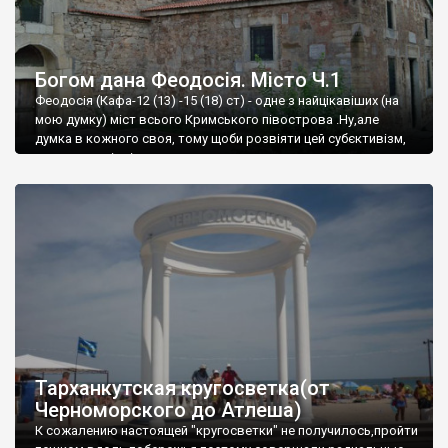
Богом дана Феодосія. Місто Ч.1
Феодосія (Кафа-12 (13) -15 (18) ст) - одне з найцікавіших (на
мою думку) міст всього Кримського півострова .Ну,але
думка в кожного своя, тому щоби розвіяти цей субєктивізм,
запрошую відвідати це
Тарханкутская кругосветка(от
Черноморского до Атлеша)
К сожалению настоящей "кругосветки" не получилось,пройти