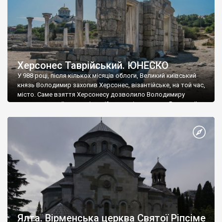
Херсонес Таврійський. ЮНЕСКО
У 988 році, після кількох місяців облоги, Великий київський
князь Володимир захопив Херсонес, візантійське, на той час,
місто. Саме взяття Херсонесу дозволило Володимиру
диктувати свої умови візантійському імператору Василю ІІ, та
одружитися з його дочкою Ганною. Цього ж року, в
Херсонесі Володимир-язичник, став Василем-християнином.
А потім було Хрещення Русі. На честь Херсонесу Таврійського
названо місто […]
Ялта. Вірменська церква Святої Ріпсіме