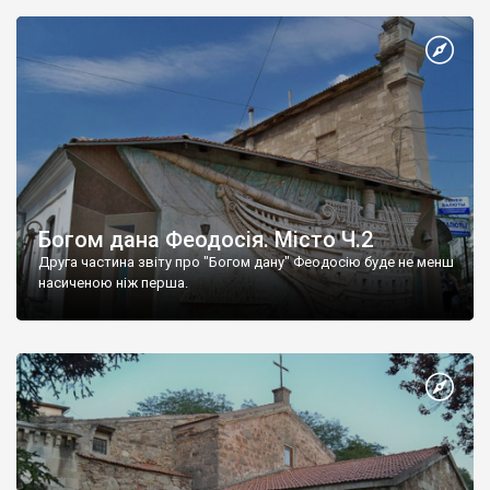
Богом дана Феодосія. Місто Ч.2
Друга частина звіту про "Богом дану" Феодосію буде не менш
насиченою ніж перша.