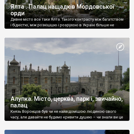
Ялта . Палац нащадків Мордовської
орди
Дивне місто все таки Ялта. Такого контрасту між багатством
і бідністю, між розкішшю і розрухою в Україні більше не
знайдеш.
Алупка. Місто, церква, парк і, звичайно,
палац
Князь Воронцов був чи не найвідомішою людиною свого
часу, але давайте не будемо кривити душею – чи знали ви це
прізвище до відвідин Алупки? Мабуть все таки ні.