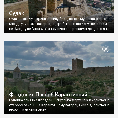
Судак
Судак... Вже чую крики в спину: "Ааа, попса! Муляжна фортеця!
Місце,туристами затерте до дір!..." Но то шо? А мене ще там
не було, ну не "дірявив" я там нічого... принаймні до цього літа.
Феодосія. Пагорб Карантинний
Головна памятка Феодосії - Генуезька фортеця знаходиться в
старому районі - на Карантинному пагорбі, який підноситься в
південній частині міста.