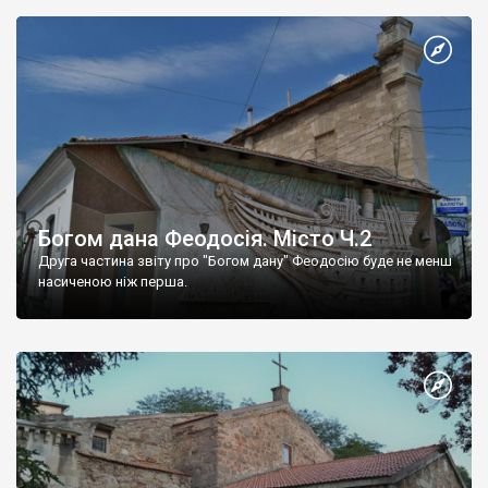
Богом дана Феодосія. Місто Ч.2
Друга частина звіту про "Богом дану" Феодосію буде не менш
насиченою ніж перша.