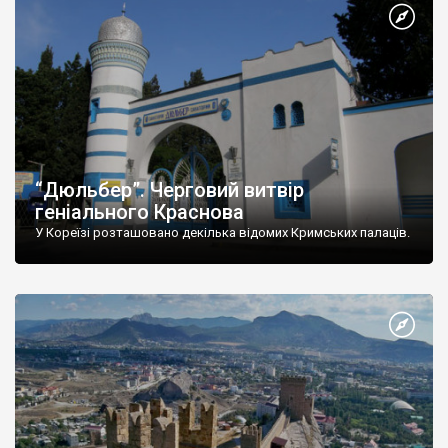
“Дюльбер”. Черговий витвір
геніального Краснова
У Кореїзі розташовано декілька відомих Кримських палаців.