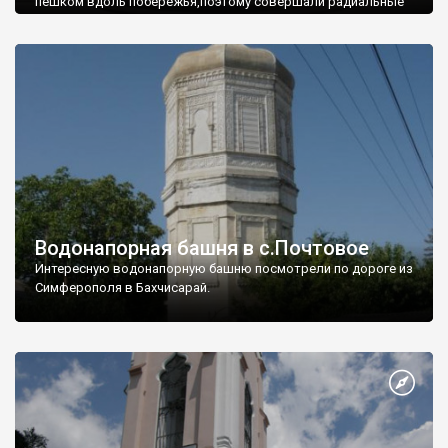
пешком вдоль побережья,поэтому совершали радиальные
вылазки из Оленевки.
Водонапорная башня в с.Почтовое
Интересную водонапорную башню посмотрели по дороге из
Симферополя в Бахчисарай.