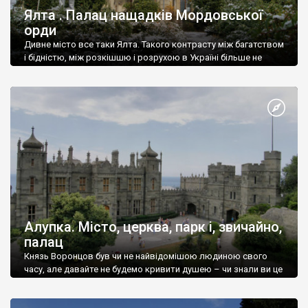
Ялта . Палац нащадків Мордовської
орди
Дивне місто все таки Ялта. Такого контрасту між багатством
і бідністю, між розкішшю і розрухою в Україні більше не
знайдеш.
Алупка. Місто, церква, парк і, звичайно,
палац
Князь Воронцов був чи не найвідомішою людиною свого
часу, але давайте не будемо кривити душею – чи знали ви це
прізвище до відвідин Алупки? Мабуть все таки ні.