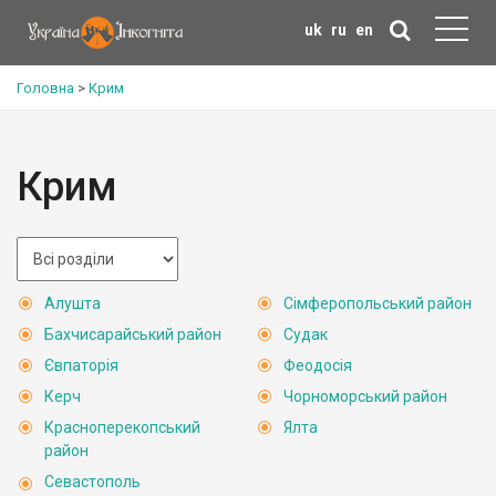
uk
ru
en
Головна
>
Крим
Крим
Алушта
Сімферопольський район
Бахчисарайський район
Судак
Євпаторія
Феодосія
Керч
Чорноморський район
Красноперекопський
Ялта
район
Севастополь