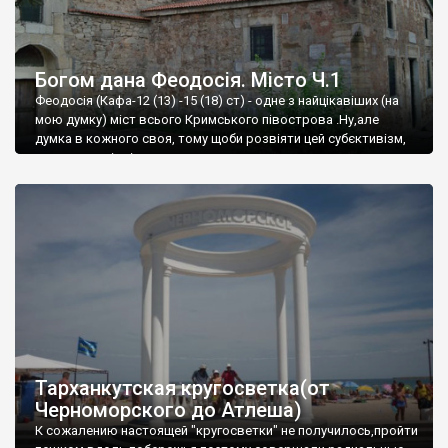
Богом дана Феодосія. Місто Ч.1
Феодосія (Кафа-12 (13) -15 (18) ст) - одне з найцікавіших (на
мою думку) міст всього Кримського півострова .Ну,але
думка в кожного своя, тому щоби розвіяти цей субєктивізм,
запрошую відвідати це
Тарханкутская кругосветка(от
Черноморского до Атлеша)
К сожалению настоящей "кругосветки" не получилось,пройти