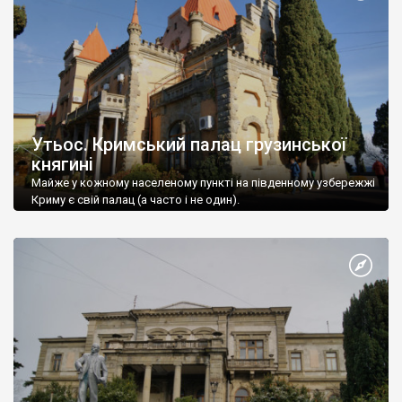
Утьос. Кримський палац грузинської
княгині
Майже у кожному населеному пункті на південному узбережжі
Криму є свій палац (а часто і не один).