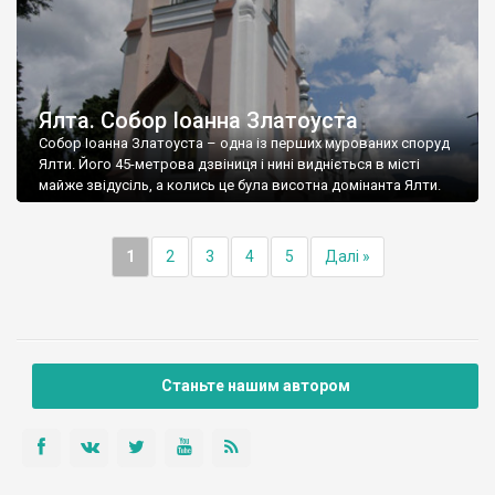
Ялта. Собор Іоанна Златоуста
Собор Іоанна Златоуста – одна із перших мурованих споруд
Ялти. Його 45-метрова дзвіниця і нині видніється в місті
майже звідусіль, а колись це була висотна домінанта Ялти.
1
2
3
4
5
Далі »
Станьте нашим автором