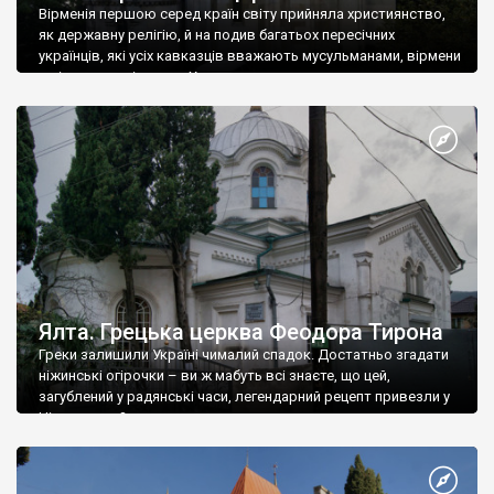
Вірменія першою серед країн світу прийняла християнство,
як державну релігію, й на подив багатьох пересічних
українців, які усіх кавказців вважають мусульманами, вірмени
є відданими вірянами Христа
Ялта. Грецька церква Феодора Тирона
Греки залишили Україні чималий спадок. Достатньо згадати
ніжинські огірочки – ви ж мабуть всі знаєте, що цей,
загублений у радянські часи, легендарний рецепт привезли у
Ніжин греки?