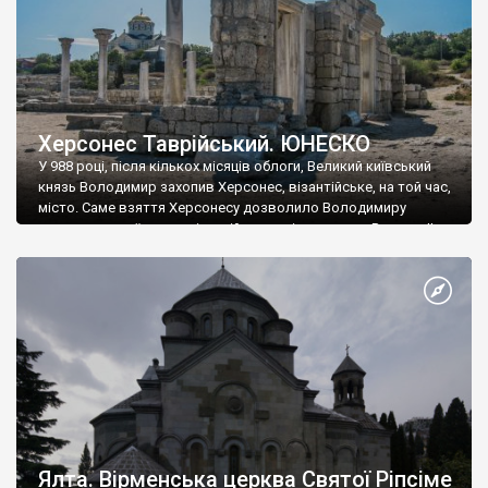
Херсонес Таврійський. ЮНЕСКО
У 988 році, після кількох місяців облоги, Великий київський
князь Володимир захопив Херсонес, візантійське, на той час,
місто. Саме взяття Херсонесу дозволило Володимиру
диктувати свої умови візантійському імператору Василю ІІ, та
одружитися з його дочкою Ганною. Цього ж року, в
Херсонесі Володимир-язичник, став Василем-християнином.
А потім було Хрещення Русі. На честь Херсонесу Таврійського
названо місто […]
Ялта. Вірменська церква Святої Ріпсіме