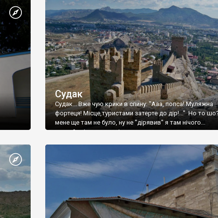
Судак
Судак... Вже чую крики в спину: "Ааа, попса! Муляжна
фортеця! Місце,туристами затерте до дір!..." Но то шо
мене ще там не було, ну не "дірявив" я там нічого...
принаймні до цього літа.