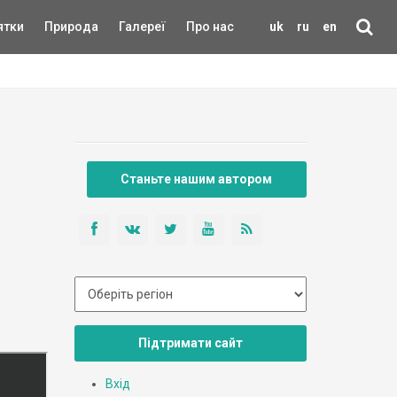
ятки
Природа
Галереї
Про нас
uk
ru
en
Станьте нашим автором
Підтримати сайт
Вхід