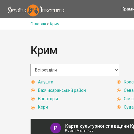
Крам
Головна
>
Крим
Крим
Алушта
Крас
Бахчисарайський район
Сева
Євпаторія
Сімф
Керч
Суда