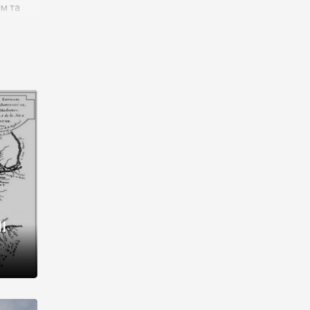
им та
ора і
є
го типу,
ей-
рний
ста:
 райони
від 2
I
і,
рукти,
 котрі