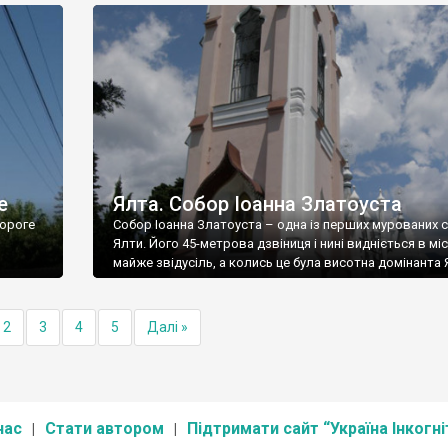
е
Ялта. Собор Іоанна Златоуста
ороге
Собор Іоанна Златоуста – одна із перших мурованих 
Ялти. Його 45-метрова дзвіниця і нині видніється в міс
майже звідусіль, а колись це була висотна домінанта 
2
3
4
5
Далі »
нас
Стати автором
Підтримати сайт “Україна Інкогні