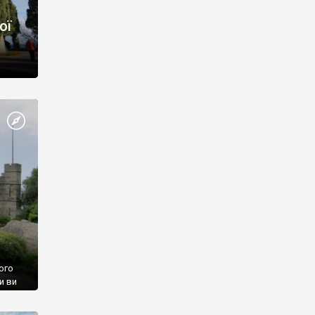
ої
ого
и ви