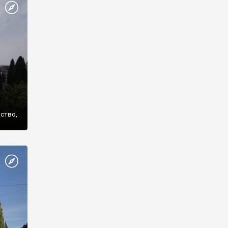
же
нство,