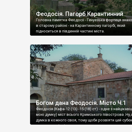
Феодосія. Пагорб Карантинний
Головна памятка Феодосії - Генуезька фортеця знах
в старому районі - на Карантинному пагорбі, який
підноситься в південній частині міста.
Богом дана Феодосія. Місто Ч.1
Феодосія (Кафа-12 (13) -15 (18) ст) - одне з найцікаві
мою думку) міст всього Кримського півострова .Ну,
думка в кожного своя, тому щоби розвіяти цей субєк
запрошую відвідати це