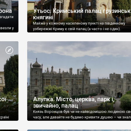
рона
Утьос. Кримський палац грузинськ
княгині
згадати
Майже у кожному населеному пункті на південному
ивезли у
узбережжі Криму є свій палац (а часто і не один).
ої
Алупка. Місто, церква, парк і,
звичайно, палац
Князь Воронцов був чи не найвідомішою людиною св
раїні
часу, але давайте не будемо кривити душею – чи знал
це прізвище до відвідин Алупки? Мабуть все таки ні.