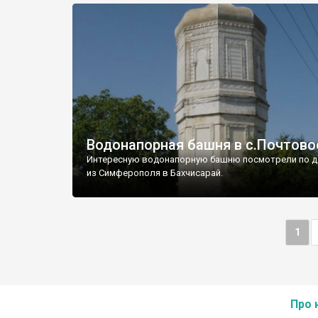
Водонапорная башня в с.Почтово
Интересную водонапорную башню посмотрели по д
из Симферополя в Бахчисарай.
1
Про 