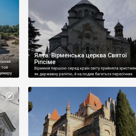
ефактів
називаються «повстяками» (postaki)…” “Вино. Крим
єкту
виробляє відмінне вино і його вдосталь: воно все ду
го».
легке біле і дуже […]
ти та
Ялта. Вірменська церква Святої
Ріпсіме
вський
 той
Вірменія першою серед країн світу прийняла христия
димиру
як державну релігію, й на подив багатьох пересічних
илю ІІ,
українців, які усіх кавказців вважають мусульманами,
 в
вірмени є відданими вірянами Христа