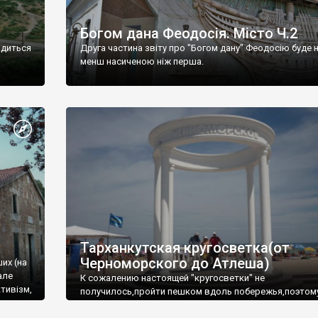
Богом дана Феодосія. Місто Ч.2
одиться
Друга частина звіту про "Богом дану" Феодосію буде 
менш насиченою ніж перша.
Тарханкутская кругосветка(от
Черноморского до Атлеша)
ших (на
але
К сожалению настоящей "кругосветки" не
тивізм,
получилось,пройти пешком вдоль побережья,поэтом
совершали радиальные вылазки из Оленевки.