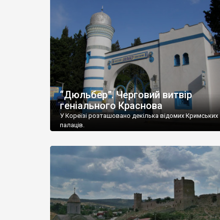
“Дюльбер”. Черговий витвір
геніального Краснова
У Кореїзі розташовано декілька відомих Кримських
палаців.