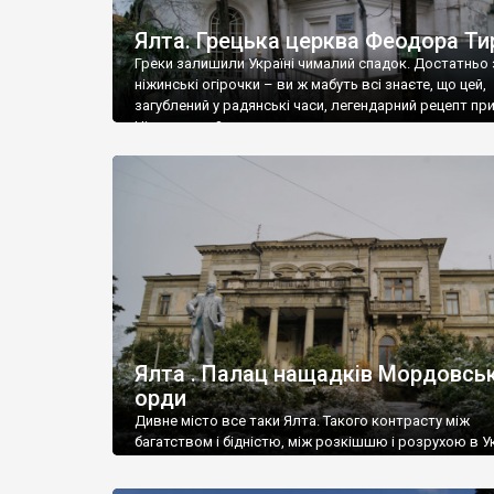
Ялта. Грецька церква Феодора Ти
Греки залишили Україні чималий спадок. Достатньо 
ніжинські огірочки – ви ж мабуть всі знаєте, що цей,
загублений у радянські часи, легендарний рецепт пр
Ніжин греки?
Ялта . Палац нащадків Мордовськ
орди
Дивне місто все таки Ялта. Такого контрасту між
багатством і бідністю, між розкішшю і розрухою в Ук
більше не знайдеш.