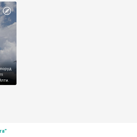
споруд
ті
Ялти.
та”