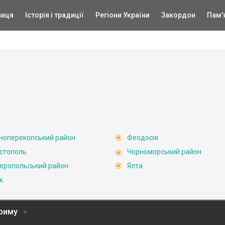
ниця
Історія і традиції
Регіони України
Закордон
Пам'
ноперекопський район
Феодосія
стополь
Чорноморський район
еропольський район
Ялта
к