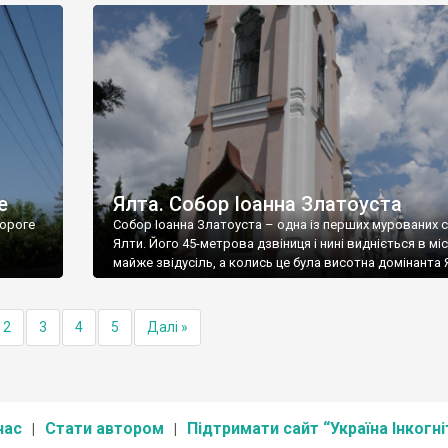
е
Ялта. Собор Іоанна Златоуста
ороге
Собор Іоанна Златоуста – одна із перших мурованих 
Ялти. Його 45-метрова дзвіниця і нині видніється в міс
майже звідусіль, а колись це була висотна домінанта 
2
3
4
5
Далі »
нас
Стати автором
Підтримати сайт “Україна Інкогні