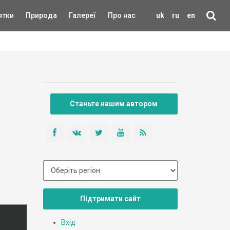
ятки
Природа
Галереї
Про нас
uk
ru
en
Станьте нашим автором
Підтримати сайт
Вхід