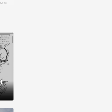
им та
ора і
є
го типу,
ей-
рний
ста:
 райони
від 2
I
і,
рукти,
 котрі