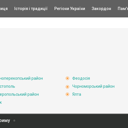
ниця
Історія і традиції
Регіони України
Закордон
Пам'
ноперекопський район
Феодосія
стополь
Чорноморський район
еропольський район
Ялта
к