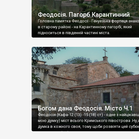
Феодосія. Пагорб Карантинний
Головна памятка Феодосії - Генуезька фортеця знах
в старому районі - на Карантинному пагорбі, який
підноситься в південній частині міста.
Богом дана Феодосія. Місто Ч.1
Феодосія (Кафа-12 (13) -15 (18) ст) - одне з найцікаві
мою думку) міст всього Кримського півострова .Ну,
думка в кожного своя, тому щоби розвіяти цей субєк
запрошую відвідати це