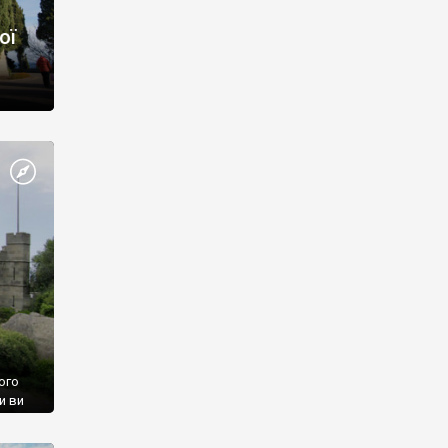
ої
ого
и ви