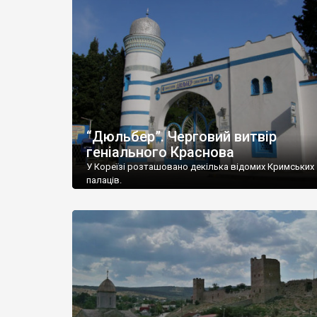
“Дюльбер”. Черговий витвір
геніального Краснова
У Кореїзі розташовано декілька відомих Кримських
палаців.