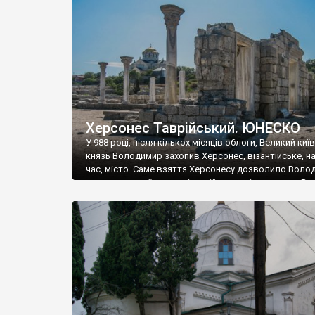
музею «Новгородський музей-заповідник» сотні арт
візантійської доби. Раритети викрадені з фондів об’
культурної спадщини ЮНЕСКО «Херсонеса Таврійсько
Офіційно – на виставку «Золото Візантії», але експер
влада в Україні вважають це лише […]
Херсонес Таврійський. ЮНЕСКО
У 988 році, після кількох місяців облоги, Великий киї
князь Володимир захопив Херсонес, візантійське, на
час, місто. Саме взяття Херсонесу дозволило Воло
диктувати свої умови візантійському імператору Вас
та одружитися з його дочкою Ганною. Цього ж року,
Херсонесі Володимир-язичник, став Василем-
християнином. А потім було Хрещення Русі. На честь
Херсонесу Таврійського названо місто […]