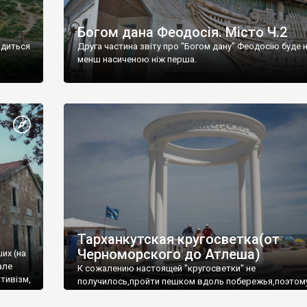
Богом дана Феодосія. Місто Ч.2
одиться
Друга частина звіту про "Богом дану" Феодосію буде 
менш насиченою ніж перша.
Тарханкутская кругосветка(от
Черноморского до Атлеша)
ших (на
але
К сожалению настоящей "кругосветки" не
тивізм,
получилось,пройти пешком вдоль побережья,поэтом
совершали радиальные вылазки из Оленевки.