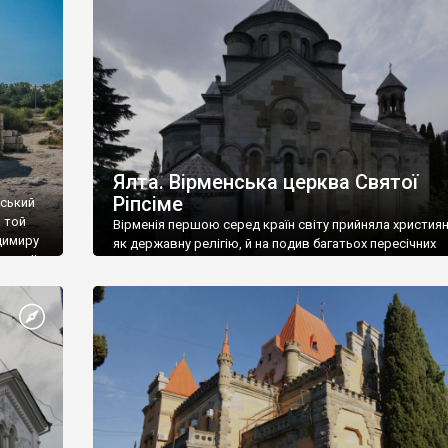
ефактів
називаються «повстяками» (postaki)…” “Вино. Крим
єкту
виробляє відмінне вино і його вдосталь: воно все ду
го».
легке біле і дуже […]
ти та
Ялта. Вірменська церква Святої
Ріпсіме
вський
 той
Вірменія першою серед країн світу прийняла христия
димиру
як державну релігію, й на подив багатьох пересічних
илю ІІ,
українців, які усіх кавказців вважають мусульманами,
 в
вірмени є відданими вірянами Христа