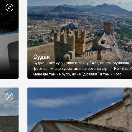
Судак
Судак... Вже чую крики в спину: "Ааа, попса! Муляжна
фортеця! Місце,туристами затерте до дір!..." Но то шо
мене ще там не було, ну не "дірявив" я там нічого...
принаймні до цього літа.