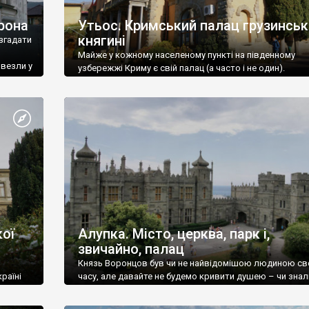
рона
Утьос. Кримський палац грузинськ
княгині
згадати
Майже у кожному населеному пункті на південному
ивезли у
узбережжі Криму є свій палац (а часто і не один).
ої
Алупка. Місто, церква, парк і,
звичайно, палац
Князь Воронцов був чи не найвідомішою людиною св
раїні
часу, але давайте не будемо кривити душею – чи знал
це прізвище до відвідин Алупки? Мабуть все таки ні.