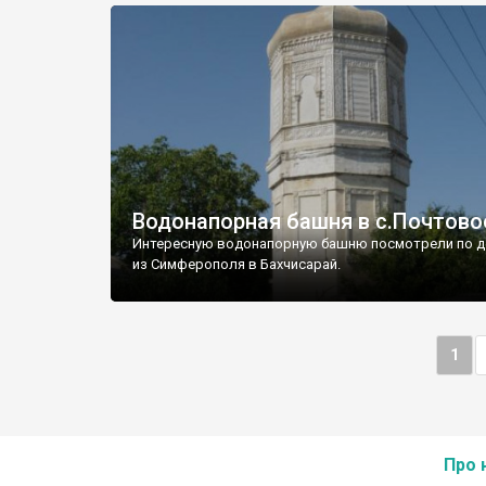
Водонапорная башня в с.Почтово
Интересную водонапорную башню посмотрели по д
из Симферополя в Бахчисарай.
1
Про 