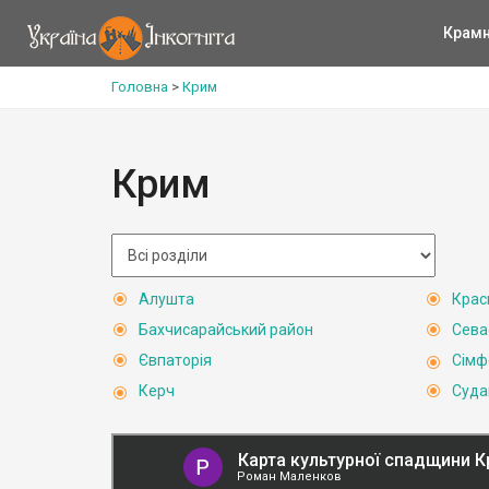
Крам
Головна
>
Крим
Крим
Алушта
Крас
Бахчисарайський район
Сева
Євпаторія
Сімф
Керч
Суда