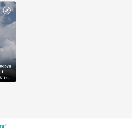
споруд
ті
Ялти.
та”