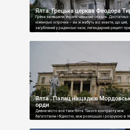
Ялта. Грецька церква Феодора Ти
Греки залишили Україні чималий спадок. Достатньо 
ніжинські огірочки – ви ж мабуть всі знаєте, що цей,
загублений у радянські часи, легендарний рецепт пр
Ніжин греки?
Ялта . Палац нащадків Мордовськ
орди
Дивне місто все таки Ялта. Такого контрасту між
багатством і бідністю, між розкішшю і розрухою в Ук
більше не знайдеш.