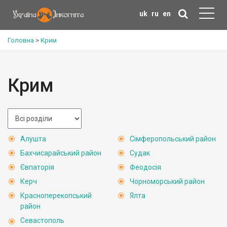
uk
ru
en
Головна
>
Крим
Крим
Алушта
Сімферопольський район
Бахчисарайський район
Судак
Євпаторія
Феодосія
Керч
Чорноморський район
Красноперекопський
Ялта
район
Севастополь