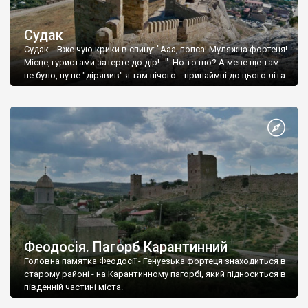
Судак
Судак... Вже чую крики в спину: "Ааа, попса! Муляжна фортеця!
Місце,туристами затерте до дір!..." Но то шо? А мене ще там
не було, ну не "дірявив" я там нічого... принаймні до цього літа.
Феодосія. Пагорб Карантинний
Головна памятка Феодосії - Генуезька фортеця знаходиться в
старому районі - на Карантинному пагорбі, який підноситься в
південній частині міста.