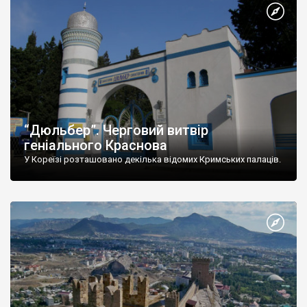
“Дюльбер”. Черговий витвір
геніального Краснова
У Кореїзі розташовано декілька відомих Кримських палаців.