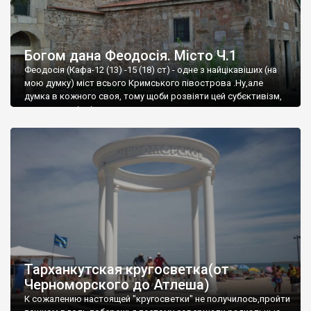
Богом дана Феодосія. Місто Ч.1
Феодосія (Кафа-12 (13) -15 (18) ст) - одне з найцікавіших (на
мою думку) міст всього Кримського півострова .Ну,але
думка в кожного своя, тому щоби розвіяти цей субєктивізм,
запрошую відвідати це
Тарханкутская кругосветка(от
Черноморского до Атлеша)
К сожалению настоящей "кругосветки" не получилось,пройти