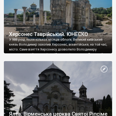
Херсонес Таврійський. ЮНЕСКО
У 988 році, після кількох місяців облоги, Великий київський
князь Володимир захопив Херсонес, візантійське, на той час,
місто. Саме взяття Херсонесу дозволило Володимиру
диктувати свої умови візантійському імператору Василю ІІ, та
одружитися з його дочкою Ганною. Цього ж року, в
Херсонесі Володимир-язичник, став Василем-християнином.
А потім було Хрещення Русі. На честь Херсонесу Таврійського
названо місто […]
Ялта. Вірменська церква Святої Ріпсіме