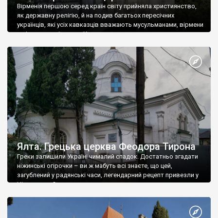
Вірменія першою серед країн світу прийняла християнство,
як державну релігію, й на подив багатьох пересічних
українців, які усіх кавказців вважають мусульманами, вірмени
є відданими вірянами Христа
Ялта. Грецька церква Феодора Тирона
Греки залишили Україні чималий спадок. Достатньо згадати
ніжинські огірочки – ви ж мабуть всі знаєте, що цей,
загублений у радянські часи, легендарний рецепт привезли у
Ніжин греки?