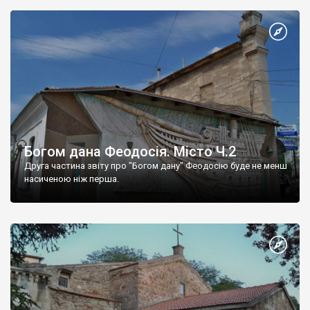
Богом дана Феодосія. Місто Ч.2
Друга частина звіту про "Богом дану" Феодосію буде не менш
насиченою ніж перша.