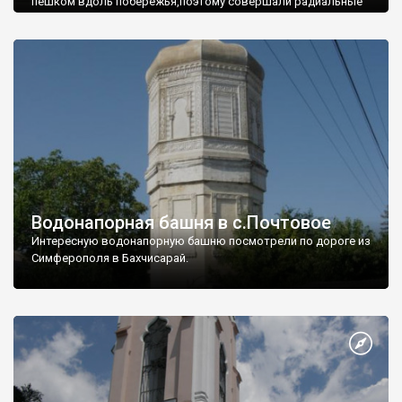
пешком вдоль побережья,поэтому совершали радиальные
вылазки из Оленевки.
Водонапорная башня в с.Почтовое
Интересную водонапорную башню посмотрели по дороге из
Симферополя в Бахчисарай.