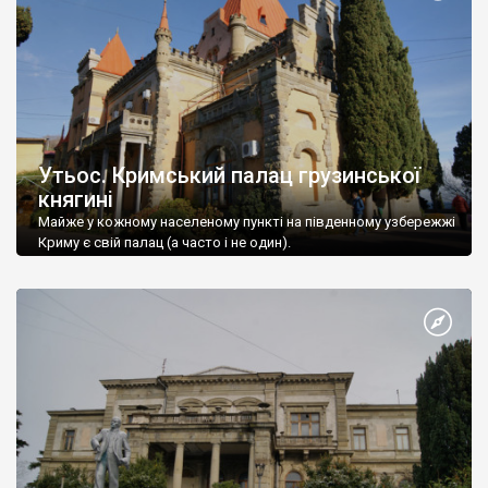
Утьос. Кримський палац грузинської
княгині
Майже у кожному населеному пункті на південному узбережжі
Криму є свій палац (а часто і не один).