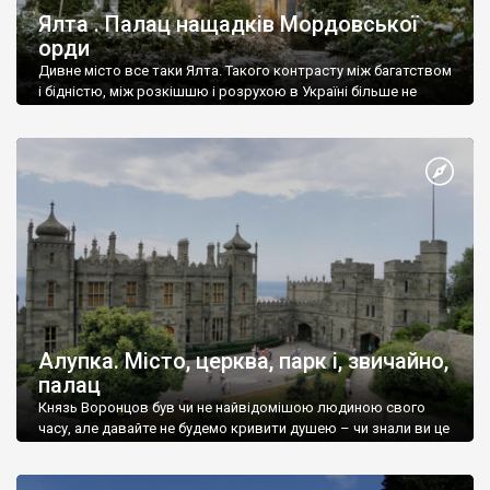
Ялта . Палац нащадків Мордовської
орди
Дивне місто все таки Ялта. Такого контрасту між багатством
і бідністю, між розкішшю і розрухою в Україні більше не
знайдеш.
Алупка. Місто, церква, парк і, звичайно,
палац
Князь Воронцов був чи не найвідомішою людиною свого
часу, але давайте не будемо кривити душею – чи знали ви це
прізвище до відвідин Алупки? Мабуть все таки ні.