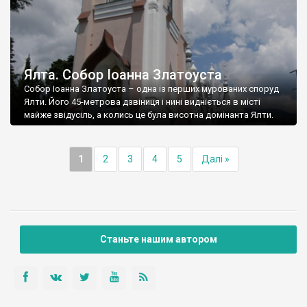
Ялта. Собор Іоанна Златоуста
Собор Іоанна Златоуста – одна із перших мурованих споруд
Ялти. Його 45-метрова дзвіниця і нині видніється в місті
майже звідусіль, а колись це була висотна домінанта Ялти.
1
2
3
4
5
Далі »
Станьте нашим автором