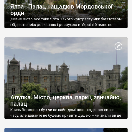
Ялта . Палац нащадків Мордовської
орди
Дивне місто все таки Ялта. Такого контрасту між багатством
і бідністю, між розкішшю і розрухою в Україні більше не
знайдеш.
Алупка. Місто, церква, парк і, звичайно,
палац
Князь Воронцов був чи не найвідомішою людиною свого
часу, але давайте не будемо кривити душею – чи знали ви це
прізвище до відвідин Алупки? Мабуть все таки ні.