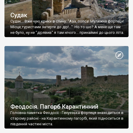
Судак
Судак... Вже чую крики в спину: "Ааа, попса! Муляжна фортеця!
Місце,туристами затерте до дір!..." Но то шо? А мене ще там
не було, ну не "дірявив" я там нічого... принаймні до цього літа.
Феодосія. Пагорб Карантинний
Головна памятка Феодосії - Генуезька фортеця знаходиться в
старому районі - на Карантинному пагорбі, який підноситься в
південній частині міста.