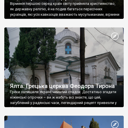
Вірменія першою серед країн світу прийняла християнство,
як державну релігію, й на подив багатьох пересічних
українців, які усіх кавказців вважають мусульманами, вірмени
є відданими вірянами Христа
Ялта. Грецька церква Феодора Тирона
Греки залишили Україні чималий спадок. Достатньо згадати
ніжинські огірочки – ви ж мабуть всі знаєте, що цей,
загублений у радянські часи, легендарний рецепт привезли у
Ніжин греки?