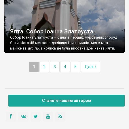
Ялта. Собор Іоанна Златоуста
Собор Іоанна Златоуста – одна із перших мурованих споруд
Ялти. Його 45-метрова дзвіниця і нині видніється в місті
майже звідусіль, а колись це була висотна домінанта Ялти.
1
2
3
4
5
Далі »
Станьте нашим автором