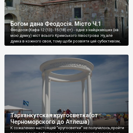
Богом дана Феодосія. Місто Ч.1
Феодосія (Кафа-12 (13) -15 (18) ст) - одне з найцікавіших (на
мою думку) міст всього Кримського півострова .Ну,але
думка в кожного своя, тому щоби розвіяти цей субєктивізм,
запрошую відвідати це
Тарханкутская кругосветка(от
Черноморского до Атлеша)
К сожалению настоящей "кругосветки" не получилось,пройти