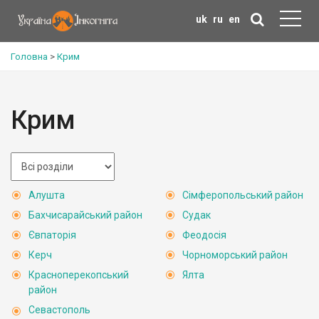
uk
ru
en
Головна
>
Крим
Крим
Алушта
Сімферопольський район
Бахчисарайський район
Судак
Євпаторія
Феодосія
Керч
Чорноморський район
Красноперекопський
Ялта
район
Севастополь