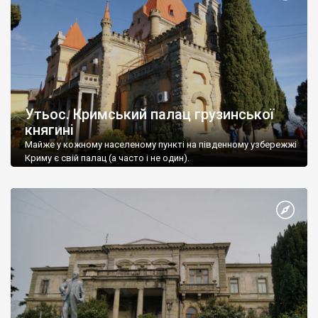
Утьос. Кримський палац грузинської
княгині
Майже у кожному населеному пункті на південному узбережжі
Криму є свій палац (а часто і не один).