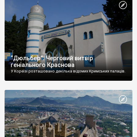
“Дюльбер”. Черговий витвір
геніального Краснова
У Кореїзі розташовано декілька відомих Кримських палаців.