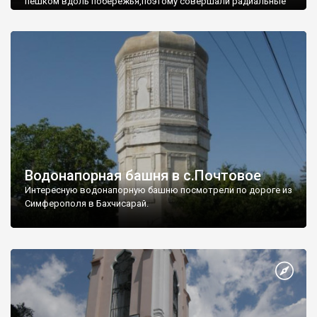
пешком вдоль побережья,поэтому совершали радиальные
вылазки из Оленевки.
Водонапорная башня в с.Почтовое
Интересную водонапорную башню посмотрели по дороге из
Симферополя в Бахчисарай.