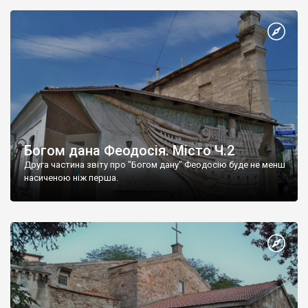
Богом дана Феодосія. Місто Ч.2
Друга частина звіту про "Богом дану" Феодосію буде не менш
насиченою ніж перша.