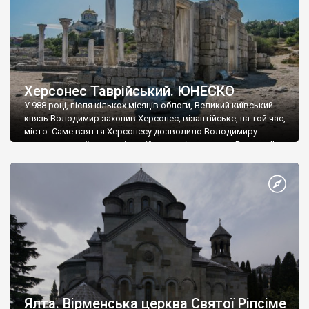
Херсонес Таврійський. ЮНЕСКО
У 988 році, після кількох місяців облоги, Великий київський
князь Володимир захопив Херсонес, візантійське, на той час,
місто. Саме взяття Херсонесу дозволило Володимиру
диктувати свої умови візантійському імператору Василю ІІ, та
одружитися з його дочкою Ганною. Цього ж року, в
Херсонесі Володимир-язичник, став Василем-християнином.
А потім було Хрещення Русі. На честь Херсонесу Таврійського
названо місто […]
Ялта. Вірменська церква Святої Ріпсіме