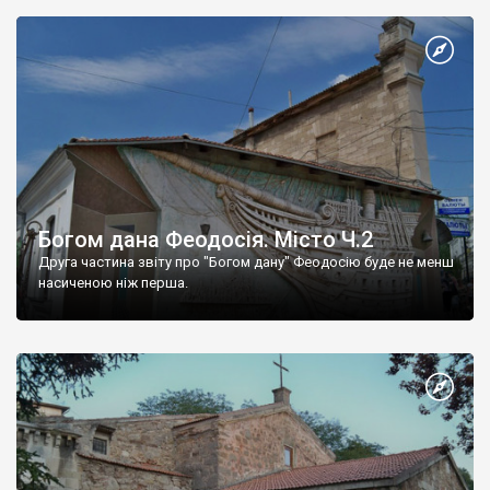
Богом дана Феодосія. Місто Ч.2
Друга частина звіту про "Богом дану" Феодосію буде не менш
насиченою ніж перша.