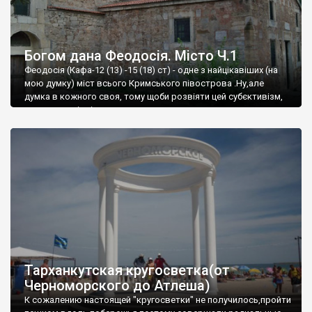
Богом дана Феодосія. Місто Ч.1
Феодосія (Кафа-12 (13) -15 (18) ст) - одне з найцікавіших (на
мою думку) міст всього Кримського півострова .Ну,але
думка в кожного своя, тому щоби розвіяти цей субєктивізм,
запрошую відвідати це
Тарханкутская кругосветка(от
Черноморского до Атлеша)
К сожалению настоящей "кругосветки" не получилось,пройти