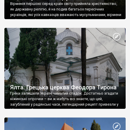
Вірменія першою серед країн світу прийняла християнство,
як державну релігію, й на подив багатьох пересічних
українців, які усіх кавказців вважають мусульманами, вірмени
є відданими вірянами Христа
Ялта. Грецька церква Феодора Тирона
Греки залишили Україні чималий спадок. Достатньо згадати
ніжинські огірочки – ви ж мабуть всі знаєте, що цей,
загублений у радянські часи, легендарний рецепт привезли у
Ніжин греки?