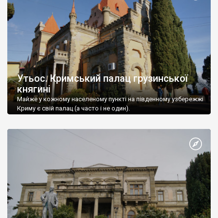
Утьос. Кримський палац грузинської
княгині
Майже у кожному населеному пункті на південному узбережжі
Криму є свій палац (а часто і не один).