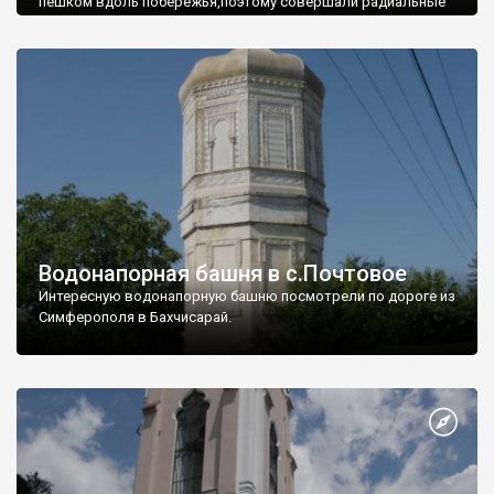
пешком вдоль побережья,поэтому совершали радиальные
вылазки из Оленевки.
Водонапорная башня в с.Почтовое
Интересную водонапорную башню посмотрели по дороге из
Симферополя в Бахчисарай.