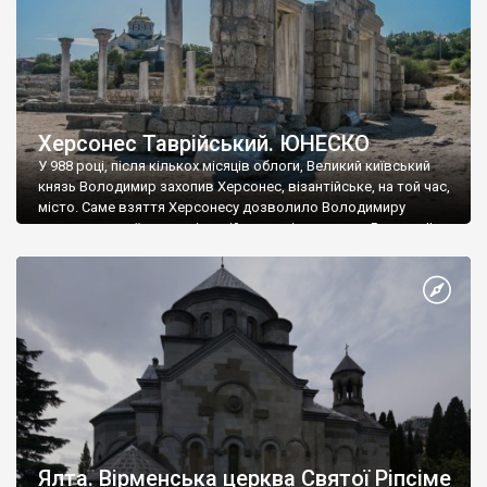
Херсонес Таврійський. ЮНЕСКО
У 988 році, після кількох місяців облоги, Великий київський
князь Володимир захопив Херсонес, візантійське, на той час,
місто. Саме взяття Херсонесу дозволило Володимиру
диктувати свої умови візантійському імператору Василю ІІ, та
одружитися з його дочкою Ганною. Цього ж року, в
Херсонесі Володимир-язичник, став Василем-християнином.
А потім було Хрещення Русі. На честь Херсонесу Таврійського
названо місто […]
Ялта. Вірменська церква Святої Ріпсіме