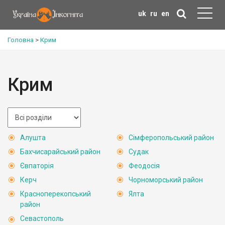
uk
ru
en
Головна
>
Крим
Крим
Алушта
Сімферопольський район
Бахчисарайський район
Судак
Євпаторія
Феодосія
Керч
Чорноморський район
Красноперекопський
Ялта
район
Севастополь