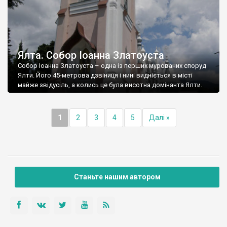
Ялта. Собор Іоанна Златоуста
Собор Іоанна Златоуста – одна із перших мурованих споруд
Ялти. Його 45-метрова дзвіниця і нині видніється в місті
майже звідусіль, а колись це була висотна домінанта Ялти.
1
2
3
4
5
Далі »
Станьте нашим автором