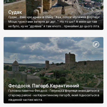
Судак
Судак... Вже чую крики в спину: "Ааа, попса! Муляжна фортеця!
Місце,туристами затерте до дір!..." Но то шо? А мене ще там
не було, ну не "дірявив" я там нічого... принаймні до цього літа.
Феодосія. Пагорб Карантинний
Головна памятка Феодосії - Генуезька фортеця знаходиться в
старому районі - на Карантинному пагорбі, який підноситься в
південній частині міста.