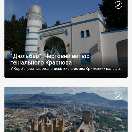
“Дюльбер”. Черговий витвір
геніального Краснова
У Кореїзі розташовано декілька відомих Кримських палаців.