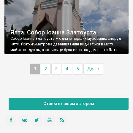
Ялта. Собор Іоанна Златоуста
Собор Іоанна Златоуста – одна із перших мурованих споруд
Ялти. Його 45-метрова дзвіниця і нині видніється в місті
майже звідусіль, а колись це була висотна домінанта Ялти.
1
2
3
4
5
Далі »
Станьте нашим автором