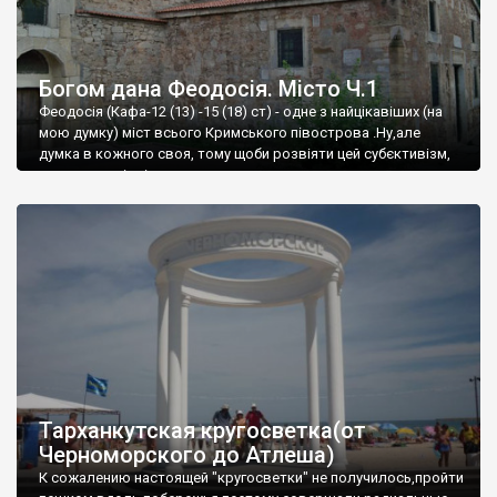
Богом дана Феодосія. Місто Ч.1
Феодосія (Кафа-12 (13) -15 (18) ст) - одне з найцікавіших (на
мою думку) міст всього Кримського півострова .Ну,але
думка в кожного своя, тому щоби розвіяти цей субєктивізм,
запрошую відвідати це
Тарханкутская кругосветка(от
Черноморского до Атлеша)
К сожалению настоящей "кругосветки" не получилось,пройти