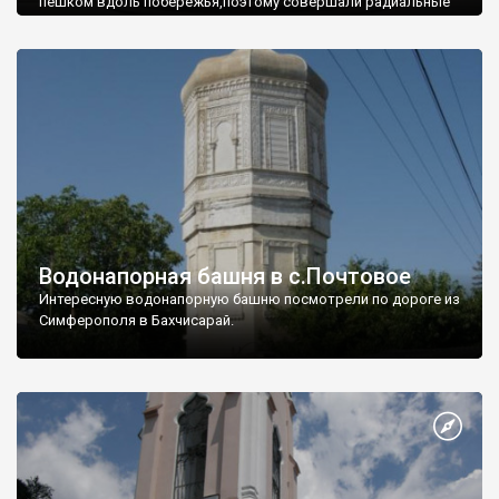
пешком вдоль побережья,поэтому совершали радиальные
вылазки из Оленевки.
Водонапорная башня в с.Почтовое
Интересную водонапорную башню посмотрели по дороге из
Симферополя в Бахчисарай.