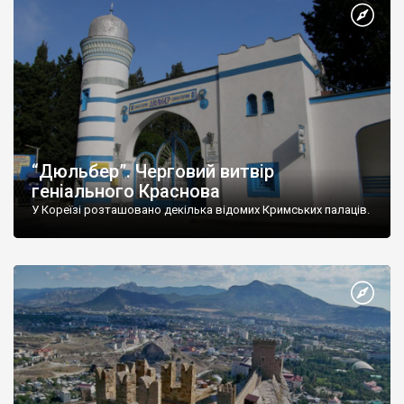
“Дюльбер”. Черговий витвір
геніального Краснова
У Кореїзі розташовано декілька відомих Кримських палаців.