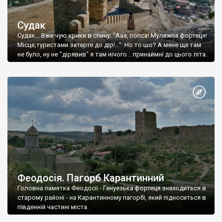
Судак
Судак... Вже чую крики в спину: "Ааа, попса! Муляжна фортеця!
Місце,туристами затерте до дір!..." Но то шо? А мене ще там
не було, ну не "дірявив" я там нічого... принаймні до цього літа.
Феодосія. Пагорб Карантинний
Головна памятка Феодосії - Генуезька фортеця знаходиться в
старому районі - на Карантинному пагорбі, який підноситься в
південній частині міста.