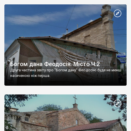
Богом дана Феодосія. Місто Ч.2
Друга частина звіту про "Богом дану" Феодосію буде не менш
насиченою ніж перша.