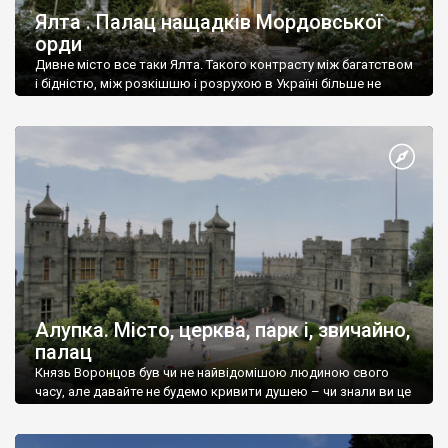
Ялта . Палац нащадків Мордовської
орди
Дивне місто все таки Ялта. Такого контрасту між багатством
і бідністю, між розкішшю і розрухою в Україні більше не
знайдеш.
Алупка. Місто, церква, парк і, звичайно,
палац
Князь Воронцов був чи не найвідомішою людиною свого
часу, але давайте не будемо кривити душею – чи знали ви це
прізвище до відвідин Алупки? Мабуть все таки ні.