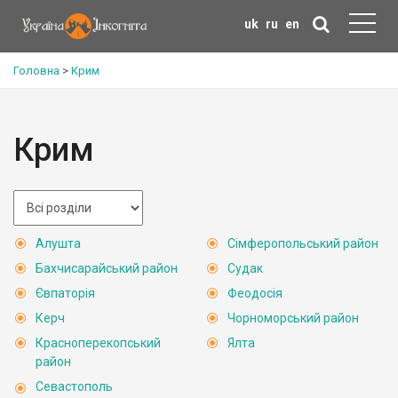
uk
ru
en
Головна
>
Крим
Крим
Алушта
Сімферопольський район
Бахчисарайський район
Судак
Євпаторія
Феодосія
Керч
Чорноморський район
Красноперекопський
Ялта
район
Севастополь