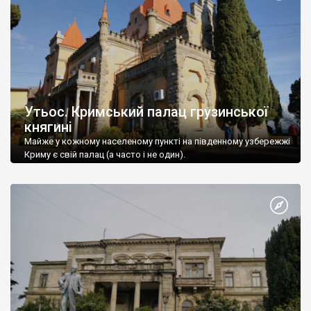
Утьос. Кримський палац грузинської
княгині
Майже у кожному населеному пункті на південному узбережжі
Криму є свій палац (а часто і не один).