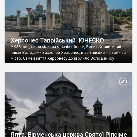
Херсонес Таврійський. ЮНЕСКО
У 988 році, після кількох місяців облоги, Великий київський
князь Володимир захопив Херсонес, візантійське, на той час,
місто. Саме взяття Херсонесу дозволило Володимиру
диктувати свої умови візантійському імператору Василю ІІ, та
одружитися з його дочкою Ганною. Цього ж року, в
Херсонесі Володимир-язичник, став Василем-християнином.
А потім було Хрещення Русі. На честь Херсонесу Таврійського
названо місто […]
Ялта. Вірменська церква Святої Ріпсіме