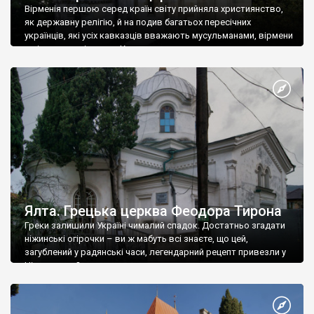
Вірменія першою серед країн світу прийняла християнство,
як державну релігію, й на подив багатьох пересічних
українців, які усіх кавказців вважають мусульманами, вірмени
є відданими вірянами Христа
Ялта. Грецька церква Феодора Тирона
Греки залишили Україні чималий спадок. Достатньо згадати
ніжинські огірочки – ви ж мабуть всі знаєте, що цей,
загублений у радянські часи, легендарний рецепт привезли у
Ніжин греки?