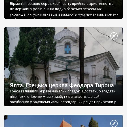
Вірменія першою серед країн світу прийняла християнство,
як державну релігію, й на подив багатьох пересічних
українців, які усіх кавказців вважають мусульманами, вірмени
є відданими вірянами Христа
Ялта. Грецька церква Феодора Тирона
Греки залишили Україні чималий спадок. Достатньо згадати
ніжинські огірочки – ви ж мабуть всі знаєте, що цей,
загублений у радянські часи, легендарний рецепт привезли у
Ніжин греки?