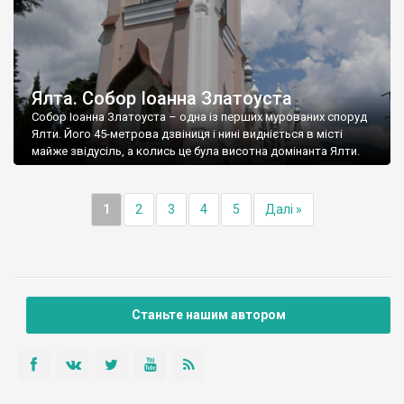
Ялта. Собор Іоанна Златоуста
Собор Іоанна Златоуста – одна із перших мурованих споруд
Ялти. Його 45-метрова дзвіниця і нині видніється в місті
майже звідусіль, а колись це була висотна домінанта Ялти.
1
2
3
4
5
Далі »
Станьте нашим автором