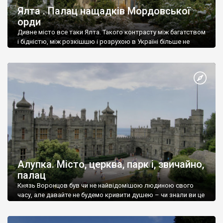
Ялта . Палац нащадків Мордовської
орди
Дивне місто все таки Ялта. Такого контрасту між багатством
і бідністю, між розкішшю і розрухою в Україні більше не
знайдеш.
Алупка. Місто, церква, парк і, звичайно,
палац
Князь Воронцов був чи не найвідомішою людиною свого
часу, але давайте не будемо кривити душею – чи знали ви це
прізвище до відвідин Алупки? Мабуть все таки ні.