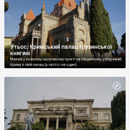
Утьос. Кримський палац грузинської
княгині
Майже у кожному населеному пункті на південному узбережжі
Криму є свій палац (а часто і не один).