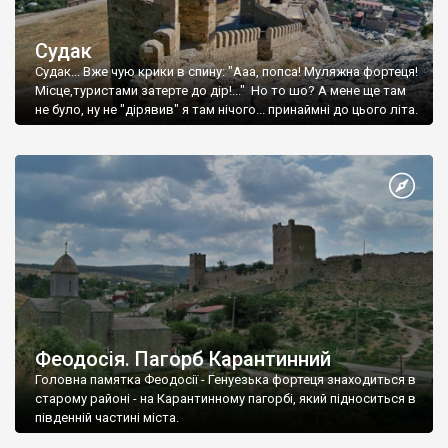
Судак
Судак... Вже чую крики в спину: "Ааа, попса! Муляжна фортеця!
Місце,туристами затерте до дір!..." Но то шо? А мене ще там
не було, ну не "дірявив" я там нічого... принаймні до цього літа.
Феодосія. Пагорб Карантинний
Головна памятка Феодосії - Генуезька фортеця знаходиться в
старому районі - на Карантинному пагорбі, який підноситься в
південній частині міста.