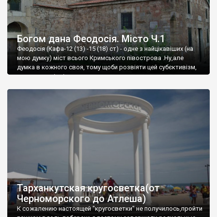
Богом дана Феодосія. Місто Ч.1
Феодосія (Кафа-12 (13) -15 (18) ст) - одне з найцікавіших (на
мою думку) міст всього Кримського півострова .Ну,але
думка в кожного своя, тому щоби розвіяти цей субєктивізм,
запрошую відвідати це
Тарханкутская кругосветка(от
Черноморского до Атлеша)
К сожалению настоящей "кругосветки" не получилось,пройти