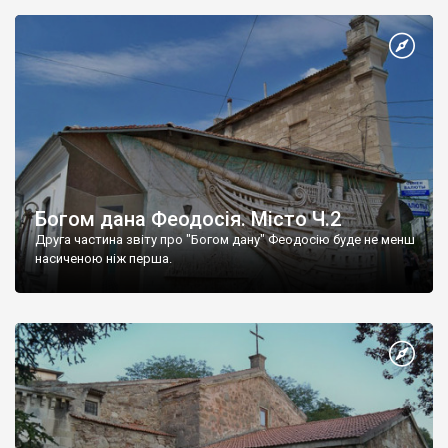
Богом дана Феодосія. Місто Ч.2
Друга частина звіту про "Богом дану" Феодосію буде не менш
насиченою ніж перша.