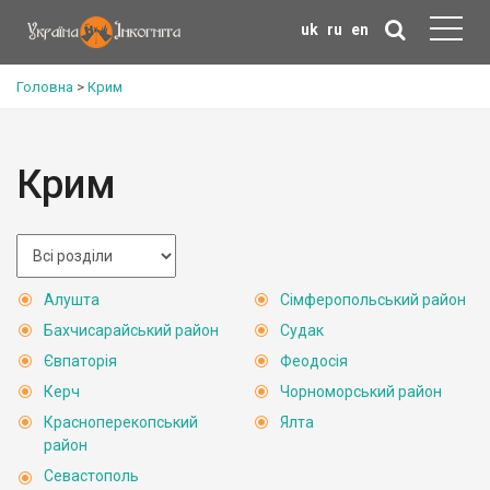
uk
ru
en
Головна
>
Крим
Крим
Алушта
Сімферопольський район
Бахчисарайський район
Судак
Євпаторія
Феодосія
Керч
Чорноморський район
Красноперекопський
Ялта
район
Севастополь