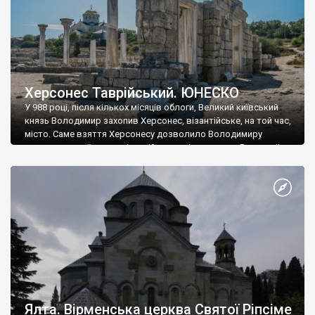
Херсонес Таврійський. ЮНЕСКО
У 988 році, після кількох місяців облоги, Великий київський
князь Володимир захопив Херсонес, візантійське, на той час,
місто. Саме взяття Херсонесу дозволило Володимиру
диктувати свої умови візантійському імператору Василю ІІ, та
одружитися з його дочкою Ганною. Цього ж року, в
Херсонесі Володимир-язичник, став Василем-християнином.
А потім було Хрещення Русі. На честь Херсонесу Таврійського
названо місто […]
Ялта. Вірменська церква Святої Ріпсіме