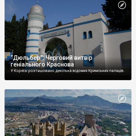
“Дюльбер”. Черговий витвір
геніального Краснова
У Кореїзі розташовано декілька відомих Кримських палаців.