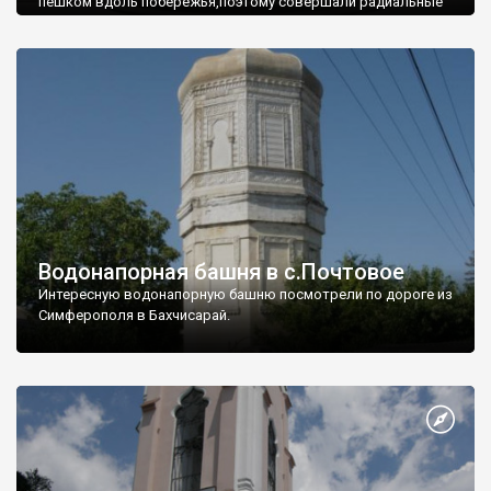
пешком вдоль побережья,поэтому совершали радиальные
вылазки из Оленевки.
Водонапорная башня в с.Почтовое
Интересную водонапорную башню посмотрели по дороге из
Симферополя в Бахчисарай.