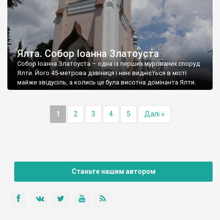
Ялта. Собор Іоанна Златоуста
Собор Іоанна Златоуста – одна із перших мурованих споруд
Ялти. Його 45-метрова дзвіниця і нині видніється в місті
майже звідусіль, а колись це була висотна домінанта Ялти.
1
2
3
4
5
Далі »
Станьте нашим автором