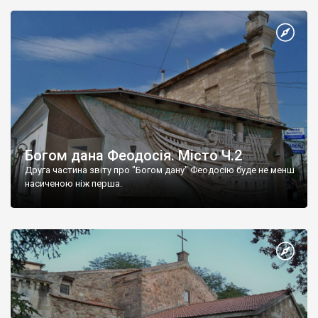
Богом дана Феодосія. Місто Ч.2
Друга частина звіту про "Богом дану" Феодосію буде не менш
насиченою ніж перша.