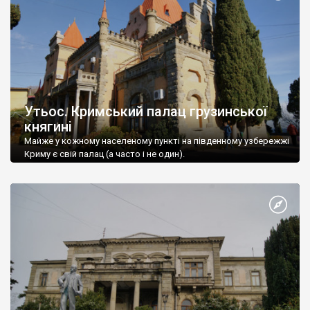
Утьос. Кримський палац грузинської
княгині
Майже у кожному населеному пункті на південному узбережжі
Криму є свій палац (а часто і не один).