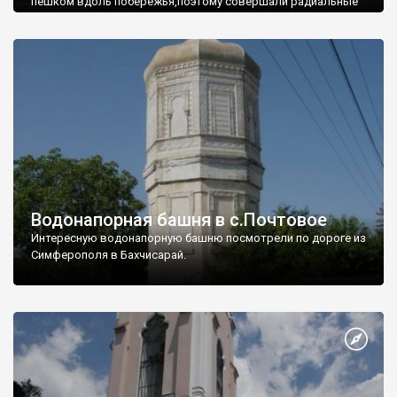
пешком вдоль побережья,поэтому совершали радиальные
вылазки из Оленевки.
Водонапорная башня в с.Почтовое
Интересную водонапорную башню посмотрели по дороге из
Симферополя в Бахчисарай.