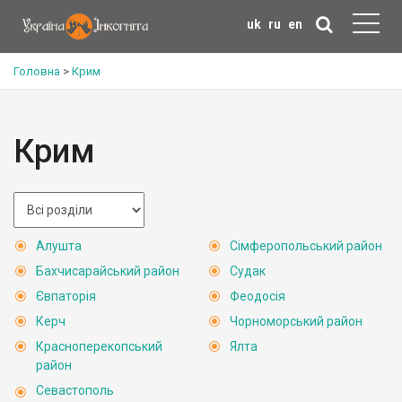
uk
ru
en
Головна
>
Крим
Крим
Алушта
Сімферопольський район
Бахчисарайський район
Судак
Євпаторія
Феодосія
Керч
Чорноморський район
Красноперекопський
Ялта
район
Севастополь