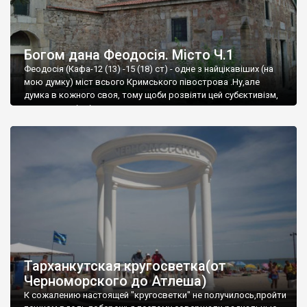
Богом дана Феодосія. Місто Ч.1
Феодосія (Кафа-12 (13) -15 (18) ст) - одне з найцікавіших (на
мою думку) міст всього Кримського півострова .Ну,але
думка в кожного своя, тому щоби розвіяти цей субєктивізм,
запрошую відвідати це
Тарханкутская кругосветка(от
Черноморского до Атлеша)
К сожалению настоящей "кругосветки" не получилось,пройти