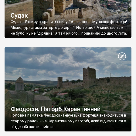
Судак
Судак... Вже чую крики в спину: "Ааа, попса! Муляжна фортеця!
Місце,туристами затерте до дір!..." Но то шо? А мене ще там
не було, ну не "дірявив" я там нічого... принаймні до цього літа.
Феодосія. Пагорб Карантинний
Головна памятка Феодосії - Генуезька фортеця знаходиться в
старому районі - на Карантинному пагорбі, який підноситься в
південній частині міста.