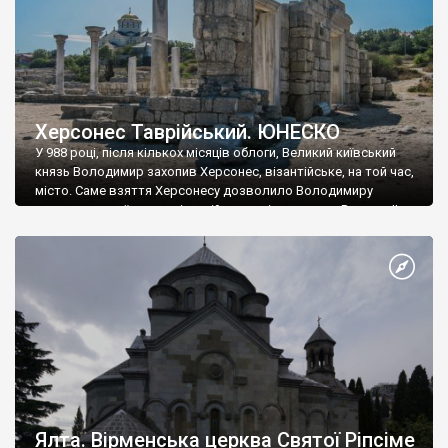
Херсонес Таврійський. ЮНЕСКО
У 988 році, після кількох місяців облоги, Великий київський
князь Володимир захопив Херсонес, візантійське, на той час,
місто. Саме взяття Херсонесу дозволило Володимиру
диктувати свої умови візантійському імператору Василю ІІ, та
одружитися з його дочкою Ганною. Цього ж року, в
Херсонесі Володимир-язичник, став Василем-християнином.
А потім було Хрещення Русі. На честь Херсонесу Таврійського
названо місто […]
Ялта. Вірменська церква Святої Ріпсіме