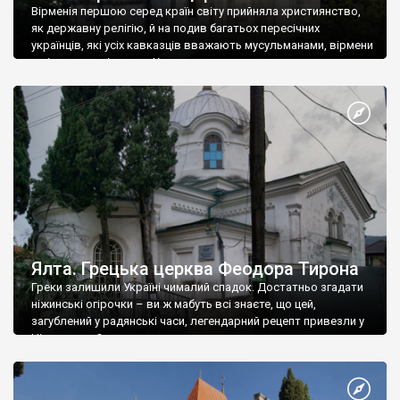
Вірменія першою серед країн світу прийняла християнство,
як державну релігію, й на подив багатьох пересічних
українців, які усіх кавказців вважають мусульманами, вірмени
є відданими вірянами Христа
Ялта. Грецька церква Феодора Тирона
Греки залишили Україні чималий спадок. Достатньо згадати
ніжинські огірочки – ви ж мабуть всі знаєте, що цей,
загублений у радянські часи, легендарний рецепт привезли у
Ніжин греки?