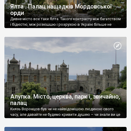
Ялта . Палац нащадків Мордовської
орди
Дивне місто все таки Ялта. Такого контрасту між багатством
і бідністю, між розкішшю і розрухою в Україні більше не
знайдеш.
Алупка. Місто, церква, парк і, звичайно,
палац
Князь Воронцов був чи не найвідомішою людиною свого
часу, але давайте не будемо кривити душею – чи знали ви це
прізвище до відвідин Алупки? Мабуть все таки ні.