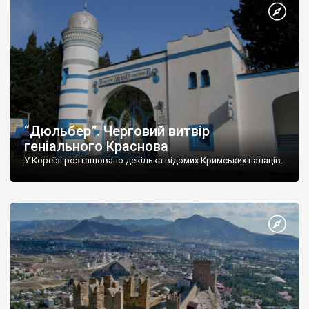
“Дюльбер”. Черговий витвір
геніального Краснова
У Кореїзі розташовано декілька відомих Кримських палаців.